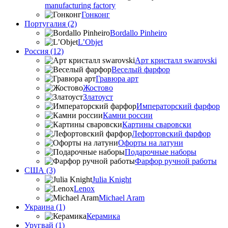
manufacturing factory
Гонконг
Португалия (2)
Bordallo Pinheiro
L’Objet
Россия (12)
Арт кристалл swarovski
Веселый фарфор
Гравюра арт
Жостово
Златоуст
Императорский фарфор
Камни россии
Картины сваровски
Лефортовский фарфор
Офорты на латуни
Подарочные наборы
Фарфор ручной работы
США (3)
Julia Knight
Lenox
Michael Aram
Украина (1)
Керамика
Уругвай (1)