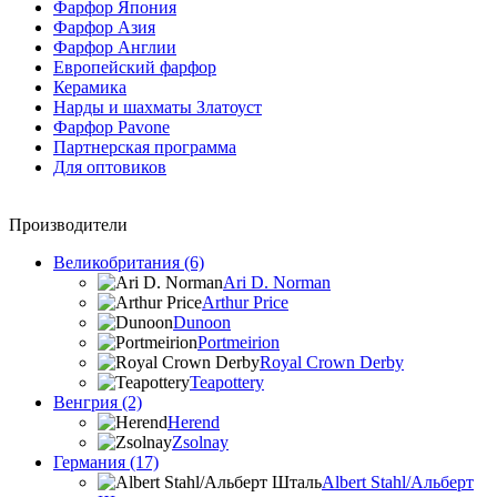
Фарфор Япония
Фарфор Азия
Фарфор Англии
Европейский фарфор
Керамика
Нарды и шахматы Златоуст
Фарфор Pavone
Партнерская программа
Для оптовиков
Производители
Великобритания (6)
Ari D. Norman
Arthur Price
Dunoon
Portmeirion
Royal Crown Derby
Teapottery
Венгрия (2)
Herend
Zsolnay
Германия (17)
Albert Stahl/Альбеpт