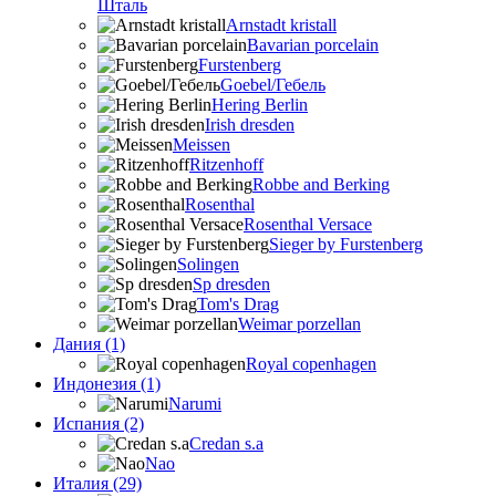
Шталь
Arnstadt kristall
Bavarian porcelain
Furstenberg
Goebel/Гебель
Hering Berlin
Irish dresden
Meissen
Ritzenhoff
Robbe and Berking
Rosenthal
Rosenthal Versace
Sieger by Furstenberg
Solingen
Sp dresden
Tom's Drag
Weimar porzellan
Дания (1)
Royal copenhagen
Индонезия (1)
Narumi
Испания (2)
Credan s.a
Nao
Италия (29)