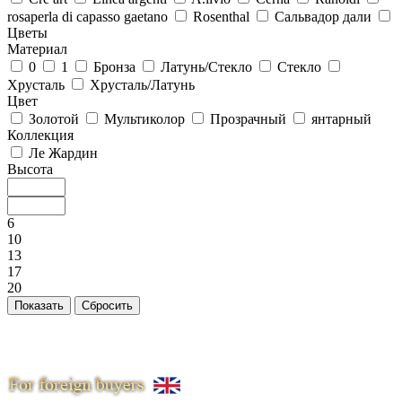
rosaperla di capasso gaetano
Rosenthal
Сальвадор дали
Цветы
Материал
0
1
Бронза
Латунь/Стекло
Стекло
Хрусталь
Хрусталь/Латунь
Цвет
Золотой
Мультиколор
Прозрачный
янтарный
Коллекция
Ле Жардин
Высота
6
10
13
17
20