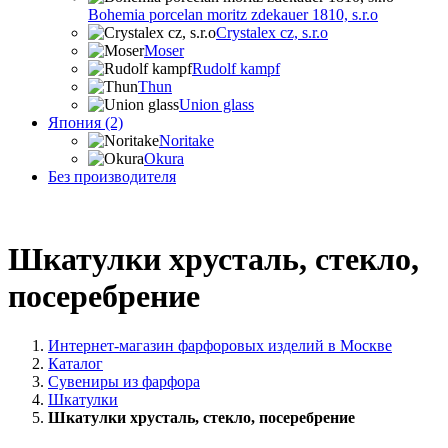
Bohemia porcelan moritz zdekauer 1810, s.r.o
Crystalex cz, s.r.o
Moser
Rudolf kampf
Thun
Union glass
Япония (2)
Noritake
Okura
Без производителя
Шкатулки хрусталь, стекло,
посеребрение
Интернет-магазин фарфоровых изделий в Москве
Каталог
Сувениры из фарфора
Шкатулки
Шкатулки хрусталь, стекло, посеребрение