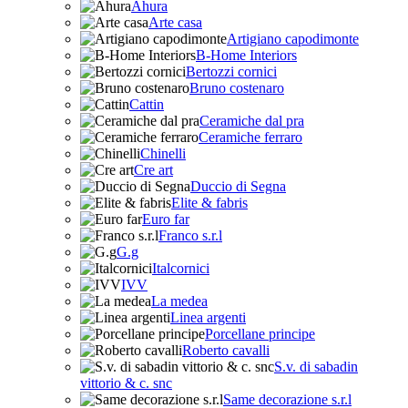
Ahura
Arte casa
Artigiano capodimonte
B-Home Interiors
Bertozzi cornici
Bruno costenaro
Cattin
Ceramiche dal pra
Ceramiche ferraro
Chinelli
Cre art
Duccio di Segna
Elite & fabris
Euro far
Franco s.r.l
G.g
Italcornici
IVV
La medea
Linea argenti
Porcellane principe
Roberto cavalli
S.v. di sabadin
vittorio & c. snc
Same decorazione s.r.l