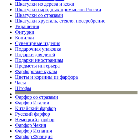
Шкатулки из дерева и кожи
Шкатулки народных промыслов России
Шкатулки со стразами
Шкатулки хрусталь, стекло, посеребрение
Украшения
Фигурки
Копилки
Сувенирные изделия
Подарочная упаковка
Подарки для детей
Подарки иностранцам
Предметы интерьера
Фарфоровые куклы
Цветы и корзины из фарфора
Часы
Штофы
Фарфор со стразами
Фарфор Италии
Китайский фарфор
Русский фарфор
Немецкий фарфор
Фарфор Чехия
Фарфор Испания
Фарфор Франция