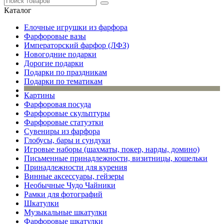
Каталог
Елочные игрушки из фарфора
Фарфоровые вазы
Императорский фарфор (ЛФЗ)
Новогодние подарки
Дорогие подарки
Подарки по праздникам
Подарки по тематикам
Картины
Фарфоровая посуда
Фарфоровые скульптуры
Фарфоровые статуэтки
Сувениры из фарфора
Глобусы, бары и сундуки
Игровые наборы (шахматы, покер, нарды, домино)
Письменные принадлежности, визитницы, кошельки
Принадлежности для курения
Винные аксессуары, гейзеры
Необычные Чудо Чайники
Рамки для фотографий
Шкатулки
Музыкальные шкатулки
Фарфоровые шкатулки