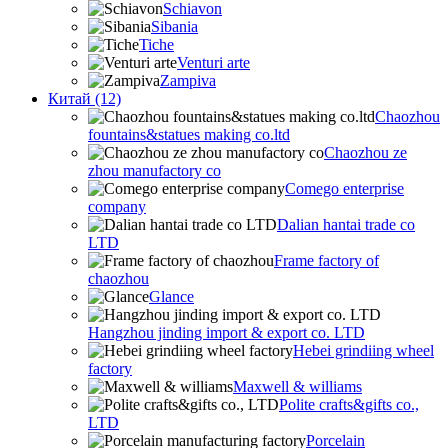
Schiavon
Sibania
Tiche
Venturi arte
Zampiva
Китай (12)
Chaozhou
fountains&statues making co.ltd
Chaozhou ze
zhou manufactory co
Comego enterprise
company
Dalian hantai trade co
LTD
Frame factory of
chaozhou
Glance
Hangzhou jinding import & export co. LTD
Hebei grindiing wheel
factory
Maxwell & williams
Polite crafts&gifts co.,
LTD
Porcelain