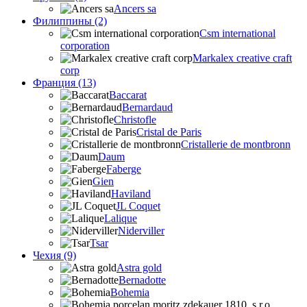
Ancers sa
Филиппины (2)
Csm international
corporation
Markalex creative craft
corp
Франция (13)
Baccarat
Bernardaud
Christofle
Cristal de Paris
Cristallerie de montbronn
Daum
Faberge
Gien
Haviland
JL Coquet
Lalique
Niderviller
Tsar
Чехия (9)
Astra gold
Bernadotte
Bohemia