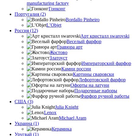
manufacturing factory
Гонконг
Португалия (2)
Bordallo Pinheiro
L’Objet
Россия (12)
Арт кристалл swarovski
Веселый фарфор
Гравюра арт
Жостово
Златоуст
Императорский фарфор
Камни россии
Картины сваровски
Лефортовский фарфор
Офорты на латуни
Подарочные наборы
Фарфор ручной работы
США (3)
Julia Knight
Lenox
Michael Aram
Украина (1)
Керамика
Уругвай (1)