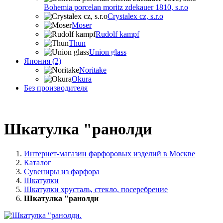
Bohemia porcelan moritz zdekauer 1810, s.r.o
Crystalex cz, s.r.o
Moser
Rudolf kampf
Thun
Union glass
Япония (2)
Noritake
Okura
Без производителя
Шкатулка "ранолди
Интернет-магазин фарфоровых изделий в Москве
Каталог
Сувениры из фарфора
Шкатулки
Шкатулки хрусталь, стекло, посеребрение
Шкатулка "ранолди