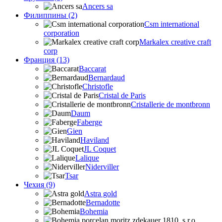
Ancers sa
Филиппины (2)
Csm international
corporation
Markalex creative craft
corp
Франция (13)
Baccarat
Bernardaud
Christofle
Cristal de Paris
Cristallerie de montbronn
Daum
Faberge
Gien
Haviland
JL Coquet
Lalique
Niderviller
Tsar
Чехия (9)
Astra gold
Bernadotte
Bohemia