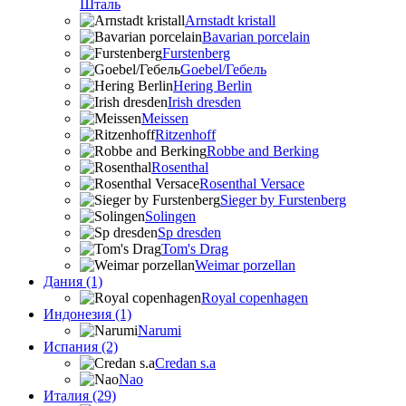
Шталь
Arnstadt kristall
Bavarian porcelain
Furstenberg
Goebel/Гебель
Hering Berlin
Irish dresden
Meissen
Ritzenhoff
Robbe and Berking
Rosenthal
Rosenthal Versace
Sieger by Furstenberg
Solingen
Sp dresden
Tom's Drag
Weimar porzellan
Дания (1)
Royal copenhagen
Индонезия (1)
Narumi
Испания (2)
Credan s.a
Nao
Италия (29)