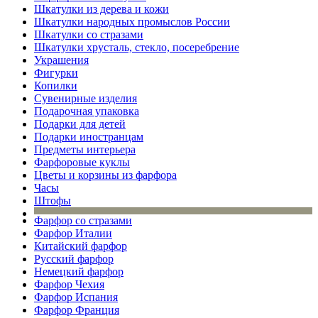
Шкатулки из дерева и кожи
Шкатулки народных промыслов России
Шкатулки со стразами
Шкатулки хрусталь, стекло, посеребрение
Украшения
Фигурки
Копилки
Сувенирные изделия
Подарочная упаковка
Подарки для детей
Подарки иностранцам
Предметы интерьера
Фарфоровые куклы
Цветы и корзины из фарфора
Часы
Штофы
Фарфор со стразами
Фарфор Италии
Китайский фарфор
Русский фарфор
Немецкий фарфор
Фарфор Чехия
Фарфор Испания
Фарфор Франция