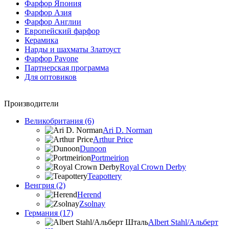
Фарфор Япония
Фарфор Азия
Фарфор Англии
Европейский фарфор
Керамика
Нарды и шахматы Златоуст
Фарфор Pavone
Партнерская программа
Для оптовиков
Производители
Великобритания (6)
Ari D. Norman
Arthur Price
Dunoon
Portmeirion
Royal Crown Derby
Teapottery
Венгрия (2)
Herend
Zsolnay
Германия (17)
Albert Stahl/Альбеpт