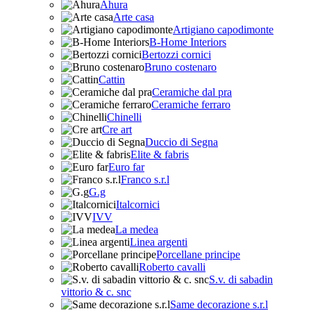
Ahura
Arte casa
Artigiano capodimonte
B-Home Interiors
Bertozzi cornici
Bruno costenaro
Cattin
Ceramiche dal pra
Ceramiche ferraro
Chinelli
Cre art
Duccio di Segna
Elite & fabris
Euro far
Franco s.r.l
G.g
Italcornici
IVV
La medea
Linea argenti
Porcellane principe
Roberto cavalli
S.v. di sabadin
vittorio & c. snc
Same decorazione s.r.l