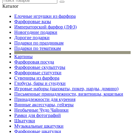
Каталог
Елочные игрушки из фарфора
Фарфоровые вазы
Императорский фарфор (ЛФЗ)
Новогодние подарки
Дорогие подарки
Подарки по праздникам
Подарки по тематикам
Картины
Фарфоровая посуда
Фарфоровые скульптуры
Фарфоровые статуэтки
Сувениры из фарфора
Глобусы, бары и сундуки
Игровые наборы (шахматы, покер, нарды, домино)
Письменные принадлежности, визитницы, кошельки
Принадлежности для курения
Винные аксессуары, гейзеры
Необычные Чудо Чайники
Рамки для фотографий
Шкатулки
Музыкальные шкатулки
Фарфоровые шкатулки