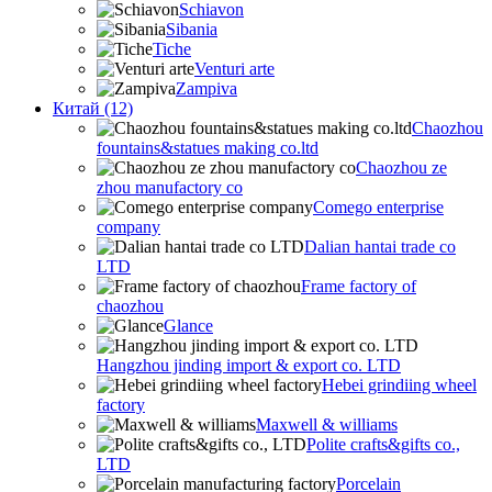
Schiavon
Sibania
Tiche
Venturi arte
Zampiva
Китай (12)
Chaozhou
fountains&statues making co.ltd
Chaozhou ze
zhou manufactory co
Comego enterprise
company
Dalian hantai trade co
LTD
Frame factory of
chaozhou
Glance
Hangzhou jinding import & export co. LTD
Hebei grindiing wheel
factory
Maxwell & williams
Polite crafts&gifts co.,
LTD
Porcelain