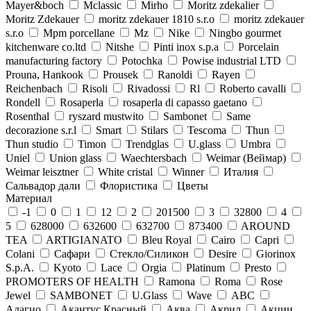
Mayer&boch
Mclassic
Mirho
Moritz zdekalier
Moritz Zdekauer
moritz zdekauer 1810 s.r.o
moritz zdekauer
s.r.o
Mpm porcellane
Mz
Nike
Ningbo gourmet
kitchenware co.ltd
Nitshe
Pinti inox s.p.a
Porcelain
manufacturing factory
Potochka
Powise industrial LTD
Prouna, Hankook
Prousek
Ranoldi
Rayen
Reichenbach
Risoli
Rivadossi
Rl
Roberto cavalli
Rondell
Rosaperla
rosaperla di capasso gaetano
Rosenthal
ryszard mustwito
Sambonet
Same
decorazione s.r.l
Smart
Stilars
Tescoma
Thun
Thun studio
Timon
Trendglas
U.glass
Umbra
Uniel
Union glass
Waechtersbach
Weimar (Веймар)
Weimar leisztner
White cristal
Winner
Италия
Сальвадор дали
Флористика
Цветы
Материал
-1
0
1
12
2
201500
3
32800
4
5
628000
632600
632700
873400
AROUND
TEA
ARTIGIANATO
Bleu Royal
Cairo
Capri
Colani
Cафари
Cтекло/Силикон
Desire
Giorinox
S.p.A.
Kyoto
Lace
Orgia
Platinum
Presto
PROMOTERS OF HEALTH
Ramona
Roma
Rose
Jewel
SAMBONET
U.Glass
Wave
АВС
Адагио
Акантус Красный
Аква
Акрил
Акции