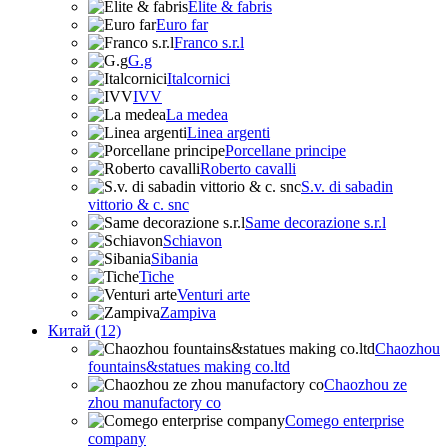
Elite & fabris
Euro far
Franco s.r.l
G.g
Italcornici
IVV
La medea
Linea argenti
Porcellane principe
Roberto cavalli
S.v. di sabadin
vittorio & c. snc
Same decorazione s.r.l
Schiavon
Sibania
Tiche
Venturi arte
Zampiva
Китай (12)
Chaozhou
fountains&statues making co.ltd
Chaozhou ze
zhou manufactory co
Comego enterprise
company