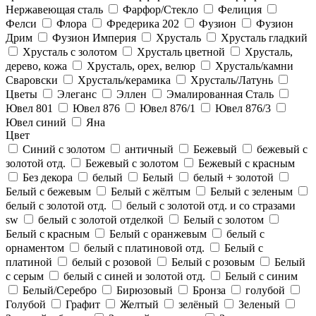
Нержавеющая сталь
Фарфор/Стекло
Фелиция
Фелси
Флора
Фредерика 202
Фузион
Фузион
Дрим
Фузион Империя
Хрусталь
Хрусталь гладкий
Хрусталь с золотом
Хрусталь цветной
Хрусталь,
дерево, кожа
Хрусталь, орех, велюр
Хрусталь/камни
Сваровски
Хрусталь/керамика
Хрусталь/Латунь
Цветы
Элеганс
Эллен
Эмалированная Сталь
Ювел 801
Ювел 876
Ювел 876/1
Ювел 876/3
Ювел синий
Яна
Цвет
Cиний с золотом
античный
Бежевый
бежевый с
золотой отд.
Бежевый с золотом
Бежевый с красным
Без декора
белый
Белый
белый + золотой
Белый с бежевым
Белый с жёлтым
Белый с зеленым
белый с золотой отд.
белый с золотой отд. и со стразами
sw
белый с золотой отделкой
Белый с золотом
Белый с красным
Белый с оранжевым
белый с
орнаментом
белый с платиновой отд.
Белый с
платиной
белый с розовой
Белый с розовым
Белый
с серым
белый с синей и золотой отд.
Белый с синим
Белый/Серебро
Бирюзовый
Бронза
голубой
Голубой
Графит
Желтый
зелёный
Зеленый