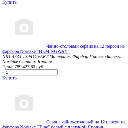
Купить
Чайно-столовый сервиз на 12 персон из
фарфора Noritake "HEMINGWAY"
NRT-4733-T39/D45/ART
Материал: Фарфор
Производитель:
Noritake
Страна: Япония
Цена: 789 423.60 руб.
-
+
Купить
Сервиз чайно-столовый на 12 персон из
фарфора Noritake "Tune" белый с платиной Япония