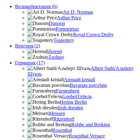
Великобритания (6)
Ari D. Norman
Arthur Price
Dunoon
Portmeirion
Royal Crown Derby
Teapottery
Венгрия (2)
Herend
Zsolnay
Германия (17)
Albert Stahl/Альбеpт
Шталь
Arnstadt kristall
Bavarian porcelain
Furstenberg
Goebel/Гебель
Hering Berlin
Irish dresden
Meissen
Ritzenhoff
Robbe and Berking
Rosenthal
Rosenthal Versace