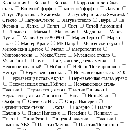
Констанция
Корал
Коралл
Коррозионностойкая
сталь
Костяной фарфор
костяной фарфор
Латунь
Латунь/Кристаллы Swarovski
Латунь/Кристаллы Swarovski/
Стекло
Латунь/Стекло
Латунь/стекло
Лаура
Ле
Жардин
Лепка
Лилит
Лист
Литой Алюминий
Люмиер
Магма
Магнолия
Мадонна
Мария
Луиза
Мария Луисе 800800
Мария Тереза
Марко
Поло
Мастер Кране
МБ Паир
Мейсенский букет
Мейсенский Цветок
Метал
Метрополитан
Микроволокна
Мокко/Латте
Муранское стекло
Мэри Энн
Наоми
Натуральное дерево, металл
Недекорированный
Нейлон
Нейлон/Полипропилен
Нептун
Нержавеющая сталь
Нержавеющая сталь 18/10
Нержавеющая сталь/Акрил
Нержавеющая сталь/Дерево
Нержавеющая сталь/Нейлон
Нержавеющая сталь/
Пластик
Нержавеющая сталь/Пластик/Силикон
Нержавеющая сталь/Силикон
Нова
Ноте-Клип
Оксфорд
Олевская И.С.
Опера Империя
Органическое стекло
Охота
Падерно
Палаис
Паллино
Панел Империя
Парафин
Пенвилл
Пивот
Пинк Розе
Пищевой пластик
Пластик
Пластик ABS
Пластик/Металл
Пластик/Полиэстер