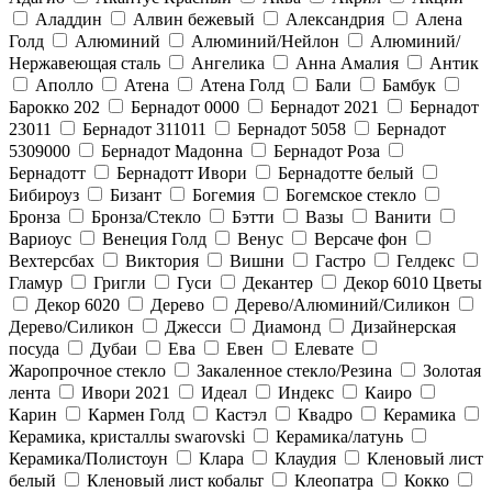
Аладдин
Алвин бежевый
Александрия
Алена
Голд
Алюминий
Алюминий/Нейлон
Алюминий/
Нержавеющая сталь
Ангелика
Анна Амалия
Антик
Аполло
Атена
Атена Голд
Бали
Бамбук
Барокко 202
Бернадот 0000
Бернадот 2021
Бернадот
23011
Бернадот 311011
Бернадот 5058
Бернадот
5309000
Бернадот Мадонна
Бернадот Роза
Бернадотт
Бернадотт Ивори
Бернадотте белый
Бибироуз
Бизант
Богемия
Богемское стекло
Бронза
Бронза/Стекло
Бэтти
Вазы
Ванити
Вариоус
Венеция Голд
Венус
Версаче фон
Вехтерсбах
Виктория
Вишни
Гастро
Гелдекс
Гламур
Григли
Гуси
Декантер
Декор 6010 Цветы
Декор 6020
Дерево
Дерево/Алюминий/Силикон
Дерево/Силикон
Джесси
Диамонд
Дизайнерская
посуда
Дубаи
Ева
Евен
Елевате
Жаропрочное стекло
Закаленное стекло/Резина
Золотая
лента
Ивори 2021
Идеал
Индекс
Каиро
Карин
Кармен Голд
Кастэл
Квадро
Керамика
Керамика, кристаллы swarovski
Керамика/латунь
Керамика/Полистоун
Клара
Клаудия
Кленовый лист
белый
Кленовый лист кобальт
Клеопатра
Кокко