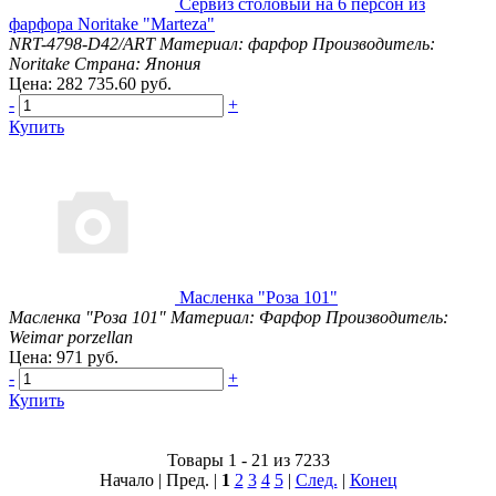
Сервиз столовый на 6 персон из
фарфора Noritake "Marteza"
NRT-4798-D42/ART
Материал: фарфор
Производитель:
Noritake
Страна: Япония
Цена: 282 735.60 руб.
-
+
Купить
Масленка "Роза 101"
Масленка "Роза 101"
Материал: Фарфор
Производитель:
Weimar porzellan
Цена: 971 руб.
-
+
Купить
Товары 1 - 21 из 7233
Начало | Пред. |
1
2
3
4
5
|
След.
|
Конец