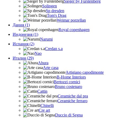
Sieger by Furstenberg
Solingen
Sp dresden
Tom's Drag
Weimar porzellan
Дания (1)
Royal copenhagen
Индонезия (1)
Narumi
Испания (2)
Credan s.a
Nao
Италия (29)
Ahura
Arte casa
Artigiano capodimonte
B-Home Interiors
Bertozzi cornici
Bruno costenaro
Cattin
Ceramiche dal pra
Ceramiche ferraro
Chinelli
Cre art
Duccio di Segna