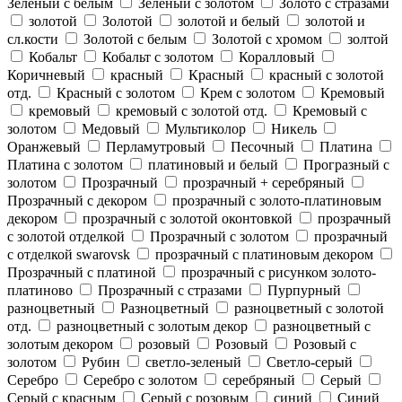
Зеленый с белым
Зеленый с золотом
Золото с стразами
золотой
Золотой
золотой и белый
золотой и
сл.кости
Золотой с белым
Золотой с хромом
золтой
Кобальт
Кобальт с золотом
Коралловый
Коричневый
красный
Красный
красный с золотой
отд.
Красный с золотом
Крем с золотом
Кремовый
кремовый
кремовый с золотой отд.
Кремовый с
золотом
Медовый
Мультиколор
Никель
Оранжевый
Перламутровый
Песочный
Платина
Платина с золотом
платиновый и белый
Програзный с
золотом
Прозрачный
прозрачный + серебряный
Прозрачный с декором
прозрачный с золото-платиновым
декором
прозрачный с золотой оконтовкой
прозрачный
с золотой отделкой
Прозрачный с золотом
прозрачный
с отделкой swarovsk
прозрачный с платиновым декором
Прозрачный с платиной
прозрачный с рисунком золото-
платиново
Прозрачный с стразами
Пурпурный
разноцветный
Разноцветный
разноцветный с золотой
отд.
разноцветный с золотым декор
разноцветный с
золотым декором
розовый
Розовый
Розовый с
золотом
Рубин
светло-зеленый
Светло-серый
Серебро
Серебро с золотом
серебряный
Серый
Серый с красным
Серый с розовым
синий
Синий