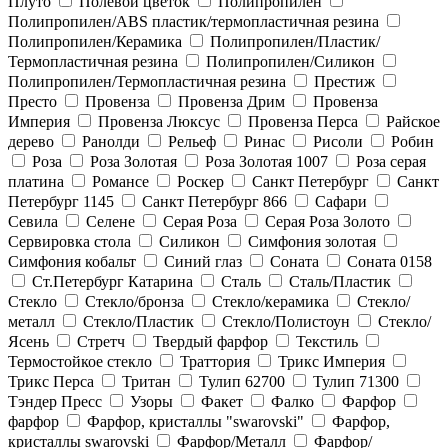
Плуто
Полевой цветок
Полипропилен
Полипропилен/ABS пластик/термопластичная резина
Полипропилен/Керамика
Полипропилен/Пластик/
Термопластичная резина
Полипропилен/Силикон
Полипропилен/Термопластичная резина
Престиж
Престо
Провенза
Провенза Дрим
Провенза
Империя
Провенза Люксус
Провенза Перса
Райское
дерево
Ранолди
Рельеф
Ринас
Рисоли
Робин
Роза
Роза Золотая
Роза Золотая 1007
Роза серая
платина
Романсе
Роскер
Санкт Петербург
Санкт
Петербург 1145
Санкт Петербург 866
Сафари
Севила
Селене
Серая Роза
Серая Роза Золото
Сервировка стола
Силикон
Симфония золотая
Симфония кобальт
Синий глаз
Соната
Соната 0158
Ст.Петербург Катарина
Сталь
Сталь/Пластик
Стекло
Стекло/бронза
Стекло/керамика
Стекло/
металл
Стекло/Пластик
Стекло/Полистоун
Стекло/
Ясень
Стретч
Твердый фарфор
Текстиль
Термостойкое стекло
Траттория
Трикс Империя
Трикс Перса
Тритан
Тулип 62700
Тулип 71300
Тэндер Пресс
Узоры
Факет
Фалко
Фарфор
фарфор
Фарфор, кристаллы "swarovski"
Фарфор,
кристаллы swarovski
Фарфор/Металл
Фарфор/