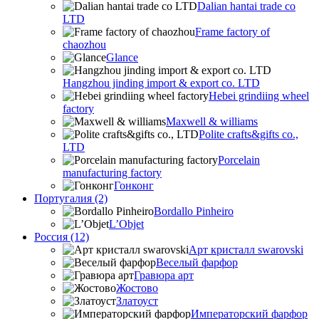
Dalian hantai trade co
LTD
Frame factory of
chaozhou
Glance
Hangzhou jinding import & export co. LTD
Hebei grindiing wheel
factory
Maxwell & williams
Polite crafts&gifts co.,
LTD
Porcelain
manufacturing factory
Гонконг
Португалия (2)
Bordallo Pinheiro
L’Objet
Россия (12)
Арт кристалл swarovski
Веселый фарфор
Гравюра арт
Жостово
Златоуст
Императорский фарфор