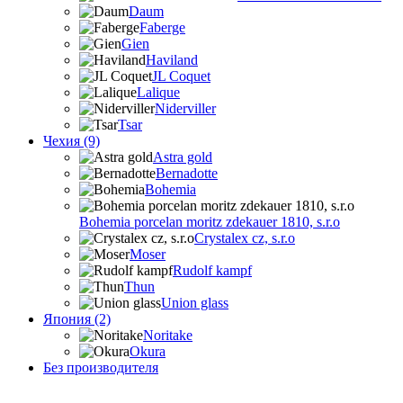
Daum
Faberge
Gien
Haviland
JL Coquet
Lalique
Niderviller
Tsar
Чехия (9)
Astra gold
Bernadotte
Bohemia
Bohemia porcelan moritz zdekauer 1810, s.r.o
Crystalex cz, s.r.o
Moser
Rudolf kampf
Thun
Union glass
Япония (2)
Noritake
Okura
Без производителя