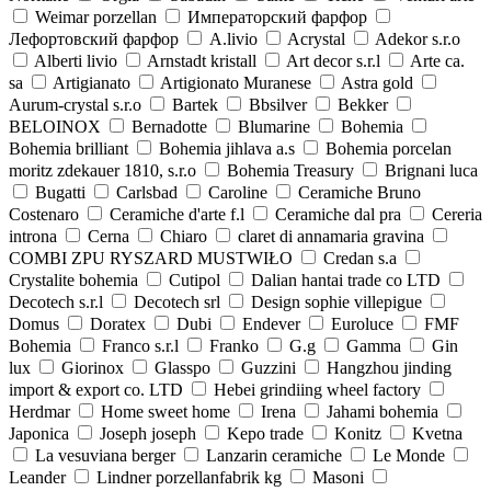
Weimar porzellan
Императорский фарфор
Лефортовский фарфор
A.livio
Acrystal
Adekor s.r.o
Alberti livio
Arnstadt kristall
Art decor s.r.l
Arte ca.
sa
Artigianato
Artigionato Muranese
Astra gold
Aurum-crystal s.r.o
Bartek
Bbsilver
Bekker
BELOINOX
Bernadotte
Blumarine
Bohemia
Bohemia brilliant
Bohemia jihlava a.s
Bohemia porcelan
moritz zdekauer 1810, s.r.o
Bohemia Treasury
Brignani luca
Bugatti
Carlsbad
Caroline
Ceramiche Bruno
Costenaro
Ceramiche d'arte f.l
Ceramiche dal pra
Cereria
introna
Cerna
Chiaro
claret di annamaria gravina
COMBI ZPU RYSZARD MUSTWIŁO
Credan s.a
Crystalite bohemia
Cutipol
Dalian hantai trade co LTD
Decotech s.r.l
Decotech srl
Design sophie villepigue
Domus
Doratex
Dubi
Endever
Euroluce
FMF
Bohemia
Franco s.r.l
Franko
G.g
Gamma
Gin
lux
Giorinox
Glasspo
Guzzini
Hangzhou jinding
import & export co. LTD
Hebei grindiing wheel factory
Herdmar
Home sweet home
Irena
Jahami bohemia
Japonica
Joseph joseph
Kepo trade
Konitz
Kvetna
La vesuviana berger
Lanzarin ceramiche
Le Monde
Leander
Lindner porzellanfabrik kg
Masoni