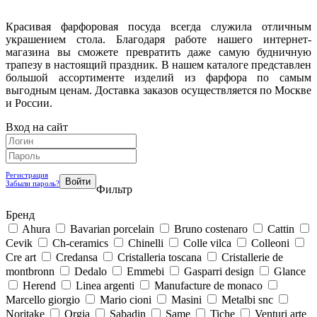
Красивая фарфоровая посуда всегда служила отличным
украшением стола. Благодаря работе нашего интернет-
магазина вы сможете превратить даже самую будничную
трапезу в настоящий праздник. В нашем каталоге представлен
большой ассортименте изделий из фарфора по самым
выгодным ценам. Доставка заказов осуществляется по Москве
и России.
Вход на сайт
Регистрация
Забыли пароль?
Фильтр
Бренд
Ahura
Bavarian porcelain
Bruno costenaro
Cattin
Cevik
Ch-ceramics
Chinelli
Colle vilca
Colleoni
Cre art
Credansa
Cristalleria toscana
Cristallerie de
montbronn
Dedalo
Emmebi
Gasparri design
Glance
Herend
Linea argenti
Manufacture de monaco
Marcello giorgio
Mario cioni
Masini
Metalbi snc
Noritake
Orgia
Sabadin
Same
Tiche
Venturi arte