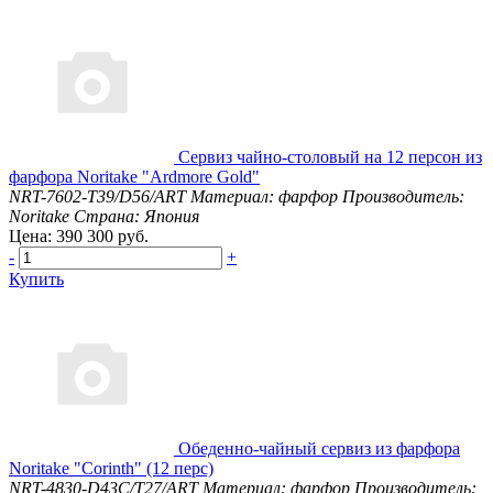
Сервиз чайно-столовый на 12 персон из
фарфора Noritake "Ardmore Gold"
NRT-7602-T39/D56/ART
Материал: фарфор
Производитель:
Noritake
Страна: Япония
Цена: 390 300 руб.
-
+
Купить
Обеденно-чайный сервиз из фарфора
Noritake "Corinth" (12 перс)
NRT-4830-D43C/T27/ART
Материал: фарфор
Производитель: