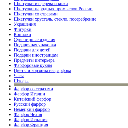
Шкатулки из дерева и кожи
Шкатулки народных промыслов России
Шкатулки со стразами
Шкатулки хрусталь, стекло, посеребрение
Украшения
Фигурки
Копилки
Сувенирные изделия
Подарочная упаковка
Подарки для детей
Подарки иностранцам
Предметы интерьера
Фарфоровые куклы
Цветы и корзины из фарфора
Часы
Штофы
Фарфор со стразами
Фарфор Италии
Китайский фарфор
Русский фарфор
Немецкий фарфор
Фарфор Чехия
Фарфор Испания
Фарфор Франция