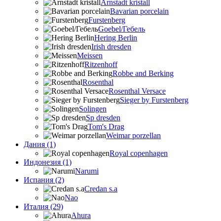
Arnstadt kristall
Bavarian porcelain
Furstenberg
Goebel/Гебель
Hering Berlin
Irish dresden
Meissen
Ritzenhoff
Robbe and Berking
Rosenthal
Rosenthal Versace
Sieger by Furstenberg
Solingen
Sp dresden
Tom's Drag
Weimar porzellan
Дания (1)
Royal copenhagen
Индонезия (1)
Narumi
Испания (2)
Credan s.a
Nao
Италия (29)
Ahura