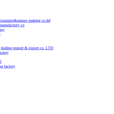
ountains&statues making co.ltd
manufactory co
any
D
jinding import & export co. LTD
actory
D
ng factory