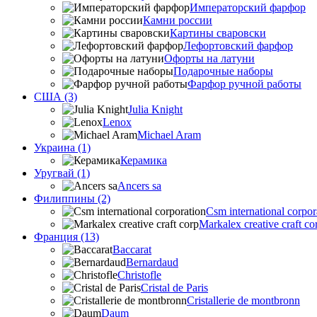
Императорский фарфор
Камни россии
Картины сваровски
Лефортовский фарфор
Офорты на латуни
Подарочные наборы
Фарфор ручной работы
США (3)
Julia Knight
Lenox
Michael Aram
Украина (1)
Керамика
Уругвай (1)
Ancers sa
Филиппины (2)
Csm international corpor
Markalex creative craft co
Франция (13)
Baccarat
Bernardaud
Christofle
Cristal de Paris
Cristallerie de montbronn
Daum