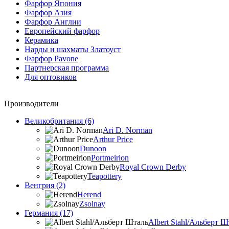
Фарфор Япония
Фарфор Азия
Фарфор Англии
Европейский фарфор
Керамика
Нарды и шахматы Златоуст
Фарфор Pavone
Партнерская программа
Для оптовиков
Производители
Великобритания (6)
Ari D. Norman
Arthur Price
Dunoon
Portmeirion
Royal Crown Derby
Teapottery
Венгрия (2)
Herend
Zsolnay
Германия (17)
Albert Stahl/Альбеpт Ш