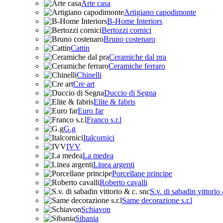
Arte casa
Artigiano capodimonte
B-Home Interiors
Bertozzi cornici
Bruno costenaro
Cattin
Ceramiche dal pra
Ceramiche ferraro
Chinelli
Cre art
Duccio di Segna
Elite & fabris
Euro far
Franco s.r.l
G.g
Italcornici
IVV
La medea
Linea argenti
Porcellane principe
Roberto cavalli
S.v. di sabadin vittorio
Same decorazione s.r.l
Schiavon
Sibania