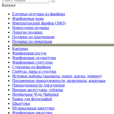
Каталог
Елочные игрушки из фарфора
Фарфоровые вазы
Императорский фарфор (ЛФЗ)
Новогодние подарки
Дорогие подарки
Подарки по праздникам
Подарки по тематикам
Картины
Фарфоровая посуда
Фарфоровые скульптуры
Фарфоровые статуэтки
Сувениры из фарфора
Глобусы, бары и сундуки
Игровые наборы (шахматы, покер, нарды, домино)
Письменные принадлежности, визитницы, кошельки
Принадлежности для курения
Винные аксессуары, гейзеры
Необычные Чудо Чайники
Рамки для фотографий
Шкатулки
Музыкальные шкатулки
Фарфоровые шкатулки