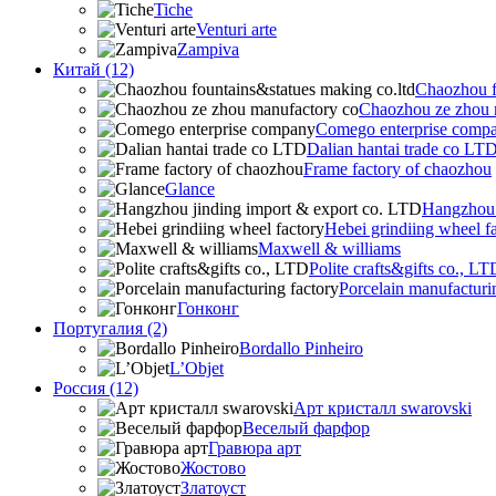
Tiche
Venturi arte
Zampiva
Китай (12)
Chaozhou f
Chaozhou ze zhou 
Comego enterprise comp
Dalian hantai trade co LT
Frame factory of chaozhou
Glance
Hangzhou 
Hebei grindiing wheel f
Maxwell & williams
Polite crafts&gifts co., LT
Porcelain manufacturi
Гонконг
Португалия (2)
Bordallo Pinheiro
L’Objet
Россия (12)
Арт кристалл swarovski
Веселый фарфор
Гравюра арт
Жостово
Златоуст