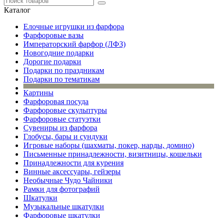
Каталог
Елочные игрушки из фарфора
Фарфоровые вазы
Императорский фарфор (ЛФЗ)
Новогодние подарки
Дорогие подарки
Подарки по праздникам
Подарки по тематикам
Картины
Фарфоровая посуда
Фарфоровые скульптуры
Фарфоровые статуэтки
Сувениры из фарфора
Глобусы, бары и сундуки
Игровые наборы (шахматы, покер, нарды, домино)
Письменные принадлежности, визитницы, кошельки
Принадлежности для курения
Винные аксессуары, гейзеры
Необычные Чудо Чайники
Рамки для фотографий
Шкатулки
Музыкальные шкатулки
Фарфоровые шкатулки