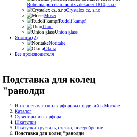
Bohemia porcelan moritz zdekauer 1810, s.r.o
Crystalex cz, s.r.o
Moser
Rudolf kampf
Thun
Union glass
Япония (2)
Noritake
Okura
Без производителя
Подставка для колец
"ранолди
Интернет-магазин фарфоровых изделий в Москве
Каталог
Сувениры из фарфора
Шкатулки
Шкатулки хрусталь, стекло, посеребрение
Подставка для колец "ранолди