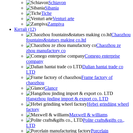
Schiavon
Sibania
Tiche
Venturi arte
Zampiva
Китай (12)
Chaozhou
fountains&statues making co.ltd
Chaozhou ze
zhou manufactory co
Comego enterprise
company
Dalian hantai trade co
LTD
Frame factory of
chaozhou
Glance
Hangzhou jinding import & export co. LTD
Hebei grindiing wheel
factory
Maxwell & williams
Polite crafts&gifts co.,
LTD
Porcelain