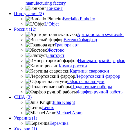
manufacturing factory
Гонконг
Португалия (2)
Bordallo Pinheiro
L’Objet
Россия (12)
Арт кристалл swarovski
Веселый фарфор
Гравюра арт
Жостово
Златоуст
Императорский фарфор
Камни россии
Картины сваровски
Лефортовский фарфор
Офорты на латуни
Подарочные наборы
Фарфор ручной работы
США (3)
Julia Knight
Lenox
Michael Aram
Украина (1)
Керамика
Уругвай (1)