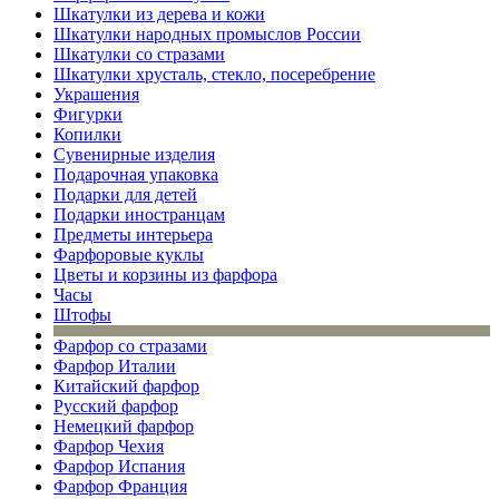
Шкатулки из дерева и кожи
Шкатулки народных промыслов России
Шкатулки со стразами
Шкатулки хрусталь, стекло, посеребрение
Украшения
Фигурки
Копилки
Сувенирные изделия
Подарочная упаковка
Подарки для детей
Подарки иностранцам
Предметы интерьера
Фарфоровые куклы
Цветы и корзины из фарфора
Часы
Штофы
Фарфор со стразами
Фарфор Италии
Китайский фарфор
Русский фарфор
Немецкий фарфор
Фарфор Чехия
Фарфор Испания
Фарфор Франция