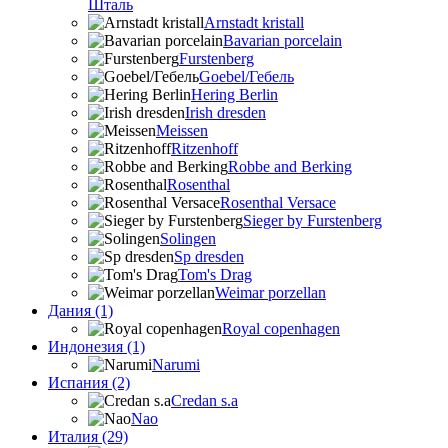
Шталь
Arnstadt kristall
Bavarian porcelain
Furstenberg
Goebel/Гебель
Hering Berlin
Irish dresden
Meissen
Ritzenhoff
Robbe and Berking
Rosenthal
Rosenthal Versace
Sieger by Furstenberg
Solingen
Sp dresden
Tom's Drag
Weimar porzellan
Дания (1)
Royal copenhagen
Индонезия (1)
Narumi
Испания (2)
Credan s.a
Nao
Италия (29)