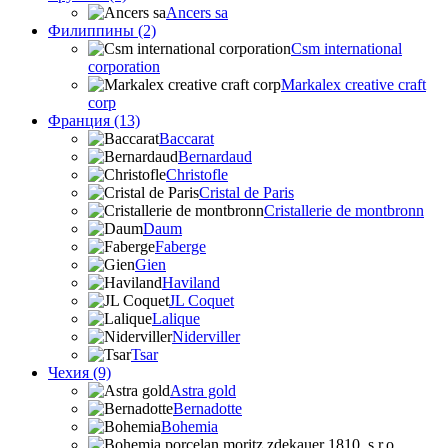
Ancers sa
Филиппины (2)
Csm international
corporation
Markalex creative craft
corp
Франция (13)
Baccarat
Bernardaud
Christofle
Cristal de Paris
Cristallerie de montbronn
Daum
Faberge
Gien
Haviland
JL Coquet
Lalique
Niderviller
Tsar
Чехия (9)
Astra gold
Bernadotte
Bohemia