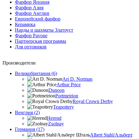
Фарфор Япония
Фарфор Азия
Фарфор Англии
Европейский фарфор
Керамика
Нарды и шахматы Златоуст
Фарфор Pavone
Партнерская программа
Для оптовиков
Производители
Великобритания (6)
Ari D. Norman
Arthur Price
Dunoon
Portmeirion
Royal Crown Derby
Teapottery
Венгрия (2)
Herend
Zsolnay
Германия (17)
Albert Stahl/Альбеpт