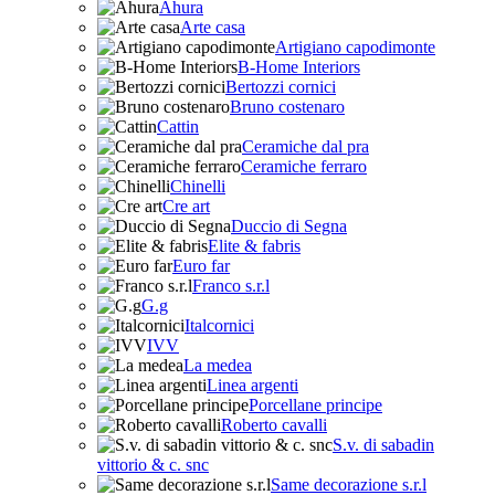
Ahura
Arte casa
Artigiano capodimonte
B-Home Interiors
Bertozzi cornici
Bruno costenaro
Cattin
Ceramiche dal pra
Ceramiche ferraro
Chinelli
Cre art
Duccio di Segna
Elite & fabris
Euro far
Franco s.r.l
G.g
Italcornici
IVV
La medea
Linea argenti
Porcellane principe
Roberto cavalli
S.v. di sabadin
vittorio & c. snc
Same decorazione s.r.l