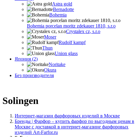
Astra gold
Bernadotte
Bohemia
Bohemia porcelan moritz zdekauer 1810, s.r.o
Crystalex cz, s.r.o
Moser
Rudolf kampf
Thun
Union glass
Япония (2)
Noritake
Okura
Без производителя
Solingen
Интернет-магазин фарфоровых изделий в Москве
Бренды | Фарфор – купить фарфор по выгодным ценам в
Москве с доставкой в интернет-магазине фарфоровых
изделий Art-Farfor.ru