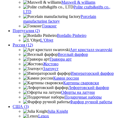
Maxwell & williams
Polite crafts&gifts co.,
LTD
Porcelain
manufacturing factory
Гонконг
Португалия (2)
Bordallo Pinheiro
L’Objet
Россия (12)
Арт кристалл swarovski
Веселый фарфор
Гравюра арт
Жостово
Златоуст
Императорский фарфор
Камни россии
Картины сваровски
Лефортовский фарфор
Офорты на латуни
Подарочные наборы
Фарфор ручной работы
США (3)
Julia Knight
Lenox