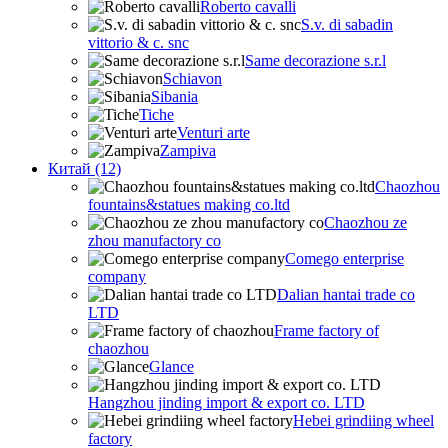
Roberto cavalli
S.v. di sabadin
vittorio & c. snc
Same decorazione s.r.l
Schiavon
Sibania
Tiche
Venturi arte
Zampiva
Китай (12)
Chaozhou
fountains&statues making co.ltd
Chaozhou ze
zhou manufactory co
Comego enterprise
company
Dalian hantai trade co
LTD
Frame factory of
chaozhou
Glance
Hangzhou jinding import & export co. LTD
Hebei grindiing wheel
factory