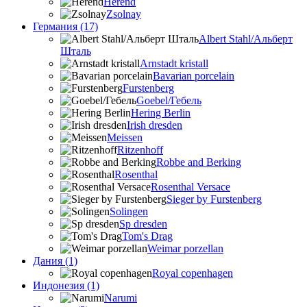
Herend
Zsolnay
Германия (17)
Albert Stahl/Альбеpт
Шталь
Arnstadt kristall
Bavarian porcelain
Furstenberg
Goebel/Гебель
Hering Berlin
Irish dresden
Meissen
Ritzenhoff
Robbe and Berking
Rosenthal
Rosenthal Versace
Sieger by Furstenberg
Solingen
Sp dresden
Tom's Drag
Weimar porzellan
Дания (1)
Royal copenhagen
Индонезия (1)
Narumi