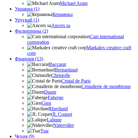
Michael Aram
Украина (1)
Керамика
Уругвай (1)
Ancers sa
Филиппины (2)
Csm international
corporation
Markalex creative craft
corp
Франция (13)
Baccarat
Bernardaud
Christofle
Cristal de Paris
Cristallerie de montbronn
Daum
Faberge
Gien
Haviland
JL Coquet
Lalique
Niderviller
Tsar
Чехия (9)