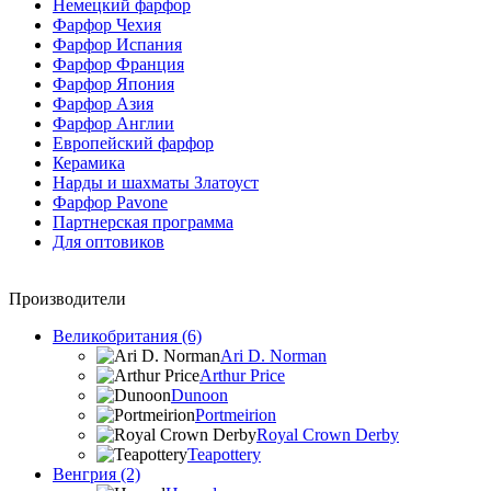
Немецкий фарфор
Фарфор Чехия
Фарфор Испания
Фарфор Франция
Фарфор Япония
Фарфор Азия
Фарфор Англии
Европейский фарфор
Керамика
Нарды и шахматы Златоуст
Фарфор Pavone
Партнерская программа
Для оптовиков
Производители
Великобритания (6)
Ari D. Norman
Arthur Price
Dunoon
Portmeirion
Royal Crown Derby
Teapottery
Венгрия (2)