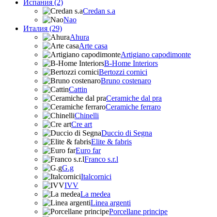
Испания (2)
Credan s.a
Nao
Италия (29)
Ahura
Arte casa
Artigiano capodimonte
B-Home Interiors
Bertozzi cornici
Bruno costenaro
Cattin
Ceramiche dal pra
Ceramiche ferraro
Chinelli
Cre art
Duccio di Segna
Elite & fabris
Euro far
Franco s.r.l
G.g
Italcornici
IVV
La medea
Linea argenti
Porcellane principe