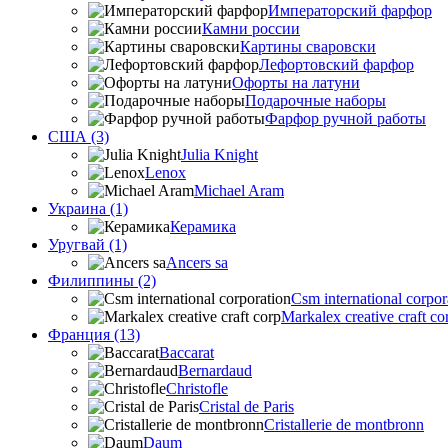
Императорский фарфор
Камни россии
Картины сваровски
Лефортовский фарфор
Офорты на латуни
Подарочные наборы
Фарфор ручной работы
США (3)
Julia Knight
Lenox
Michael Aram
Украина (1)
Керамика
Уругвай (1)
Ancers sa
Филиппины (2)
Csm international corpor
Markalex creative craft co
Франция (13)
Baccarat
Bernardaud
Christofle
Cristal de Paris
Cristallerie de montbronn
Daum