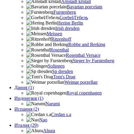
Arnstadt kristall
Bavarian porcelain
Furstenberg
Goebel/Гебель
Hering Berlin
Irish dresden
Meissen
Ritzenhoff
Robbe and Berking
Rosenthal
Rosenthal Versace
Sieger by Furstenberg
Solingen
Sp dresden
Tom's Drag
Weimar porzellan
Дания (1)
Royal copenhagen
Индонезия (1)
Narumi
Испания (2)
Credan s.a
Nao
Италия (29)
Ahura