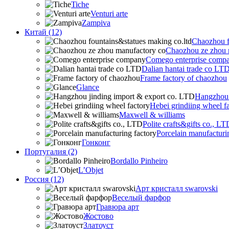
Tiche
Venturi arte
Zampiva
Китай (12)
Chaozhou f
Chaozhou ze zhou 
Comego enterprise comp
Dalian hantai trade co LT
Frame factory of chaozhou
Glance
Hangzhou 
Hebei grindiing wheel f
Maxwell & williams
Polite crafts&gifts co., LT
Porcelain manufacturi
Гонконг
Португалия (2)
Bordallo Pinheiro
L’Objet
Россия (12)
Арт кристалл swarovski
Веселый фарфор
Гравюра арт
Жостово
Златоуст