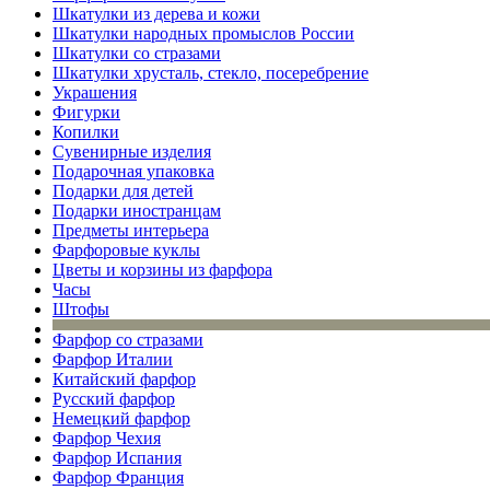
Шкатулки из дерева и кожи
Шкатулки народных промыслов России
Шкатулки со стразами
Шкатулки хрусталь, стекло, посеребрение
Украшения
Фигурки
Копилки
Сувенирные изделия
Подарочная упаковка
Подарки для детей
Подарки иностранцам
Предметы интерьера
Фарфоровые куклы
Цветы и корзины из фарфора
Часы
Штофы
Фарфор со стразами
Фарфор Италии
Китайский фарфор
Русский фарфор
Немецкий фарфор
Фарфор Чехия
Фарфор Испания
Фарфор Франция