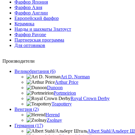
Фарфор Япония
Фарфор Азия
Фарфор Англии
Европейский фарфор
Керамика
Нарды и шахматы Златоуст
Фарфор Pavone
Партнерская программа
Для оптовиков
Производители
Великобритания (6)
Ari D. Norman
Arthur Price
Dunoon
Portmeirion
Royal Crown Derby
Teapottery
Венгрия (2)
Herend
Zsolnay
Германия (17)
Albert Stahl/Альбеpт Ш