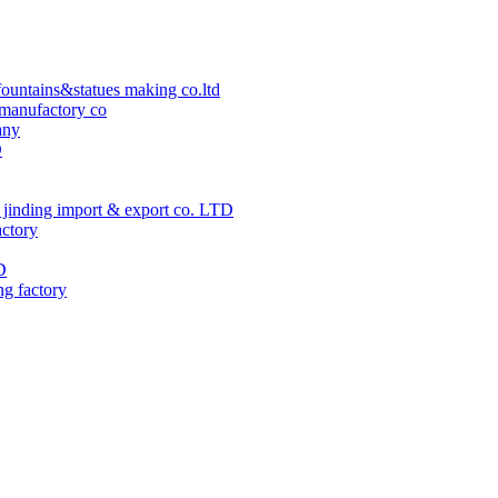
ountains&statues making co.ltd
manufactory co
any
D
jinding import & export co. LTD
actory
D
ng factory