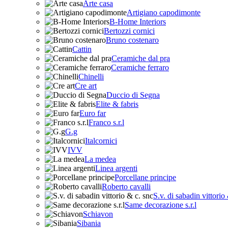
Arte casa
Artigiano capodimonte
B-Home Interiors
Bertozzi cornici
Bruno costenaro
Cattin
Ceramiche dal pra
Ceramiche ferraro
Chinelli
Cre art
Duccio di Segna
Elite & fabris
Euro far
Franco s.r.l
G.g
Italcornici
IVV
La medea
Linea argenti
Porcellane principe
Roberto cavalli
S.v. di sabadin vittorio
Same decorazione s.r.l
Schiavon
Sibania