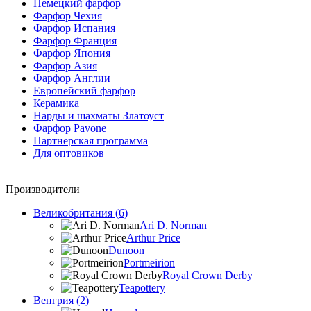
Немецкий фарфор
Фарфор Чехия
Фарфор Испания
Фарфор Франция
Фарфор Япония
Фарфор Азия
Фарфор Англии
Европейский фарфор
Керамика
Нарды и шахматы Златоуст
Фарфор Pavone
Партнерская программа
Для оптовиков
Производители
Великобритания (6)
Ari D. Norman
Arthur Price
Dunoon
Portmeirion
Royal Crown Derby
Teapottery
Венгрия (2)