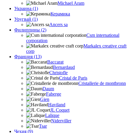
Michael Aram
Украина (1)
Керамика
Уругвай (1)
Ancers sa
Филиппины (2)
Csm international
corporation
Markalex creative craft
corp
Франция (13)
Baccarat
Bernardaud
Christofle
Cristal de Paris
Cristallerie de montbronn
Daum
Faberge
Gien
Haviland
JL Coquet
Lalique
Niderviller
Tsar
Чехия (9)