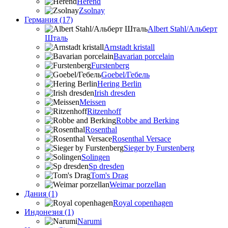
Herend
Zsolnay
Германия (17)
Albert Stahl/Альбеpт
Шталь
Arnstadt kristall
Bavarian porcelain
Furstenberg
Goebel/Гебель
Hering Berlin
Irish dresden
Meissen
Ritzenhoff
Robbe and Berking
Rosenthal
Rosenthal Versace
Sieger by Furstenberg
Solingen
Sp dresden
Tom's Drag
Weimar porzellan
Дания (1)
Royal copenhagen
Индонезия (1)
Narumi