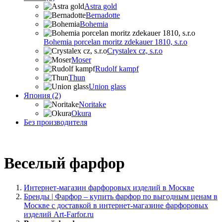
Astra gold
Bernadotte
Bohemia
Bohemia porcelan moritz zdekauer 1810, s.r.o
Crystalex cz, s.r.o
Moser
Rudolf kampf
Thun
Union glass
Япония (2)
Noritake
Okura
Без производителя
Веселый фарфор
Интернет-магазин фарфоровых изделий в Москве
Бренды | Фарфор – купить фарфор по выгодным ценам в
Москве с доставкой в интернет-магазине фарфоровых
изделий Art-Farfor.ru