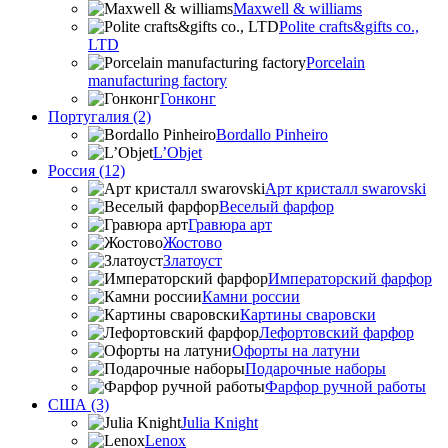
Maxwell & williams
Polite crafts&gifts co.,
LTD
Porcelain
manufacturing factory
Гонконг
Португалия (2)
Bordallo Pinheiro
L’Objet
Россия (12)
Арт кристалл swarovski
Веселый фарфор
Гравюра арт
Жостово
Златоуст
Императорский фарфор
Камни россии
Картины сваровски
Лефортовский фарфор
Офорты на латуни
Подарочные наборы
Фарфор ручной работы
США (3)
Julia Knight
Lenox