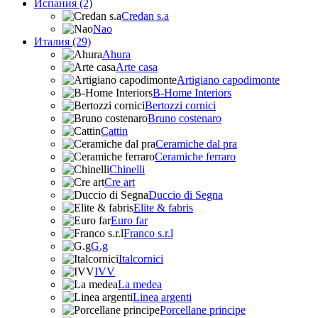
Испания (2)
Credan s.a
Nao
Италия (29)
Ahura
Arte casa
Artigiano capodimonte
B-Home Interiors
Bertozzi cornici
Bruno costenaro
Cattin
Ceramiche dal pra
Ceramiche ferraro
Chinelli
Cre art
Duccio di Segna
Elite & fabris
Euro far
Franco s.r.l
G.g
Italcornici
IVV
La medea
Linea argenti
Porcellane principe