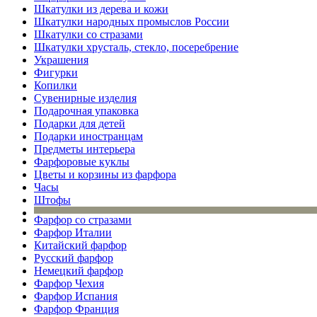
Шкатулки из дерева и кожи
Шкатулки народных промыслов России
Шкатулки со стразами
Шкатулки хрусталь, стекло, посеребрение
Украшения
Фигурки
Копилки
Сувенирные изделия
Подарочная упаковка
Подарки для детей
Подарки иностранцам
Предметы интерьера
Фарфоровые куклы
Цветы и корзины из фарфора
Часы
Штофы
Фарфор со стразами
Фарфор Италии
Китайский фарфор
Русский фарфор
Немецкий фарфор
Фарфор Чехия
Фарфор Испания
Фарфор Франция