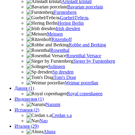
Arnstadt kristall
Bavarian porcelain
Furstenberg
Goebel/Гебель
Hering Berlin
Irish dresden
Meissen
Ritzenhoff
Robbe and Berking
Rosenthal
Rosenthal Versace
Sieger by Furstenberg
Solingen
Sp dresden
Tom's Drag
Weimar porzellan
Дания (1)
Royal copenhagen
Индонезия (1)
Narumi
Испания (2)
Credan s.a
Nao
Италия (29)
Ahura