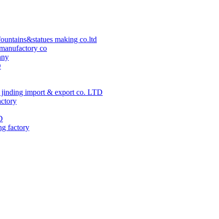
ountains&statues making co.ltd
manufactory co
any
D
jinding import & export co. LTD
actory
D
ng factory