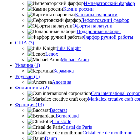
Императорский фарфор
Камни россии
Картины сваровски
Лефортовский фарфор
Офорты на латуни
Подарочные наборы
Фарфор ручной работы
США (3)
Julia Knight
Lenox
Michael Aram
Украина (1)
Керамика
Уругвай (1)
Ancers sa
Филиппины (2)
Csm international corpor
Markalex creative craft co
Франция (13)
Baccarat
Bernardaud
Christofle
Cristal de Paris
Cristallerie de montbronn
Daum