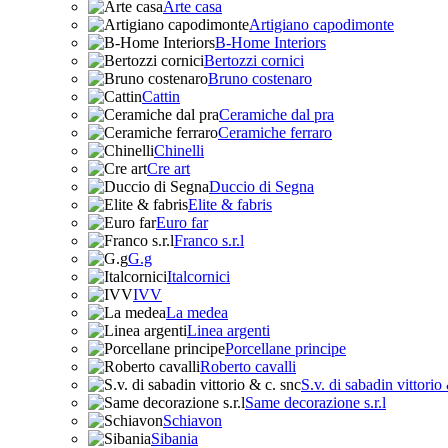
Arte casa
Artigiano capodimonte
B-Home Interiors
Bertozzi cornici
Bruno costenaro
Cattin
Ceramiche dal pra
Ceramiche ferraro
Chinelli
Cre art
Duccio di Segna
Elite & fabris
Euro far
Franco s.r.l
G.g
Italcornici
IVV
La medea
Linea argenti
Porcellane principe
Roberto cavalli
S.v. di sabadin vittorio
Same decorazione s.r.l
Schiavon
Sibania