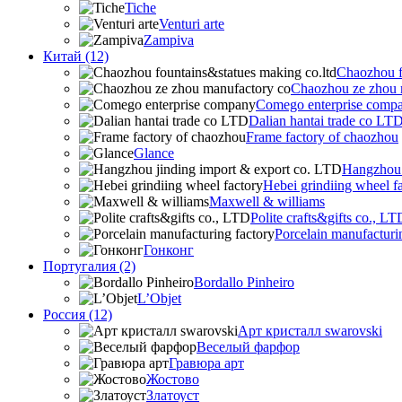
Tiche
Venturi arte
Zampiva
Китай (12)
Chaozhou f
Chaozhou ze zhou 
Comego enterprise comp
Dalian hantai trade co LT
Frame factory of chaozhou
Glance
Hangzhou 
Hebei grindiing wheel f
Maxwell & williams
Polite crafts&gifts co., LT
Porcelain manufacturi
Гонконг
Португалия (2)
Bordallo Pinheiro
L’Objet
Россия (12)
Арт кристалл swarovski
Веселый фарфор
Гравюра арт
Жостово
Златоуст