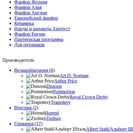
Фарфор Япония
Фарфор Азия
Фарфор Англии
Европейский фарфор
Керамика
Нарды и шахматы Златоуст
Фарфор Pavone
Партнерская программа
Для оптовиков
Производители
Великобритания (6)
Ari D. Norman
Arthur Price
Dunoon
Portmeirion
Royal Crown Derby
Teapottery
Венгрия (2)
Herend
Zsolnay
Германия (17)
Albert Stahl/Альбеpт Ш