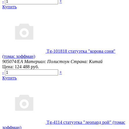
-
+
Купить
Tg-101818 статуэтка "корова соня"
(томас хоффман)
905074/EA
Материал: Полистоун
Страна: Китай
Цена: 124 488 руб.
-
+
Купить
Tg-4114 статуэтка "леопард рой" (томас
хоффман)