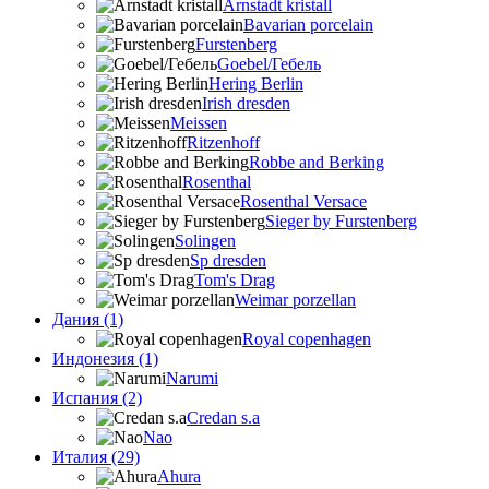
Arnstadt kristall
Bavarian porcelain
Furstenberg
Goebel/Гебель
Hering Berlin
Irish dresden
Meissen
Ritzenhoff
Robbe and Berking
Rosenthal
Rosenthal Versace
Sieger by Furstenberg
Solingen
Sp dresden
Tom's Drag
Weimar porzellan
Дания (1)
Royal copenhagen
Индонезия (1)
Narumi
Испания (2)
Credan s.a
Nao
Италия (29)
Ahura