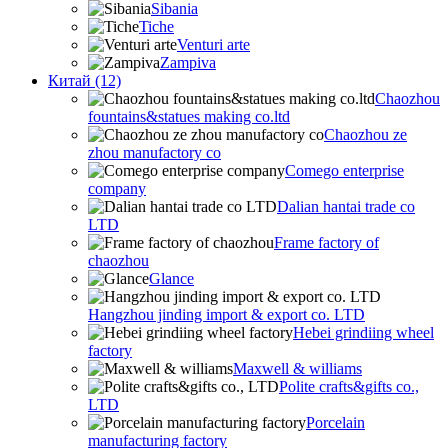
Sibania
Tiche
Venturi arte
Zampiva
Китай (12)
Chaozhou
fountains&statues making co.ltd
Chaozhou ze
zhou manufactory co
Comego enterprise
company
Dalian hantai trade co
LTD
Frame factory of
chaozhou
Glance
Hangzhou jinding import & export co. LTD
Hebei grindiing wheel
factory
Maxwell & williams
Polite crafts&gifts co.,
LTD
Porcelain
manufacturing factory