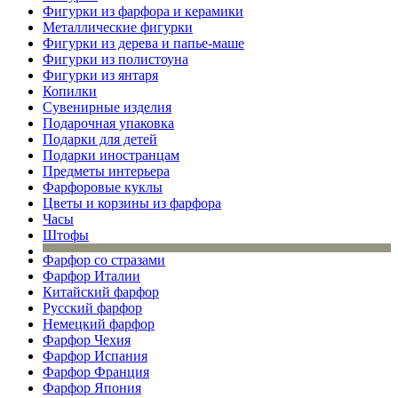
Фигурки из фарфора и керамики
Металлические фигурки
Фигурки из дерева и папье-маше
Фигурки из полистоуна
Фигурки из янтаря
Копилки
Сувенирные изделия
Подарочная упаковка
Подарки для детей
Подарки иностранцам
Предметы интерьера
Фарфоровые куклы
Цветы и корзины из фарфора
Часы
Штофы
Фарфор со стразами
Фарфор Италии
Китайский фарфор
Русский фарфор
Немецкий фарфор
Фарфор Чехия
Фарфор Испания
Фарфор Франция
Фарфор Япония