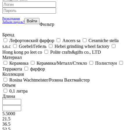
Регистрация
Забыли пароль?
Фильтр
Бренд
Лефортовский фарфор
Ancers sa
Ceramiche stella
s.n.c
Goebel/Гебель
Hebei grindiing wheel factory
Hong kong po leet co
Polite crafts&gifts co., LTD
Материал
Керамика
Керамика/Металл/Стекло
Полистоун
Теppакота
фарфор
Коллекция
Rosina Wachtmeister/Розина Вахтмайстеp
Объем
0,1 литра
Длина
5.5000
21.5
36.5
52.5