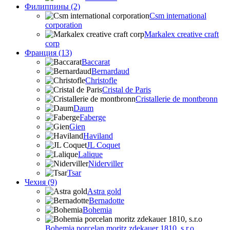
Филиппины (2)
Csm international
corporation
Markalex creative craft
corp
Франция (13)
Baccarat
Bernardaud
Christofle
Cristal de Paris
Cristallerie de montbronn
Daum
Faberge
Gien
Haviland
JL Coquet
Lalique
Niderviller
Tsar
Чехия (9)
Astra gold
Bernadotte
Bohemia
Bohemia porcelan moritz zdekauer 1810, s.r.o