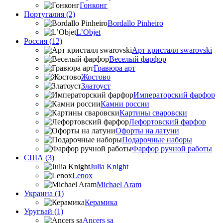
Гонконг
Португалия (2)
Bordallo Pinheiro
L’Objet
Россия (12)
Арт кристалл swarovski
Веселый фарфор
Гравюра арт
Жостово
Златоуст
Императорский фарфор
Камни россии
Картины сваровски
Лефортовский фарфор
Офорты на латуни
Подарочные наборы
Фарфор ручной работы
США (3)
Julia Knight
Lenox
Michael Aram
Украина (1)
Керамика
Уругвай (1)
Ancers sa