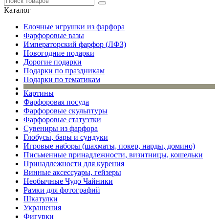
Каталог
Елочные игрушки из фарфора
Фарфоровые вазы
Императорский фарфор (ЛФЗ)
Новогодние подарки
Дорогие подарки
Подарки по праздникам
Подарки по тематикам
Картины
Фарфоровая посуда
Фарфоровые скульптуры
Фарфоровые статуэтки
Сувениры из фарфора
Глобусы, бары и сундуки
Игровые наборы (шахматы, покер, нарды, домино)
Письменные принадлежности, визитницы, кошельки
Принадлежности для курения
Винные аксессуары, гейзеры
Необычные Чудо Чайники
Рамки для фотографий
Шкатулки
Украшения
Фигурки