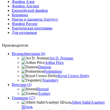
Фарфор Азия
Фарфор Англии
Европейский фарфор
Керамика
Нарды и шахматы Златоуст
Фарфор Pavone
Партнерская программа
Для оптовиков
Производители
Великобритания (6)
Ari D. Norman
Arthur Price
Dunoon
Portmeirion
Royal Crown Derby
Teapottery
Венгрия (2)
Herend
Zsolnay
Германия (17)
Albert Stahl/Альбеpт
Шталь