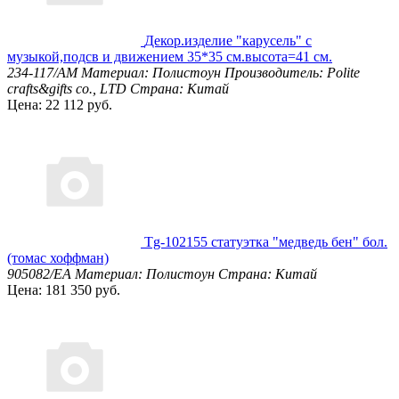
Декор.изделие "карусель" с
музыкой,подсв и движением 35*35 см.высота=41 см.
234-117/AM
Материал: Полистоун
Производитель: Polite
crafts&gifts co., LTD
Страна: Китай
Цена: 22 112 руб.
Tg-102155 статуэтка "медведь бен" бол.
(томас хоффман)
905082/EA
Материал: Полистоун
Страна: Китай
Цена: 181 350 руб.