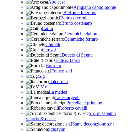
Arte casa
Artigiano capodimonte
B-Home Interiors
Bertozzi cornici
Bruno costenaro
Cattin
Ceramiche dal pra
Ceramiche ferraro
Chinelli
Cre art
Duccio di Segna
Elite & fabris
Euro far
Franco s.r.l
G.g
Italcornici
IVV
La medea
Linea argenti
Porcellane principe
Roberto cavalli
S.v. di sabadin
vittorio & c. snc
Same decorazione s.r.l
Schiavon