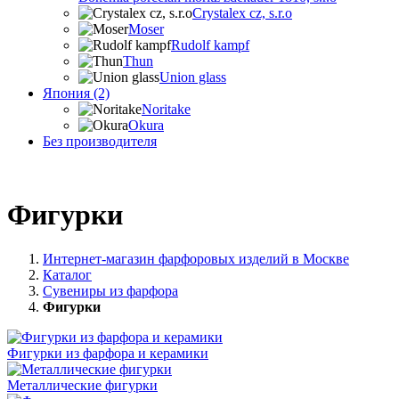
Crystalex cz, s.r.o
Moser
Rudolf kampf
Thun
Union glass
Япония (2)
Noritake
Okura
Без производителя
Фигурки
Интернет-магазин фарфоровых изделий в Москве
Каталог
Сувениры из фарфора
Фигурки
Фигурки из фарфора и керамики
Металлические фигурки