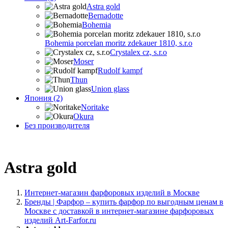
Astra gold
Bernadotte
Bohemia
Bohemia porcelan moritz zdekauer 1810, s.r.o
Crystalex cz, s.r.o
Moser
Rudolf kampf
Thun
Union glass
Япония (2)
Noritake
Okura
Без производителя
Astra gold
Интернет-магазин фарфоровых изделий в Москве
Бренды | Фарфор – купить фарфор по выгодным ценам в
Москве с доставкой в интернет-магазине фарфоровых
изделий Art-Farfor.ru