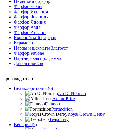
Немецкий фарфор
Фарфор Чехия
Фарфор Испания
Фарфор Франция
Фарфор Япония
Фарфор Азия
Фарфор Англии
Европейский фарфор
Керамика
Нарды и шахматы Златоуст
Фарфор Pavone
Партнерская программа
Для оптовиков
Производители
Великобритания (6)
Ari D. Norman
Arthur Price
Dunoon
Portmeirion
Royal Crown Derby
Teapottery
Венгрия (2)