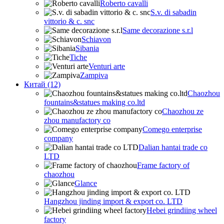
Roberto cavalli
S.v. di sabadin
vittorio & c. snc
Same decorazione s.r.l
Schiavon
Sibania
Tiche
Venturi arte
Zampiva
Китай (12)
Chaozhou
fountains&statues making co.ltd
Chaozhou ze
zhou manufactory co
Comego enterprise
company
Dalian hantai trade co
LTD
Frame factory of
chaozhou
Glance
Hangzhou jinding import & export co. LTD
Hebei grindiing wheel
factory