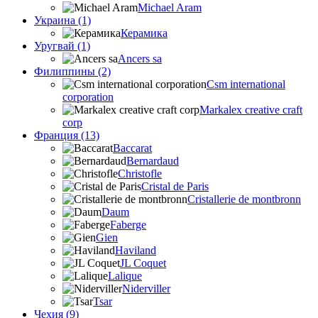
Michael Aram
Украина (1)
Керамика
Уругвай (1)
Ancers sa
Филиппины (2)
Csm international
corporation
Markalex creative craft
corp
Франция (13)
Baccarat
Bernardaud
Christofle
Cristal de Paris
Cristallerie de montbronn
Daum
Faberge
Gien
Haviland
JL Coquet
Lalique
Niderviller
Tsar
Чехия (9)