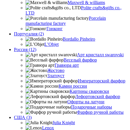
Maxwell & williams
Polite crafts&gifts co.,
LTD
Porcelain
manufacturing factory
Гонконг
Португалия (2)
Bordallo Pinheiro
L’Objet
Россия (12)
Арт кристалл swarovski
Веселый фарфор
Гравюра арт
Жостово
Златоуст
Императорский фарфор
Камни россии
Картины сваровски
Лефортовский фарфор
Офорты на латуни
Подарочные наборы
Фарфор ручной работы
США (3)
Julia Knight
Lenox