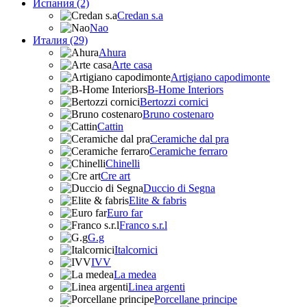
Испания (2)
Credan s.a
Nao
Италия (29)
Ahura
Arte casa
Artigiano capodimonte
B-Home Interiors
Bertozzi cornici
Bruno costenaro
Cattin
Ceramiche dal pra
Ceramiche ferraro
Chinelli
Cre art
Duccio di Segna
Elite & fabris
Euro far
Franco s.r.l
G.g
Italcornici
IVV
La medea
Linea argenti
Porcellane principe