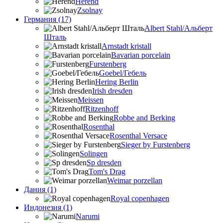
Herend
Zsolnay
Германия (17)
Albert Stahl/Альбеpт
Шталь
Arnstadt kristall
Bavarian porcelain
Furstenberg
Goebel/Гебель
Hering Berlin
Irish dresden
Meissen
Ritzenhoff
Robbe and Berking
Rosenthal
Rosenthal Versace
Sieger by Furstenberg
Solingen
Sp dresden
Tom's Drag
Weimar porzellan
Дания (1)
Royal copenhagen
Индонезия (1)
Narumi