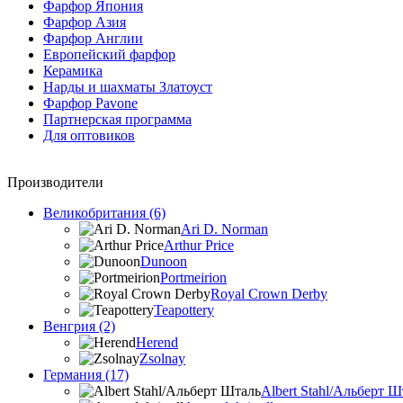
Фарфор Япония
Фарфор Азия
Фарфор Англии
Европейский фарфор
Керамика
Нарды и шахматы Златоуст
Фарфор Pavone
Партнерская программа
Для оптовиков
Производители
Великобритания (6)
Ari D. Norman
Arthur Price
Dunoon
Portmeirion
Royal Crown Derby
Teapottery
Венгрия (2)
Herend
Zsolnay
Германия (17)
Albert Stahl/Альбеpт Ш