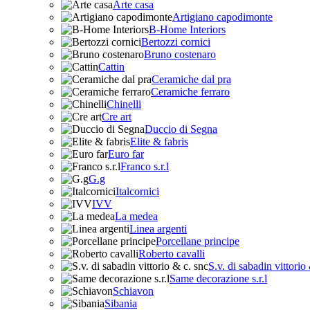
Arte casa
Artigiano capodimonte
B-Home Interiors
Bertozzi cornici
Bruno costenaro
Cattin
Ceramiche dal pra
Ceramiche ferraro
Chinelli
Cre art
Duccio di Segna
Elite & fabris
Euro far
Franco s.r.l
G.g
Italcornici
IVV
La medea
Linea argenti
Porcellane principe
Roberto cavalli
S.v. di sabadin vittorio
Same decorazione s.r.l
Schiavon
Sibania