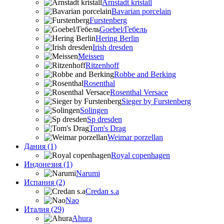
Arnstadt kristall
Bavarian porcelain
Furstenberg
Goebel/Гебель
Hering Berlin
Irish dresden
Meissen
Ritzenhoff
Robbe and Berking
Rosenthal
Rosenthal Versace
Sieger by Furstenberg
Solingen
Sp dresden
Tom's Drag
Weimar porzellan
Дания (1)
Royal copenhagen
Индонезия (1)
Narumi
Испания (2)
Credan s.a
Nao
Италия (29)
Ahura