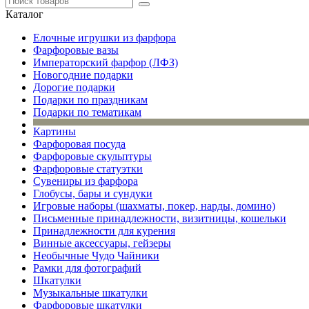
Каталог
Елочные игрушки из фарфора
Фарфоровые вазы
Императорский фарфор (ЛФЗ)
Новогодние подарки
Дорогие подарки
Подарки по праздникам
Подарки по тематикам
Картины
Фарфоровая посуда
Фарфоровые скульптуры
Фарфоровые статуэтки
Сувениры из фарфора
Глобусы, бары и сундуки
Игровые наборы (шахматы, покер, нарды, домино)
Письменные принадлежности, визитницы, кошельки
Принадлежности для курения
Винные аксессуары, гейзеры
Необычные Чудо Чайники
Рамки для фотографий
Шкатулки
Музыкальные шкатулки
Фарфоровые шкатулки