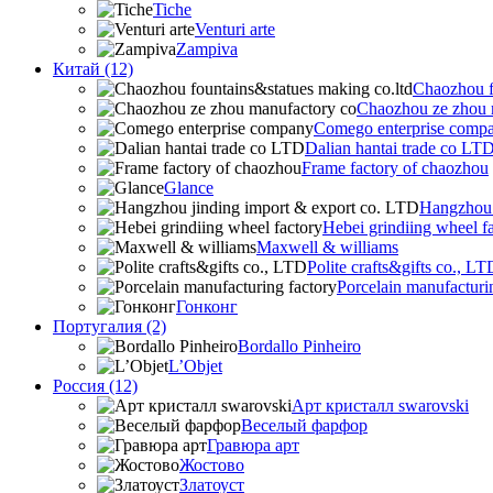
Tiche
Venturi arte
Zampiva
Китай (12)
Chaozhou f
Chaozhou ze zhou 
Comego enterprise comp
Dalian hantai trade co LT
Frame factory of chaozhou
Glance
Hangzhou 
Hebei grindiing wheel f
Maxwell & williams
Polite crafts&gifts co., LT
Porcelain manufacturi
Гонконг
Португалия (2)
Bordallo Pinheiro
L’Objet
Россия (12)
Арт кристалл swarovski
Веселый фарфор
Гравюра арт
Жостово
Златоуст