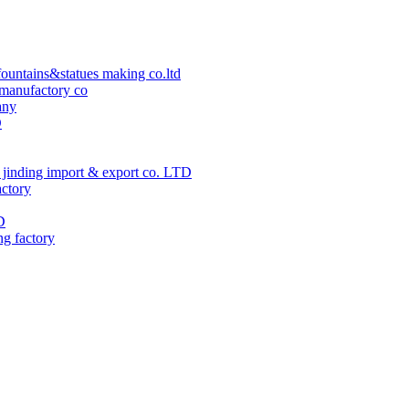
ountains&statues making co.ltd
manufactory co
any
D
jinding import & export co. LTD
actory
D
ng factory