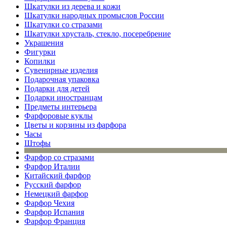
Шкатулки из дерева и кожи
Шкатулки народных промыслов России
Шкатулки со стразами
Шкатулки хрусталь, стекло, посеребрение
Украшения
Фигурки
Копилки
Сувенирные изделия
Подарочная упаковка
Подарки для детей
Подарки иностранцам
Предметы интерьера
Фарфоровые куклы
Цветы и корзины из фарфора
Часы
Штофы
Фарфор со стразами
Фарфор Италии
Китайский фарфор
Русский фарфор
Немецкий фарфор
Фарфор Чехия
Фарфор Испания
Фарфор Франция