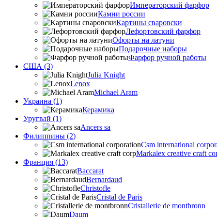
Императорский фарфор
Камни россии
Картины сваровски
Лефортовский фарфор
Офорты на латуни
Подарочные наборы
Фарфор ручной работы
США (3)
Julia Knight
Lenox
Michael Aram
Украина (1)
Керамика
Уругвай (1)
Ancers sa
Филиппины (2)
Csm international corpor
Markalex creative craft co
Франция (13)
Baccarat
Bernardaud
Christofle
Cristal de Paris
Cristallerie de montbronn
Daum