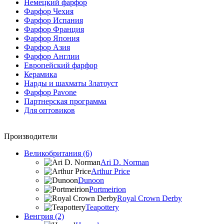
Немецкий фарфор
Фарфор Чехия
Фарфор Испания
Фарфор Франция
Фарфор Япония
Фарфор Азия
Фарфор Англии
Европейский фарфор
Керамика
Нарды и шахматы Златоуст
Фарфор Pavone
Партнерская программа
Для оптовиков
Производители
Великобритания (6)
Ari D. Norman
Arthur Price
Dunoon
Portmeirion
Royal Crown Derby
Teapottery
Венгрия (2)