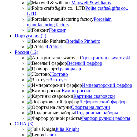
Maxwell & williams
Polite crafts&gifts co.,
LTD
Porcelain
manufacturing factory
Гонконг
Португалия (2)
Bordallo Pinheiro
L’Objet
Россия (12)
Арт кристалл swarovski
Веселый фарфор
Гравюра арт
Жостово
Златоуст
Императорский фарфор
Камни россии
Картины сваровски
Лефортовский фарфор
Офорты на латуни
Подарочные наборы
Фарфор ручной работы
США (3)
Julia Knight
Lenox