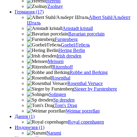
Herend
Zsolnay
Германия (17)
Albert Stahl/Альбеpт
Шталь
Arnstadt kristall
Bavarian porcelain
Furstenberg
Goebel/Гебель
Hering Berlin
Irish dresden
Meissen
Ritzenhoff
Robbe and Berking
Rosenthal
Rosenthal Versace
Sieger by Furstenberg
Solingen
Sp dresden
Tom's Drag
Weimar porzellan
Дания (1)
Royal copenhagen
Индонезия (1)
Narumi