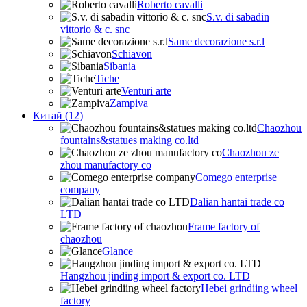
Roberto cavalli
S.v. di sabadin
vittorio & c. snc
Same decorazione s.r.l
Schiavon
Sibania
Tiche
Venturi arte
Zampiva
Китай (12)
Chaozhou
fountains&statues making co.ltd
Chaozhou ze
zhou manufactory co
Comego enterprise
company
Dalian hantai trade co
LTD
Frame factory of
chaozhou
Glance
Hangzhou jinding import & export co. LTD
Hebei grindiing wheel
factory