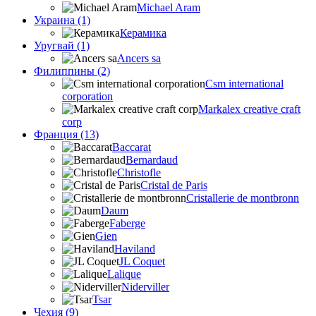
Michael Aram
Украина (1)
Керамика
Уругвай (1)
Ancers sa
Филиппины (2)
Csm international
corporation
Markalex creative craft
corp
Франция (13)
Baccarat
Bernardaud
Christofle
Cristal de Paris
Cristallerie de montbronn
Daum
Faberge
Gien
Haviland
JL Coquet
Lalique
Niderviller
Tsar
Чехия (9)