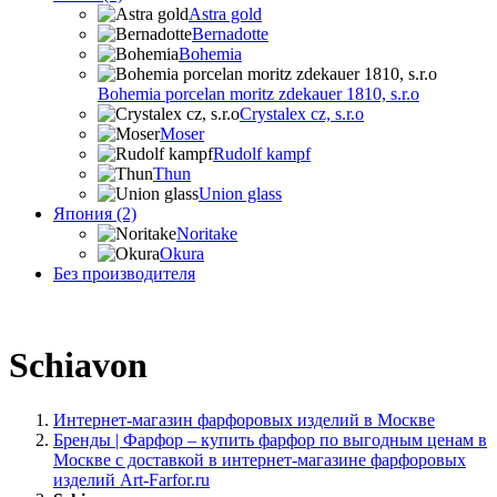
Astra gold
Bernadotte
Bohemia
Bohemia porcelan moritz zdekauer 1810, s.r.o
Crystalex cz, s.r.o
Moser
Rudolf kampf
Thun
Union glass
Япония (2)
Noritake
Okura
Без производителя
Schiavon
Интернет-магазин фарфоровых изделий в Москве
Бренды | Фарфор – купить фарфор по выгодным ценам в
Москве с доставкой в интернет-магазине фарфоровых
изделий Art-Farfor.ru