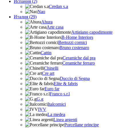
Испания (2)
Credan s.a
Nao
Италия (29)
Ahura
Arte casa
Artigiano capodimonte
B-Home Interiors
Bertozzi cornici
Bruno costenaro
Cattin
Ceramiche dal pra
Ceramiche ferraro
Chinelli
Cre art
Duccio di Segna
Elite & fabris
Euro far
Franco s.r.l
G.g
Italcornici
IVV
La medea
Linea argenti
Porcellane principe