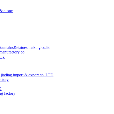
 & c. snc
ountains&statues making co.ltd
manufactory co
any
D
jinding import & export co. LTD
actory
D
ng factory