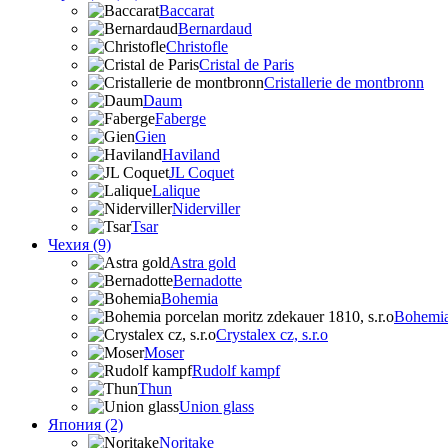
Baccarat
Bernardaud
Christofle
Cristal de Paris
Cristallerie de montbronn
Daum
Faberge
Gien
Haviland
JL Coquet
Lalique
Niderviller
Tsar
Чехия (9)
Astra gold
Bernadotte
Bohemia
Bohemia 
Crystalex cz, s.r.o
Moser
Rudolf kampf
Thun
Union glass
Япония (2)
Noritake