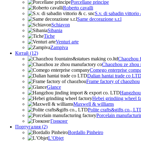
Porcellane principe
Roberto cavalli
S.v. di sabadin vittorio
Same decorazione s.r.l
Schiavon
Sibania
Tiche
Venturi arte
Zampiva
Китай (12)
Chaozhou f
Chaozhou ze zhou 
Comego enterprise comp
Dalian hantai trade co LT
Frame factory of chaozhou
Glance
Hangzhou 
Hebei grindiing wheel f
Maxwell & williams
Polite crafts&gifts co., LT
Porcelain manufacturi
Гонконг
Португалия (2)
Bordallo Pinheiro
L’Objet