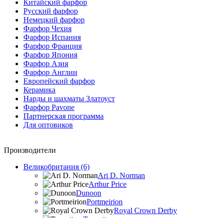
Китайский фарфор
Русский фарфор
Немецкий фарфор
Фарфор Чехия
Фарфор Испания
Фарфор Франция
Фарфор Япония
Фарфор Азия
Фарфор Англии
Европейский фарфор
Керамика
Нарды и шахматы Златоуст
Фарфор Pavone
Партнерская программа
Для оптовиков
Производители
Великобритания (6)
Ari D. Norman
Arthur Price
Dunoon
Portmeirion
Royal Crown Derby