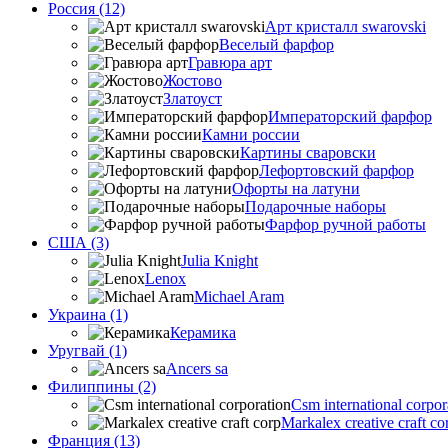
Россия (12)
Арт кристалл swarovski
Веселый фарфор
Гравюра арт
Жостово
Златоуст
Императорский фарфор
Камни россии
Картины сваровски
Лефортовский фарфор
Офорты на латуни
Подарочные наборы
Фарфор ручной работы
США (3)
Julia Knight
Lenox
Michael Aram
Украина (1)
Керамика
Уругвай (1)
Ancers sa
Филиппины (2)
Csm international corpor
Markalex creative craft co
Франция (13)