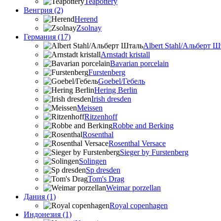
Teapottery
Венгрия (2)
Herend
Zsolnay
Германия (17)
Albert Stahl/Альбеpт Ш
Arnstadt kristall
Bavarian porcelain
Furstenberg
Goebel/Гебель
Hering Berlin
Irish dresden
Meissen
Ritzenhoff
Robbe and Berking
Rosenthal
Rosenthal Versace
Sieger by Furstenberg
Solingen
Sp dresden
Tom's Drag
Weimar porzellan
Дания (1)
Royal copenhagen
Индонезия (1)