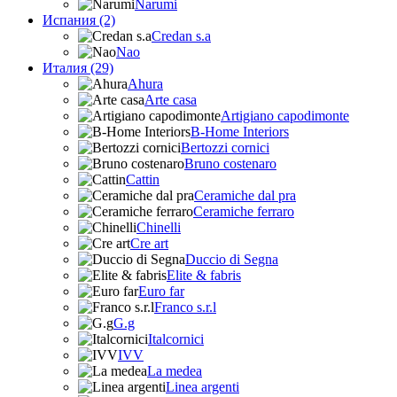
Narumi
Испания (2)
Credan s.a
Nao
Италия (29)
Ahura
Arte casa
Artigiano capodimonte
B-Home Interiors
Bertozzi cornici
Bruno costenaro
Cattin
Ceramiche dal pra
Ceramiche ferraro
Chinelli
Cre art
Duccio di Segna
Elite & fabris
Euro far
Franco s.r.l
G.g
Italcornici
IVV
La medea
Linea argenti