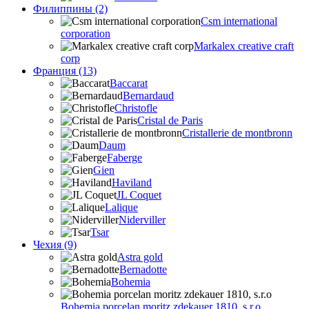
Филиппины (2)
Csm international
corporation
Markalex creative craft
corp
Франция (13)
Baccarat
Bernardaud
Christofle
Cristal de Paris
Cristallerie de montbronn
Daum
Faberge
Gien
Haviland
JL Coquet
Lalique
Niderviller
Tsar
Чехия (9)
Astra gold
Bernadotte
Bohemia
Bohemia porcelan moritz zdekauer 1810, s.r.o