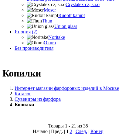
Crystalex cz, s.r.o
Moser
Rudolf kampf
Thun
Union glass
Япония (2)
Noritake
Okura
Без производителя
Копилки
Интернет-магазин фарфоровых изделий в Москве
Каталог
Сувениры из фарфора
Копилки
Товары 1 - 21 из 35
Начало | Пред. |
1
2
|
След.
|
Конец