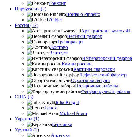
Гонконг
Португалия (2)
Bordallo Pinheiro
L’Objet
Россия (12)
Арт кристалл swarovski
Веселый фарфор
Гравюра арт
Жостово
Златоуст
Императорский фарфор
Камни россии
Картины сваровски
Лефортовский фарфор
Офорты на латуни
Подарочные наборы
Фарфор ручной работы
США (3)
Julia Knight
Lenox
Michael Aram
Украина (1)
Керамика
Уругвай (1)
Ancers sa