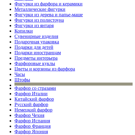
Фигурки из фарфора и керамики
Металлические фигурки
Фигурки из дерева и папье-маше
Фигурки из полистоуна
Фигурки из янтаря
Копилки
Сувенирные изделия
Подарочная упаковка
Подарки для детей
Подарки иностранцам
Предметы интерьера
Фарфоровые куклы
Цветы и корзины из фарфора
Часы
Штофы
Фарфор со стразами
Фарфор Италии
Китайский фарфор
Русский фарфор
Немецкий фарфор
Фарфор Чехия
Фарфор Испания
Фарфор Франция
Фарфор Япония