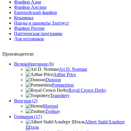
Фарфор Азия
Фарфор Англии
Европейский фарфор
Керамика
Нарды и шахматы Златоуст
Фарфор Pavone
Партнерская программа
Для оптовиков
Производители
Великобритания (6)
Ari D. Norman
Arthur Price
Dunoon
Portmeirion
Royal Crown Derby
Teapottery
Венгрия (2)
Herend
Zsolnay
Германия (17)
Albert Stahl/Альбеpт
Шталь