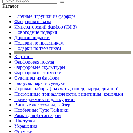
Каталог
Елочные игрушки из фарфора
Фарфоровые вазы
Императорский фарфор (ЛФЗ)
Новогодние подарки
Дорогие подарки
Подарки по праздникам
Подарки по тематикам
Картины
Фарфоровая посуда
Фарфоровые скульптуры
Фарфоровые статуэтки
Сувениры из фарфора
Глобусы, бары и сундуки
Игровые наборы (шахматы, покер, нарды, домино)
Письменные принадлежности, визитницы, кошельки
Принадлежности для курения
Винные аксессуары, гейзеры
Необычные Чудо Чайники
Рамки для фотографий
Шкатулки
Украшения
Фигурки