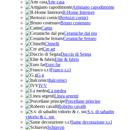
Arte casa
Artigiano capodimonte
B-Home Interiors
Bertozzi cornici
Bruno costenaro
Cattin
Ceramiche dal pra
Ceramiche ferraro
Chinelli
Cre art
Duccio di Segna
Elite & fabris
Euro far
Franco s.r.l
G.g
Italcornici
IVV
La medea
Linea argenti
Porcellane principe
Roberto cavalli
S.v. di sabadin
vittorio & c. snc
Same decorazione s.r.l
Schiavon