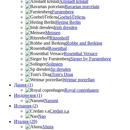
Arnstadt kristall
Bavarian porcelain
Furstenberg
Goebel/Гебель
Hering Berlin
Irish dresden
Meissen
Ritzenhoff
Robbe and Berking
Rosenthal
Rosenthal Versace
Sieger by Furstenberg
Solingen
Sp dresden
Tom's Drag
Weimar porzellan
Дания (1)
Royal copenhagen
Индонезия (1)
Narumi
Испания (2)
Credan s.a
Nao
Италия (29)
Ahura