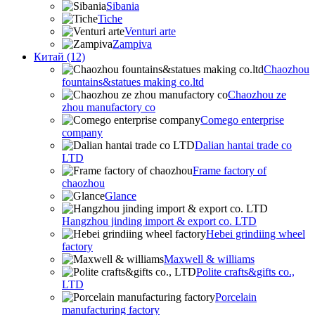
Sibania
Tiche
Venturi arte
Zampiva
Китай (12)
Chaozhou
fountains&statues making co.ltd
Chaozhou ze
zhou manufactory co
Comego enterprise
company
Dalian hantai trade co
LTD
Frame factory of
chaozhou
Glance
Hangzhou jinding import & export co. LTD
Hebei grindiing wheel
factory
Maxwell & williams
Polite crafts&gifts co.,
LTD
Porcelain
manufacturing factory