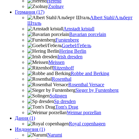
Herend
Zsolnay
Германия (17)
Albert Stahl/Альбеpт
Шталь
Arnstadt kristall
Bavarian porcelain
Furstenberg
Goebel/Гебель
Hering Berlin
Irish dresden
Meissen
Ritzenhoff
Robbe and Berking
Rosenthal
Rosenthal Versace
Sieger by Furstenberg
Solingen
Sp dresden
Tom's Drag
Weimar porzellan
Дания (1)
Royal copenhagen
Индонезия (1)
Narumi