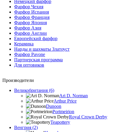
Немецкий фарфор
Фарфор Чехия
Фарфор Испания
Фарфор Франция
Фарфор Япония
Фарфор Азия
Фарфор Англии
Европейский фарфор
Керамика
Нарды и шахматы Златоуст
Фарфор Pavone
Партнерская программа
Для оптовиков
Производители
Великобритания (6)
Ari D. Norman
Arthur Price
Dunoon
Portmeirion
Royal Crown Derby
Teapottery
Венгрия (2)