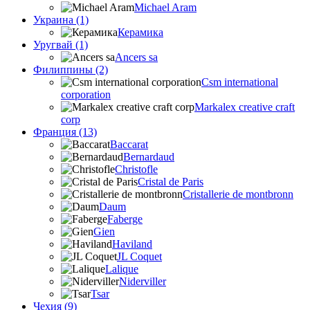
Michael Aram
Украина (1)
Керамика
Уругвай (1)
Ancers sa
Филиппины (2)
Csm international
corporation
Markalex creative craft
corp
Франция (13)
Baccarat
Bernardaud
Christofle
Cristal de Paris
Cristallerie de montbronn
Daum
Faberge
Gien
Haviland
JL Coquet
Lalique
Niderviller
Tsar
Чехия (9)