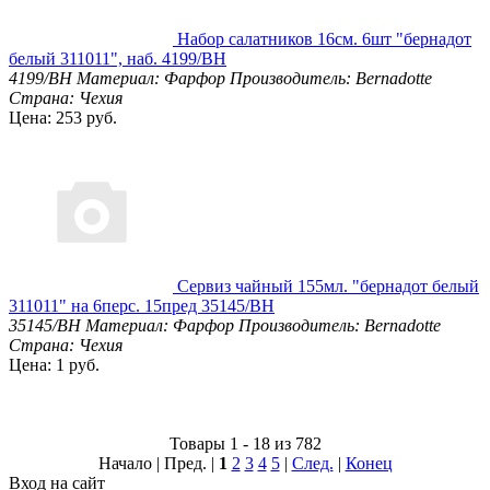
Набор салатников 16см. 6шт "бернадот
белый 311011", наб. 4199/BH
4199/BH
Материал: Фарфор
Производитель: Bernadotte
Страна: Чехия
Цена: 253 руб.
Сервиз чайный 155мл. "бернадот белый
311011" на 6перс. 15пред 35145/BH
35145/BH
Материал: Фарфор
Производитель: Bernadotte
Страна: Чехия
Цена: 1 руб.
Товары 1 - 18 из 782
Начало | Пред. |
1
2
3
4
5
|
След.
|
Конец
Вход на сайт