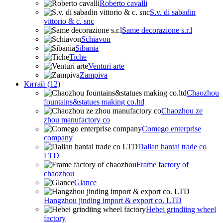
Roberto cavalli
S.v. di sabadin
vittorio & c. snc
Same decorazione s.r.l
Schiavon
Sibania
Tiche
Venturi arte
Zampiva
Китай (12)
Chaozhou
fountains&statues making co.ltd
Chaozhou ze
zhou manufactory co
Comego enterprise
company
Dalian hantai trade co
LTD
Frame factory of
chaozhou
Glance
Hangzhou jinding import & export co. LTD
Hebei grindiing wheel
factory