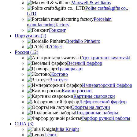
Maxwell & williams
Polite crafts&gifts co.,
LTD
Porcelain
manufacturing factory
Гонконг
Португалия (2)
Bordallo Pinheiro
L’Objet
Россия (12)
Арт кристалл swarovski
Веселый фарфор
Гравюра арт
Жостово
Златоуст
Императорский фарфор
Камни россии
Картины сваровски
Лефортовский фарфор
Офорты на латуни
Подарочные наборы
Фарфор ручной работы
США (3)
Julia Knight
Lenox