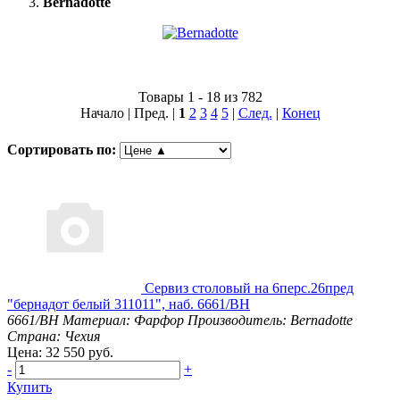
Bernadotte
Товары 1 - 18 из 782
Начало | Пред. |
1
2
3
4
5
|
След.
|
Конец
Сортировать по:
Сервиз столовый на 6перс.26пред
"бернадот белый 311011", наб. 6661/BH
6661/BH
Материал: Фарфор
Производитель: Bernadotte
Страна: Чехия
Цена: 32 550 руб.
-
+
Купить