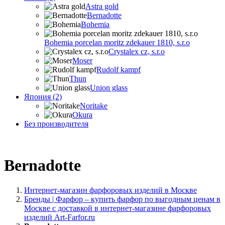
Astra gold
Bernadotte
Bohemia
Bohemia porcelan moritz zdekauer 1810, s.r.o
Crystalex cz, s.r.o
Moser
Rudolf kampf
Thun
Union glass
Япония (2)
Noritake
Okura
Без производителя
Bernadotte
Интернет-магазин фарфоровых изделий в Москве
Бренды | Фарфор – купить фарфор по выгодным ценам в
Москве с доставкой в интернет-магазине фарфоровых
изделий Art-Farfor.ru