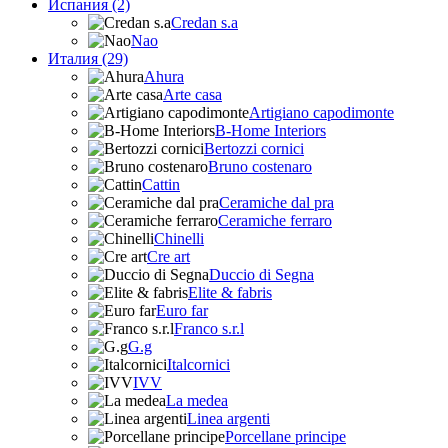
Испания (2)
Credan s.a
Nao
Италия (29)
Ahura
Arte casa
Artigiano capodimonte
B-Home Interiors
Bertozzi cornici
Bruno costenaro
Cattin
Ceramiche dal pra
Ceramiche ferraro
Chinelli
Cre art
Duccio di Segna
Elite & fabris
Euro far
Franco s.r.l
G.g
Italcornici
IVV
La medea
Linea argenti
Porcellane principe