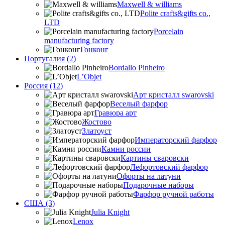
Maxwell & williams
Polite crafts&gifts co.,
LTD
Porcelain
manufacturing factory
Гонконг
Португалия (2)
Bordallo Pinheiro
L’Objet
Россия (12)
Арт кристалл swarovski
Веселый фарфор
Гравюра арт
Жостово
Златоуст
Императорский фарфор
Камни россии
Картины сваровски
Лефортовский фарфор
Офорты на латуни
Подарочные наборы
Фарфор ручной работы
США (3)
Julia Knight
Lenox