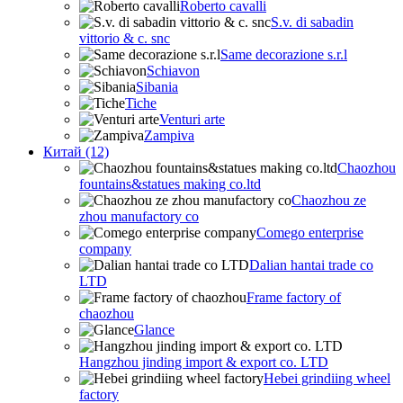
Roberto cavalli
S.v. di sabadin
vittorio & c. snc
Same decorazione s.r.l
Schiavon
Sibania
Tiche
Venturi arte
Zampiva
Китай (12)
Chaozhou
fountains&statues making co.ltd
Chaozhou ze
zhou manufactory co
Comego enterprise
company
Dalian hantai trade co
LTD
Frame factory of
chaozhou
Glance
Hangzhou jinding import & export co. LTD
Hebei grindiing wheel
factory