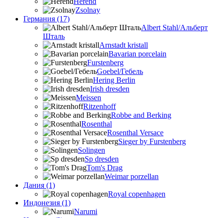
Herend
Zsolnay
Германия (17)
Albert Stahl/Альбеpт
Шталь
Arnstadt kristall
Bavarian porcelain
Furstenberg
Goebel/Гебель
Hering Berlin
Irish dresden
Meissen
Ritzenhoff
Robbe and Berking
Rosenthal
Rosenthal Versace
Sieger by Furstenberg
Solingen
Sp dresden
Tom's Drag
Weimar porzellan
Дания (1)
Royal copenhagen
Индонезия (1)
Narumi