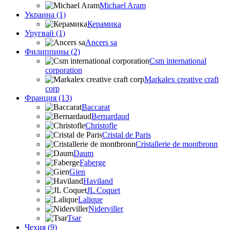
Michael Aram
Украина (1)
Керамика
Уругвай (1)
Ancers sa
Филиппины (2)
Csm international
corporation
Markalex creative craft
corp
Франция (13)
Baccarat
Bernardaud
Christofle
Cristal de Paris
Cristallerie de montbronn
Daum
Faberge
Gien
Haviland
JL Coquet
Lalique
Niderviller
Tsar
Чехия (9)