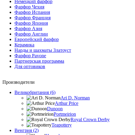
Немецкий фарфор
Фарфор Чехия
Фарфор Испания
Фарфор Франция
Фарфор Япония
Фарфор Азия
Фарфор Англии
Европейский фарфор
Керамика
Нарды и шахматы Златоуст
Фарфор Pavone
Партнерская программа
Для оптовиков
Производители
Великобритания (6)
Ari D. Norman
Arthur Price
Dunoon
Portmeirion
Royal Crown Derby
Teapottery
Венгрия (2)