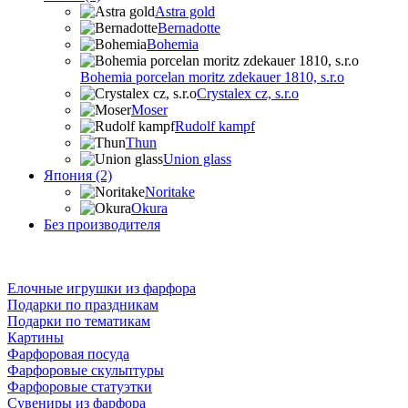
Astra gold
Bernadotte
Bohemia
Bohemia porcelan moritz zdekauer 1810, s.r.o
Crystalex cz, s.r.o
Moser
Rudolf kampf
Thun
Union glass
Япония (2)
Noritake
Okura
Без производителя
Елочные игрушки из фарфора
Подарки по праздникам
Подарки по тематикам
Картины
Фарфоровая посуда
Фарфоровые скульптуры
Фарфоровые статуэтки
Сувениры из фарфора