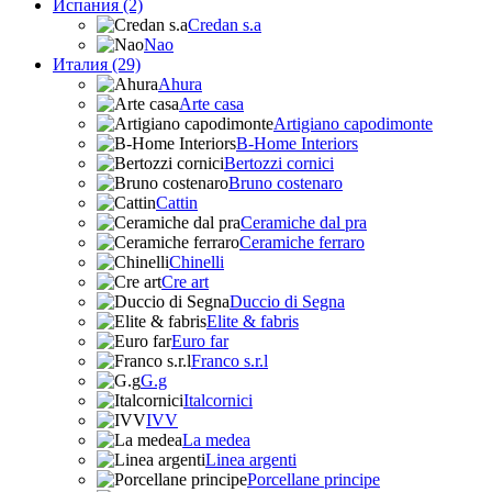
Испания (2)
Credan s.a
Nao
Италия (29)
Ahura
Arte casa
Artigiano capodimonte
B-Home Interiors
Bertozzi cornici
Bruno costenaro
Cattin
Ceramiche dal pra
Ceramiche ferraro
Chinelli
Cre art
Duccio di Segna
Elite & fabris
Euro far
Franco s.r.l
G.g
Italcornici
IVV
La medea
Linea argenti
Porcellane principe