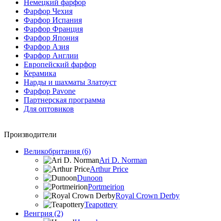
Немецкий фарфор
Фарфор Чехия
Фарфор Испания
Фарфор Франция
Фарфор Япония
Фарфор Азия
Фарфор Англии
Европейский фарфор
Керамика
Нарды и шахматы Златоуст
Фарфор Pavone
Партнерская программа
Для оптовиков
Производители
Великобритания (6)
Ari D. Norman
Arthur Price
Dunoon
Portmeirion
Royal Crown Derby
Teapottery
Венгрия (2)