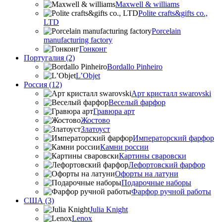
Maxwell & williams
Polite crafts&gifts co.,
LTD
Porcelain
manufacturing factory
Гонконг
Португалия (2)
Bordallo Pinheiro
L’Objet
Россия (12)
Арт кристалл swarovski
Веселый фарфор
Гравюра арт
Жостово
Златоуст
Императорский фарфор
Камни россии
Картины сваровски
Лефортовский фарфор
Офорты на латуни
Подарочные наборы
Фарфор ручной работы
США (3)
Julia Knight
Lenox