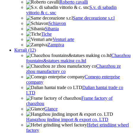
Roberto cavalli
S.v. di sabadin
vittorio & c. snc
Same decorazione s.r.l
Schiavon
Sibania
Tiche
Venturi arte
Zampiva
Китай (12)
Chaozhou
fountains&statues making co.ltd
Chaozhou ze
zhou manufactory co
Comego enterprise
company
Dalian hantai trade co
LTD
Frame factory of
chaozhou
Glance
Hangzhou jinding import & export co. LTD
Hebei grindiing wheel
factory