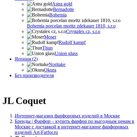
Astra gold
Bernadotte
Bohemia
Bohemia porcelan moritz zdekauer 1810, s.r.o
Crystalex cz, s.r.o
Moser
Rudolf kampf
Thun
Union glass
Япония (2)
Noritake
Okura
Без производителя
JL Coquet
Интернет-магазин фарфоровых изделий в Москве
Бренды | Фарфор – купить фарфор по выгодным ценам в
Москве с доставкой в интернет-магазине фарфоровых
изделий Art-Farfor.ru