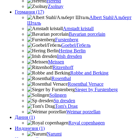
Herend
Zsolnay
Германия (17)
Albert Stahl/Альбеpт
Шталь
Arnstadt kristall
Bavarian porcelain
Furstenberg
Goebel/Гебель
Hering Berlin
Irish dresden
Meissen
Ritzenhoff
Robbe and Berking
Rosenthal
Rosenthal Versace
Sieger by Furstenberg
Solingen
Sp dresden
Tom's Drag
Weimar porzellan
Дания (1)
Royal copenhagen
Индонезия (1)
Narumi