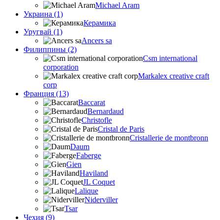
Michael Aram
Украина (1)
Керамика
Уругвай (1)
Ancers sa
Филиппины (2)
Csm international
corporation
Markalex creative craft
corp
Франция (13)
Baccarat
Bernardaud
Christofle
Cristal de Paris
Cristallerie de montbronn
Daum
Faberge
Gien
Haviland
JL Coquet
Lalique
Niderviller
Tsar
Чехия (9)