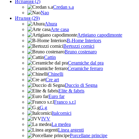
Испания (2)
Credan s.a
Nao
Италия (29)
Ahura
Arte casa
Artigiano capodimonte
B-Home Interiors
Bertozzi cornici
Bruno costenaro
Cattin
Ceramiche dal pra
Ceramiche ferraro
Chinelli
Cre art
Duccio di Segna
Elite & fabris
Euro far
Franco s.r.l
G.g
Italcornici
IVV
La medea
Linea argenti
Porcellane principe