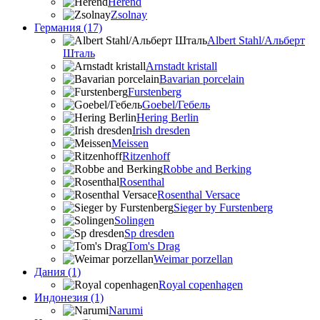
Herend
Zsolnay
Германия (17)
Albert Stahl/Альбеpт
Шталь
Arnstadt kristall
Bavarian porcelain
Furstenberg
Goebel/Гебель
Hering Berlin
Irish dresden
Meissen
Ritzenhoff
Robbe and Berking
Rosenthal
Rosenthal Versace
Sieger by Furstenberg
Solingen
Sp dresden
Tom's Drag
Weimar porzellan
Дания (1)
Royal copenhagen
Индонезия (1)
Narumi