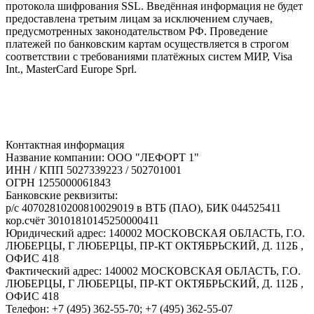
протокола шифрования SSL. Введённая информация не будет
предоставлена третьим лицам за исключением случаев,
предусмотренных законодательством РФ. Проведение
платежей по банковским картам осуществляется в строгом
соответствии с требованиями платёжных систем МИР, Visa
Int., MasterCard Europe Sprl.
Контактная информация
Название компании: ООО "ЛЕФОРТ 1"
ИНН / КПП 5027339223 / 502701001
ОГРН 1255000061843
Банковские реквизиты:
р/с 40702810200810029019 в ВТБ (ПАО), БИК 044525411
кор.счёт 30101810145250000411
Юридический адрес: 140002 МОСКОВСКАЯ ОБЛАСТЬ, Г.О.
ЛЮБЕРЦЫ, Г ЛЮБЕРЦЫ, ПР-КТ ОКТЯБРЬСКИЙ, Д. 112Б ,
ОФИС 418
Фактический адрес: 140002 МОСКОВСКАЯ ОБЛАСТЬ, Г.О.
ЛЮБЕРЦЫ, Г ЛЮБЕРЦЫ, ПР-КТ ОКТЯБРЬСКИЙ, Д. 112Б ,
ОФИС 418
Телефон: +7 (495) 362-55-70; +7 (495) 362-55-07