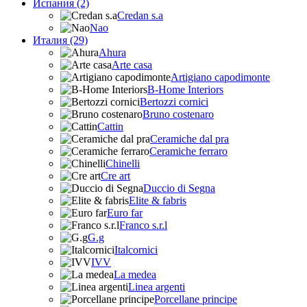
Испания (2)
Credan s.a
Nao
Италия (29)
Ahura
Arte casa
Artigiano capodimonte
B-Home Interiors
Bertozzi cornici
Bruno costenaro
Cattin
Ceramiche dal pra
Ceramiche ferraro
Chinelli
Cre art
Duccio di Segna
Elite & fabris
Euro far
Franco s.r.l
G.g
Italcornici
IVV
La medea
Linea argenti
Porcellane principe