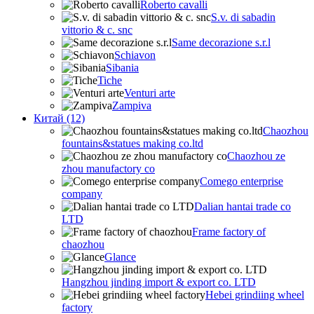
Roberto cavalli
S.v. di sabadin
vittorio & c. snc
Same decorazione s.r.l
Schiavon
Sibania
Tiche
Venturi arte
Zampiva
Китай (12)
Chaozhou
fountains&statues making co.ltd
Chaozhou ze
zhou manufactory co
Comego enterprise
company
Dalian hantai trade co
LTD
Frame factory of
chaozhou
Glance
Hangzhou jinding import & export co. LTD
Hebei grindiing wheel
factory