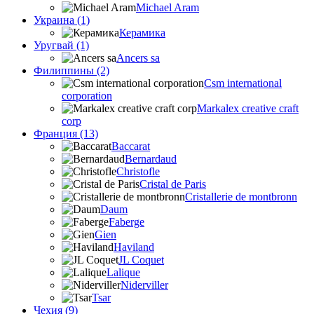
Michael Aram
Украина (1)
Керамика
Уругвай (1)
Ancers sa
Филиппины (2)
Csm international
corporation
Markalex creative craft
corp
Франция (13)
Baccarat
Bernardaud
Christofle
Cristal de Paris
Cristallerie de montbronn
Daum
Faberge
Gien
Haviland
JL Coquet
Lalique
Niderviller
Tsar
Чехия (9)