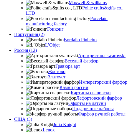
Maxwell & williams
Polite crafts&gifts co.,
LTD
Porcelain
manufacturing factory
Гонконг
Португалия (2)
Bordallo Pinheiro
L’Objet
Россия (12)
Арт кристалл swarovski
Веселый фарфор
Гравюра арт
Жостово
Златоуст
Императорский фарфор
Камни россии
Картины сваровски
Лефортовский фарфор
Офорты на латуни
Подарочные наборы
Фарфор ручной работы
США (3)
Julia Knight
Lenox