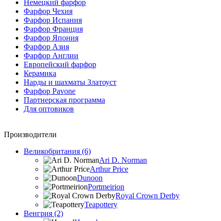
Немецкий фарфор
Фарфор Чехия
Фарфор Испания
Фарфор Франция
Фарфор Япония
Фарфор Азия
Фарфор Англии
Европейский фарфор
Керамика
Нарды и шахматы Златоуст
Фарфор Pavone
Партнерская программа
Для оптовиков
Производители
Великобритания (6)
Ari D. Norman
Arthur Price
Dunoon
Portmeirion
Royal Crown Derby
Teapottery
Венгрия (2)