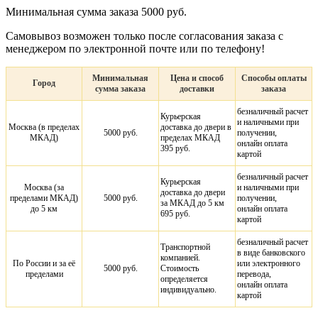
Минимальная сумма заказа 5000 руб.
Самовывоз возможен только после согласования заказа с
менеджером по электронной почте или по телефону!
Минимальная
Цена и способ
Способы оплаты
Город
сумма заказа
доставки
заказа
безналичный расчет
Курьерская
и наличными при
Москва (в пределах
доставка до двери в
5000 руб.
получении,
МКАД)
пределах МКАД
онлайн оплата
395 руб.
картой
безналичный расчет
Курьерская
Москва (за
и наличными при
доставка до двери
пределами МКАД)
5000 руб.
получении,
за МКАД до 5 км
до 5 км
онлайн оплата
695 руб.
картой
безналичный расчет
Транспортной
в виде банковского
компанией.
По России и за её
или электронного
5000 руб.
Стоимость
пределами
перевода,
определяется
онлайн оплата
индивидуально.
картой