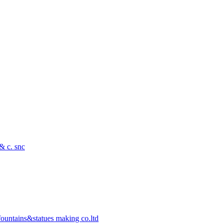
 & c. snc
ountains&statues making co.ltd