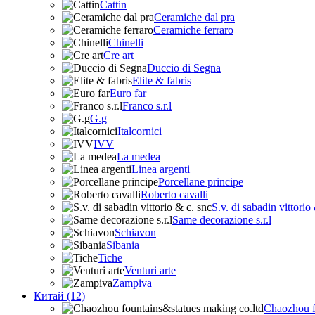
Cattin
Ceramiche dal pra
Ceramiche ferraro
Chinelli
Cre art
Duccio di Segna
Elite & fabris
Euro far
Franco s.r.l
G.g
Italcornici
IVV
La medea
Linea argenti
Porcellane principe
Roberto cavalli
S.v. di sabadin vittorio
Same decorazione s.r.l
Schiavon
Sibania
Tiche
Venturi arte
Zampiva
Китай (12)
Chaozhou f