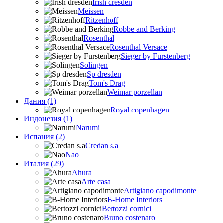
Irish dresden
Meissen
Ritzenhoff
Robbe and Berking
Rosenthal
Rosenthal Versace
Sieger by Furstenberg
Solingen
Sp dresden
Tom's Drag
Weimar porzellan
Дания (1)
Royal copenhagen
Индонезия (1)
Narumi
Испания (2)
Credan s.a
Nao
Италия (29)
Ahura
Arte casa
Artigiano capodimonte
B-Home Interiors
Bertozzi cornici
Bruno costenaro