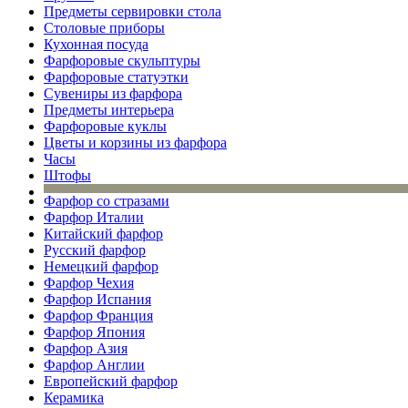
Предметы сервировки стола
Столовые приборы
Кухонная посуда
Фарфоровые скульптуры
Фарфоровые статуэтки
Сувениры из фарфора
Предметы интерьера
Фарфоровые куклы
Цветы и корзины из фарфора
Часы
Штофы
Фарфор со стразами
Фарфор Италии
Китайский фарфор
Русский фарфор
Немецкий фарфор
Фарфор Чехия
Фарфор Испания
Фарфор Франция
Фарфор Япония
Фарфор Азия
Фарфор Англии
Европейский фарфор
Керамика