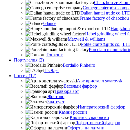
Chaozhou ze zhou 
Comego enterprise comp
Dalian hantai trade co LT
Frame factory of chaozhou
Glance
Hangzhou 
Hebei grindiing wheel f
Maxwell & williams
Polite crafts&gifts co., LT
Porcelain manufacturi
Гонконг
Португалия (2)
Bordallo Pinheiro
L’Objet
Россия (12)
Арт кристалл swarovski
Веселый фарфор
Гравюра арт
Жостово
Златоуст
Императорский фарфор
Камни россии
Картины сваровски
Лефортовский фарфор
Офорты на латуни