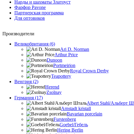
Нарды и шахматы Златоуст
Фарфор Pavone
Партнерская программа
Для оптовиков
Производители
Великобритания (6)
Ari D. Norman
Arthur Price
Dunoon
Portmeirion
Royal Crown Derby
Teapottery
Венгрия (2)
Herend
Zsolnay
Германия (17)
Albert Stahl/Альбеpт Ш
Arnstadt kristall
Bavarian porcelain
Furstenberg
Goebel/Гебель
Hering Berlin