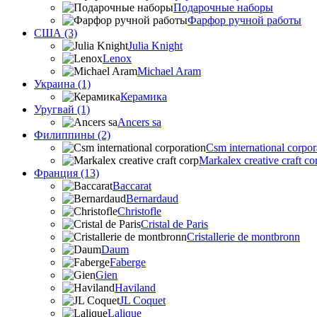
Подарочные наборы
Фарфор ручной работы
США (3)
Julia Knight
Lenox
Michael Aram
Украина (1)
Керамика
Уругвай (1)
Ancers sa
Филиппины (2)
Csm international corpor
Markalex creative craft co
Франция (13)
Baccarat
Bernardaud
Christofle
Cristal de Paris
Cristallerie de montbronn
Daum
Faberge
Gien
Haviland
JL Coquet
Lalique