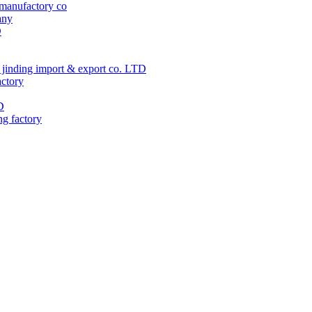
manufactory co
any
D
jinding import & export co. LTD
actory
D
ng factory