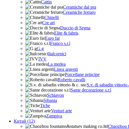
Cattin
Ceramiche dal pra
Ceramiche ferraro
Chinelli
Cre art
Duccio di Segna
Elite & fabris
Euro far
Franco s.r.l
G.g
Italcornici
IVV
La medea
Linea argenti
Porcellane principe
Roberto cavalli
S.v. di sabadin vittorio
Same decorazione s.r.l
Schiavon
Sibania
Tiche
Venturi arte
Zampiva
Китай (12)
Chaozhou f