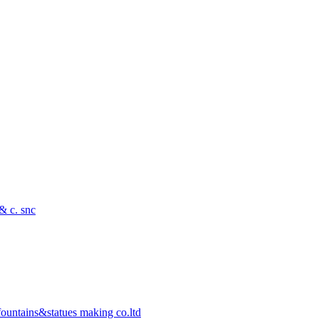
 & c. snc
ountains&statues making co.ltd