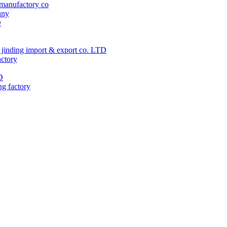
manufactory co
any
D
jinding import & export co. LTD
actory
D
ng factory