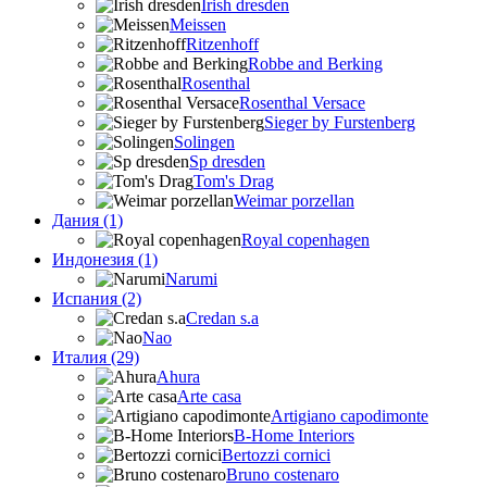
Irish dresden
Meissen
Ritzenhoff
Robbe and Berking
Rosenthal
Rosenthal Versace
Sieger by Furstenberg
Solingen
Sp dresden
Tom's Drag
Weimar porzellan
Дания (1)
Royal copenhagen
Индонезия (1)
Narumi
Испания (2)
Credan s.a
Nao
Италия (29)
Ahura
Arte casa
Artigiano capodimonte
B-Home Interiors
Bertozzi cornici
Bruno costenaro