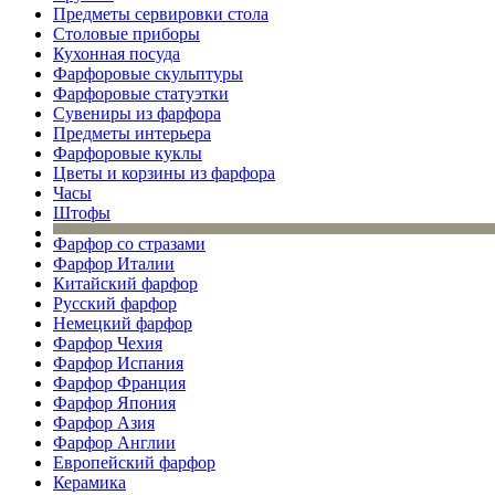
Предметы сервировки стола
Столовые приборы
Кухонная посуда
Фарфоровые скульптуры
Фарфоровые статуэтки
Сувениры из фарфора
Предметы интерьера
Фарфоровые куклы
Цветы и корзины из фарфора
Часы
Штофы
Фарфор со стразами
Фарфор Италии
Китайский фарфор
Русский фарфор
Немецкий фарфор
Фарфор Чехия
Фарфор Испания
Фарфор Франция
Фарфор Япония
Фарфор Азия
Фарфор Англии
Европейский фарфор
Керамика