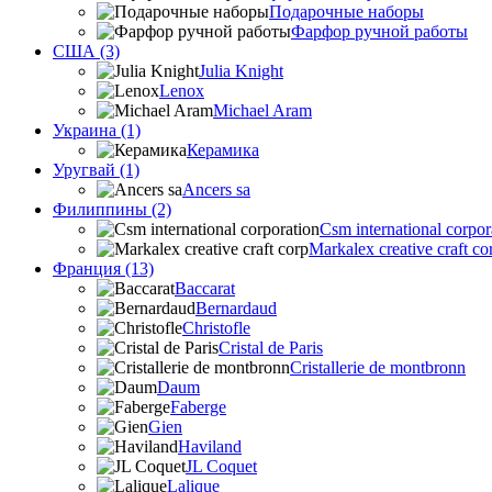
Подарочные наборы
Фарфор ручной работы
США (3)
Julia Knight
Lenox
Michael Aram
Украина (1)
Керамика
Уругвай (1)
Ancers sa
Филиппины (2)
Csm international corpor
Markalex creative craft co
Франция (13)
Baccarat
Bernardaud
Christofle
Cristal de Paris
Cristallerie de montbronn
Daum
Faberge
Gien
Haviland
JL Coquet
Lalique