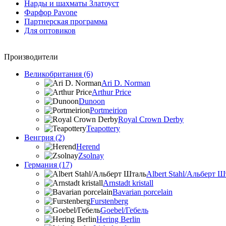
Нарды и шахматы Златоуст
Фарфор Pavone
Партнерская программа
Для оптовиков
Производители
Великобритания (6)
Ari D. Norman
Arthur Price
Dunoon
Portmeirion
Royal Crown Derby
Teapottery
Венгрия (2)
Herend
Zsolnay
Германия (17)
Albert Stahl/Альбеpт Ш
Arnstadt kristall
Bavarian porcelain
Furstenberg
Goebel/Гебель
Hering Berlin