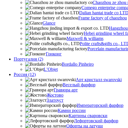
Chaozhou ze zhou 
Comego enterprise comp
Dalian hantai trade co LT
Frame factory of chaozhou
Glance
Hangzhou 
Hebei grindiing wheel f
Maxwell & williams
Polite crafts&gifts co., LT
Porcelain manufacturi
Гонконг
Португалия (2)
Bordallo Pinheiro
L’Objet
Россия (12)
Арт кристалл swarovski
Веселый фарфор
Гравюра арт
Жостово
Златоуст
Императорский фарфор
Камни россии
Картины сваровски
Лефортовский фарфор
Офорты на латуни