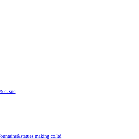
 & c. snc
ountains&statues making co.ltd