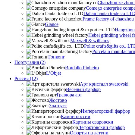
Chaozhou ze zhou 
Comego enterprise comp
Dalian hantai trade co LT
Frame factory of chaozhou
Glance
Hangzhou 
Hebei grindiing wheel f
Maxwell & williams
Polite crafts&gifts co., LT
Porcelain manufacturi
Гонконг
Португалия (2)
Bordallo Pinheiro
L’Objet
Россия (12)
Арт кристалл swarovski
Веселый фарфор
Гравюра арт
Жостово
Златоуст
Императорский фарфор
Камни россии
Картины сваровски
Лефортовский фарфор
Офорты на латуни