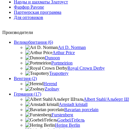
Нарды и шахматы Златоуст
Фарфор Pavone
Партнерская программа
Для оптовиков
Производители
Великобритания (6)
Ari D. Norman
Arthur Price
Dunoon
Portmeirion
Royal Crown Derby
Teapottery
Венгрия (2)
Herend
Zsolnay
Германия (17)
Albert Stahl/Альбеpт Ш
Arnstadt kristall
Bavarian porcelain
Furstenberg
Goebel/Гебель
Hering Berlin