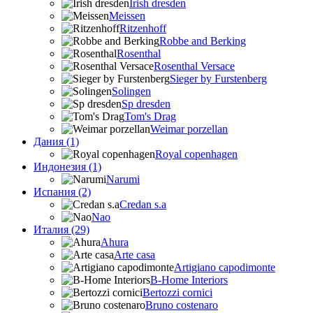
Irish dresden
Meissen
Ritzenhoff
Robbe and Berking
Rosenthal
Rosenthal Versace
Sieger by Furstenberg
Solingen
Sp dresden
Tom's Drag
Weimar porzellan
Дания (1)
Royal copenhagen
Индонезия (1)
Narumi
Испания (2)
Credan s.a
Nao
Италия (29)
Ahura
Arte casa
Artigiano capodimonte
B-Home Interiors
Bertozzi cornici
Bruno costenaro