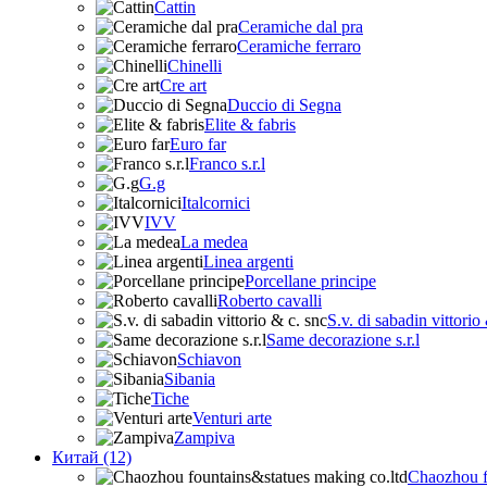
Cattin
Ceramiche dal pra
Ceramiche ferraro
Chinelli
Cre art
Duccio di Segna
Elite & fabris
Euro far
Franco s.r.l
G.g
Italcornici
IVV
La medea
Linea argenti
Porcellane principe
Roberto cavalli
S.v. di sabadin vittorio
Same decorazione s.r.l
Schiavon
Sibania
Tiche
Venturi arte
Zampiva
Китай (12)
Chaozhou f