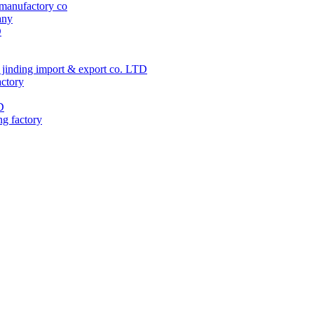
manufactory co
any
D
jinding import & export co. LTD
actory
D
ng factory