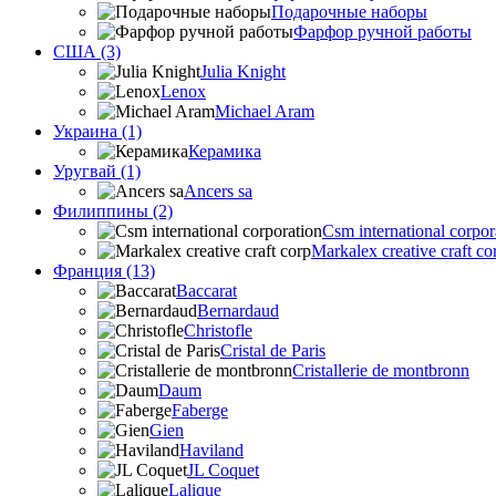
Подарочные наборы
Фарфор ручной работы
США (3)
Julia Knight
Lenox
Michael Aram
Украина (1)
Керамика
Уругвай (1)
Ancers sa
Филиппины (2)
Csm international corpor
Markalex creative craft co
Франция (13)
Baccarat
Bernardaud
Christofle
Cristal de Paris
Cristallerie de montbronn
Daum
Faberge
Gien
Haviland
JL Coquet
Lalique