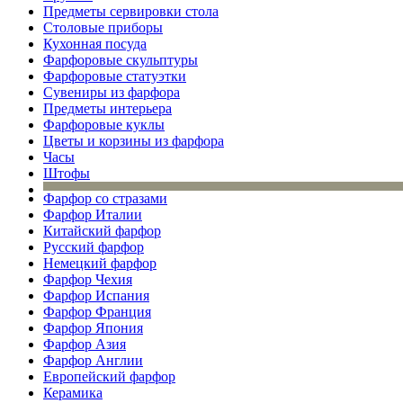
Предметы сервировки стола
Столовые приборы
Кухонная посуда
Фарфоровые скульптуры
Фарфоровые статуэтки
Сувениры из фарфора
Предметы интерьера
Фарфоровые куклы
Цветы и корзины из фарфора
Часы
Штофы
Фарфор со стразами
Фарфор Италии
Китайский фарфор
Русский фарфор
Немецкий фарфор
Фарфор Чехия
Фарфор Испания
Фарфор Франция
Фарфор Япония
Фарфор Азия
Фарфор Англии
Европейский фарфор
Керамика