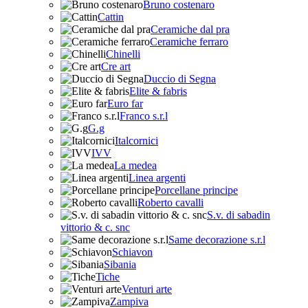
Bruno costenaro
Cattin
Ceramiche dal pra
Ceramiche ferraro
Chinelli
Cre art
Duccio di Segna
Elite & fabris
Euro far
Franco s.r.l
G.g
Italcornici
IVV
La medea
Linea argenti
Porcellane principe
Roberto cavalli
S.v. di sabadin
vittorio & c. snc
Same decorazione s.r.l
Schiavon
Sibania
Tiche
Venturi arte
Zampiva