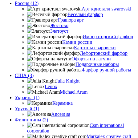
Россия (12)
Арт кристалл swarovski
Веселый фарфор
Гравюра арт
Жостово
Златоуст
Императорский фарфор
Камни россии
Картины сваровски
Лефортовский фарфор
Офорты на латуни
Подарочные наборы
Фарфор ручной работы
США (3)
Julia Knight
Lenox
Michael Aram
Украина (1)
Керамика
Уругвай (1)
Ancers sa
Филиппины (2)
Csm international
corporation
Markalex creative craft