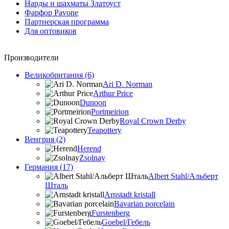
Нарды и шахматы Златоуст
Фарфор Pavone
Партнерская программа
Для оптовиков
Производители
Великобритания (6)
Ari D. Norman
Arthur Price
Dunoon
Portmeirion
Royal Crown Derby
Teapottery
Венгрия (2)
Herend
Zsolnay
Германия (17)
Albert Stahl/Альбеpт
Шталь
Arnstadt kristall
Bavarian porcelain
Furstenberg
Goebel/Гебель