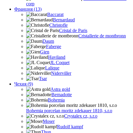
corp
Франция (13)
Baccarat
Bernardaud
Christofle
Cristal de Paris
Cristallerie de montbronn
Daum
Faberge
Gien
Haviland
JL Coquet
Lalique
Niderviller
Tsar
Чехия (9)
Astra gold
Bernadotte
Bohemia
Bohemia porcelan moritz zdekauer 1810, s.r.o
Crystalex cz, s.r.o
Moser
Rudolf kampf
Thun