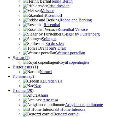
Hering Berlin
Irish dresden
Meissen
Ritzenhoff
Robbe and Berking
Rosenthal
Rosenthal Versace
Sieger by Furstenberg
Solingen
Sp dresden
Tom's Drag
Weimar porzellan
Дания (1)
Royal copenhagen
Индонезия (1)
Narumi
Испания (2)
Credan s.a
Nao
Италия (29)
Ahura
Arte casa
Artigiano capodimonte
B-Home Interiors
Bertozzi cornici