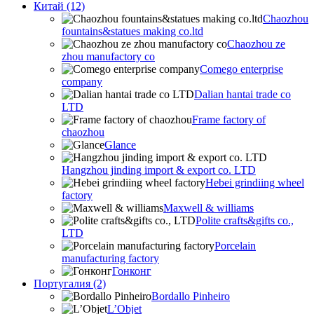
Китай (12)
Chaozhou
fountains&statues making co.ltd
Chaozhou ze
zhou manufactory co
Comego enterprise
company
Dalian hantai trade co
LTD
Frame factory of
chaozhou
Glance
Hangzhou jinding import & export co. LTD
Hebei grindiing wheel
factory
Maxwell & williams
Polite crafts&gifts co.,
LTD
Porcelain
manufacturing factory
Гонконг
Португалия (2)
Bordallo Pinheiro
L’Objet