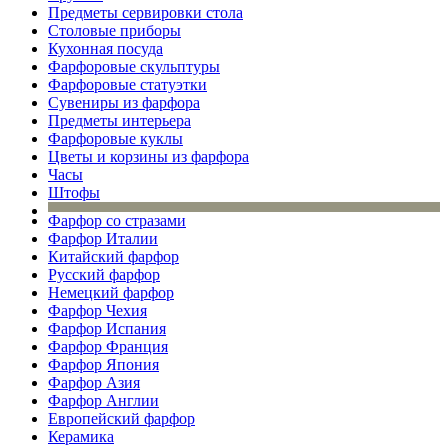
Предметы сервировки стола
Столовые приборы
Кухонная посуда
Фарфоровые скульптуры
Фарфоровые статуэтки
Сувениры из фарфора
Предметы интерьера
Фарфоровые куклы
Цветы и корзины из фарфора
Часы
Штофы
Фарфор со стразами
Фарфор Италии
Китайский фарфор
Русский фарфор
Немецкий фарфор
Фарфор Чехия
Фарфор Испания
Фарфор Франция
Фарфор Япония
Фарфор Азия
Фарфор Англии
Европейский фарфор
Керамика