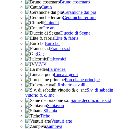
Bruno costenaro
Cattin
Ceramiche dal pra
Ceramiche ferraro
Chinelli
Cre art
Duccio di Segna
Elite & fabris
Euro far
Franco s.r.l
G.g
Italcornici
IVV
La medea
Linea argenti
Porcellane principe
Roberto cavalli
S.v. di sabadin
vittorio & c. snc
Same decorazione s.r.l
Schiavon
Sibania
Tiche
Venturi arte
Zampiva