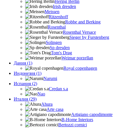
Hering Berlin
Irish dresden
Meissen
Ritzenhoff
Robbe and Berking
Rosenthal
Rosenthal Versace
Sieger by Furstenberg
Solingen
Sp dresden
Tom's Drag
Weimar porzellan
Дания (1)
Royal copenhagen
Индонезия (1)
Narumi
Испания (2)
Credan s.a
Nao
Италия (29)
Ahura
Arte casa
Artigiano capodimonte
B-Home Interiors
Bertozzi cornici