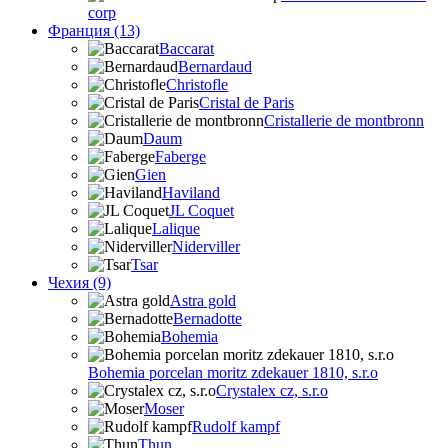
corp
Франция (13)
Baccarat
Bernardaud
Christofle
Cristal de Paris
Cristallerie de montbronn
Daum
Faberge
Gien
Haviland
JL Coquet
Lalique
Niderviller
Tsar
Чехия (9)
Astra gold
Bernadotte
Bohemia
Bohemia porcelan moritz zdekauer 1810, s.r.o
Crystalex cz, s.r.o
Moser
Rudolf kampf
Thun