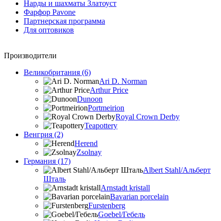
Нарды и шахматы Златоуст
Фарфор Pavone
Партнерская программа
Для оптовиков
Производители
Великобритания (6)
Ari D. Norman
Arthur Price
Dunoon
Portmeirion
Royal Crown Derby
Teapottery
Венгрия (2)
Herend
Zsolnay
Германия (17)
Albert Stahl/Альбеpт
Шталь
Arnstadt kristall
Bavarian porcelain
Furstenberg
Goebel/Гебель