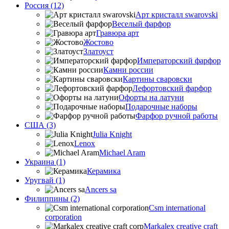
Россия (12)
Арт кристалл swarovski
Веселый фарфор
Гравюра арт
Жостово
Златоуст
Императорский фарфор
Камни россии
Картины сваровски
Лефортовский фарфор
Офорты на латуни
Подарочные наборы
Фарфор ручной работы
США (3)
Julia Knight
Lenox
Michael Aram
Украина (1)
Керамика
Уругвай (1)
Ancers sa
Филиппины (2)
Csm international
corporation
Markalex creative craft