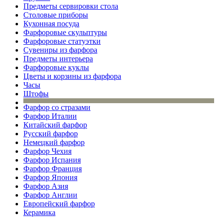
Предметы сервировки стола
Столовые приборы
Кухонная посуда
Фарфоровые скульптуры
Фарфоровые статуэтки
Сувениры из фарфора
Предметы интерьера
Фарфоровые куклы
Цветы и корзины из фарфора
Часы
Штофы
Фарфор со стразами
Фарфор Италии
Китайский фарфор
Русский фарфор
Немецкий фарфор
Фарфор Чехия
Фарфор Испания
Фарфор Франция
Фарфор Япония
Фарфор Азия
Фарфор Англии
Европейский фарфор
Керамика