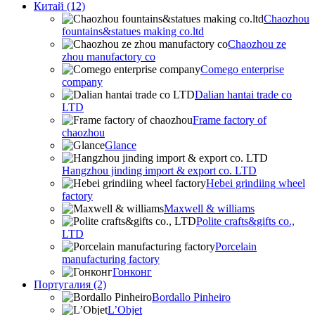
Китай (12)
Chaozhou
fountains&statues making co.ltd
Chaozhou ze
zhou manufactory co
Comego enterprise
company
Dalian hantai trade co
LTD
Frame factory of
chaozhou
Glance
Hangzhou jinding import & export co. LTD
Hebei grindiing wheel
factory
Maxwell & williams
Polite crafts&gifts co.,
LTD
Porcelain
manufacturing factory
Гонконг
Португалия (2)
Bordallo Pinheiro
L’Objet