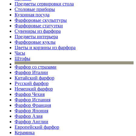
Предметы сервировки стола
Столовые приборы
Кухонная посуда
Фарфоровые скульптуры
Фарфоровые статуэтки
Сувениры из фарфора
Предметы интерьера
Фарфоровые куклы
Цветы и корзины из фарфора
Часы
Штофы
Фарфор со стразами
Фарфор Италии
Китайский фарфор
Русский фарфор
Немецкий фарфор
Фарфор Чехия
Фарфор Испания
Фарфор Франция
Фарфор Япония
Фарфор Азия
Фарфор Англии
Европейский фарфор
Керамика