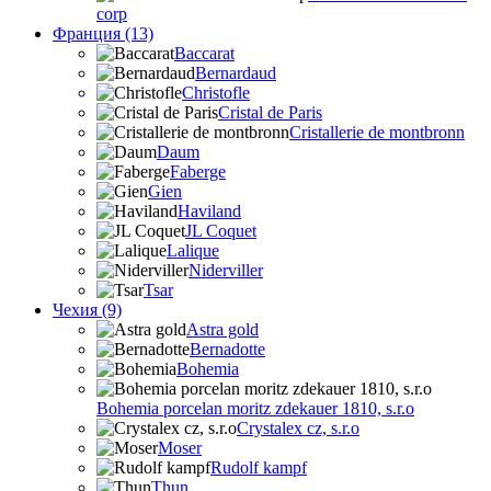
corp
Франция (13)
Baccarat
Bernardaud
Christofle
Cristal de Paris
Cristallerie de montbronn
Daum
Faberge
Gien
Haviland
JL Coquet
Lalique
Niderviller
Tsar
Чехия (9)
Astra gold
Bernadotte
Bohemia
Bohemia porcelan moritz zdekauer 1810, s.r.o
Crystalex cz, s.r.o
Moser
Rudolf kampf
Thun