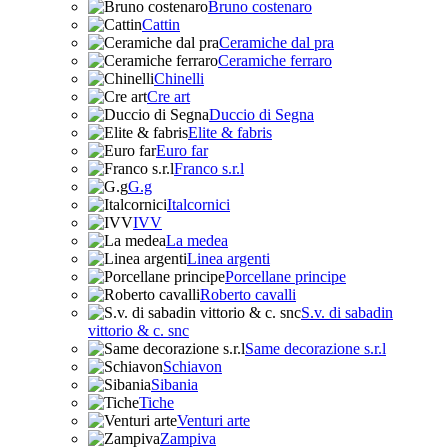
Bruno costenaro
Cattin
Ceramiche dal pra
Ceramiche ferraro
Chinelli
Cre art
Duccio di Segna
Elite & fabris
Euro far
Franco s.r.l
G.g
Italcornici
IVV
La medea
Linea argenti
Porcellane principe
Roberto cavalli
S.v. di sabadin
vittorio & c. snc
Same decorazione s.r.l
Schiavon
Sibania
Tiche
Venturi arte
Zampiva