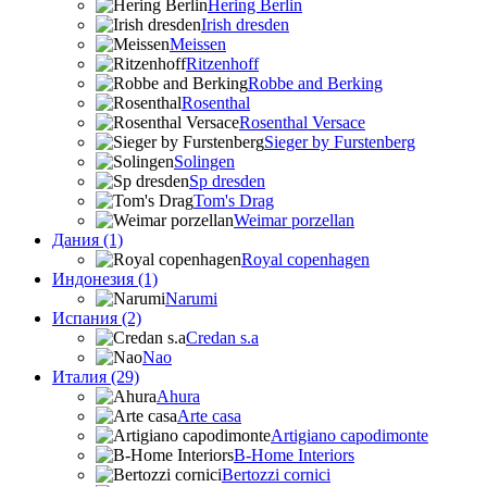
Hering Berlin
Irish dresden
Meissen
Ritzenhoff
Robbe and Berking
Rosenthal
Rosenthal Versace
Sieger by Furstenberg
Solingen
Sp dresden
Tom's Drag
Weimar porzellan
Дания (1)
Royal copenhagen
Индонезия (1)
Narumi
Испания (2)
Credan s.a
Nao
Италия (29)
Ahura
Arte casa
Artigiano capodimonte
B-Home Interiors
Bertozzi cornici