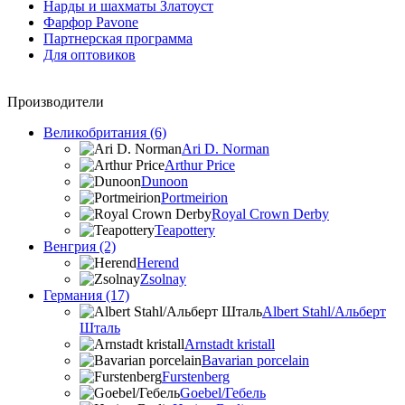
Нарды и шахматы Златоуст
Фарфор Pavone
Партнерская программа
Для оптовиков
Производители
Великобритания (6)
Ari D. Norman
Arthur Price
Dunoon
Portmeirion
Royal Crown Derby
Teapottery
Венгрия (2)
Herend
Zsolnay
Германия (17)
Albert Stahl/Альбеpт
Шталь
Arnstadt kristall
Bavarian porcelain
Furstenberg
Goebel/Гебель