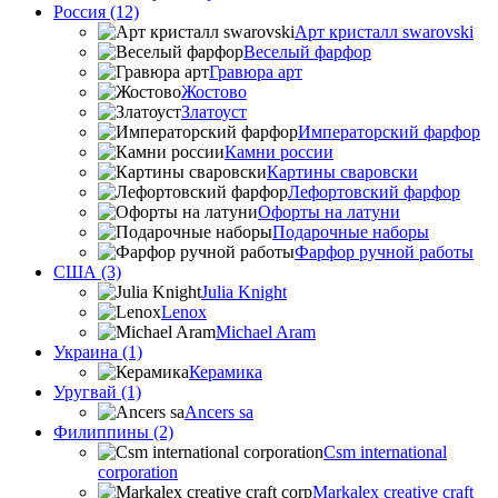
Россия (12)
Арт кристалл swarovski
Веселый фарфор
Гравюра арт
Жостово
Златоуст
Императорский фарфор
Камни россии
Картины сваровски
Лефортовский фарфор
Офорты на латуни
Подарочные наборы
Фарфор ручной работы
США (3)
Julia Knight
Lenox
Michael Aram
Украина (1)
Керамика
Уругвай (1)
Ancers sa
Филиппины (2)
Csm international
corporation
Markalex creative craft