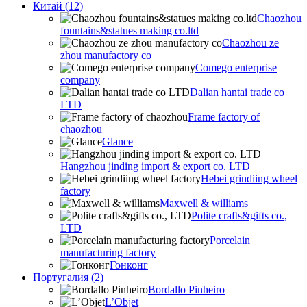
Китай (12)
Chaozhou
fountains&statues making co.ltd
Chaozhou ze
zhou manufactory co
Comego enterprise
company
Dalian hantai trade co
LTD
Frame factory of
chaozhou
Glance
Hangzhou jinding import & export co. LTD
Hebei grindiing wheel
factory
Maxwell & williams
Polite crafts&gifts co.,
LTD
Porcelain
manufacturing factory
Гонконг
Португалия (2)
Bordallo Pinheiro
L’Objet