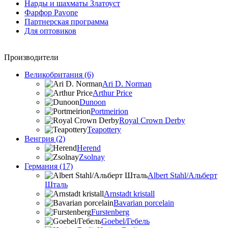
Нарды и шахматы Златоуст
Фарфор Pavone
Партнерская программа
Для оптовиков
Производители
Великобритания (6)
Ari D. Norman
Arthur Price
Dunoon
Portmeirion
Royal Crown Derby
Teapottery
Венгрия (2)
Herend
Zsolnay
Германия (17)
Albert Stahl/Альбеpт
Шталь
Arnstadt kristall
Bavarian porcelain
Furstenberg
Goebel/Гебель