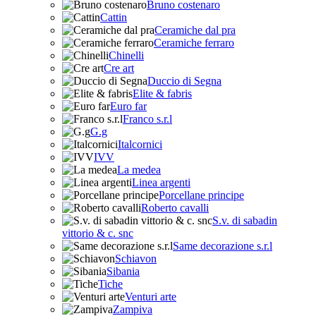
Bruno costenaro
Cattin
Ceramiche dal pra
Ceramiche ferraro
Chinelli
Cre art
Duccio di Segna
Elite & fabris
Euro far
Franco s.r.l
G.g
Italcornici
IVV
La medea
Linea argenti
Porcellane principe
Roberto cavalli
S.v. di sabadin
vittorio & c. snc
Same decorazione s.r.l
Schiavon
Sibania
Tiche
Venturi arte
Zampiva