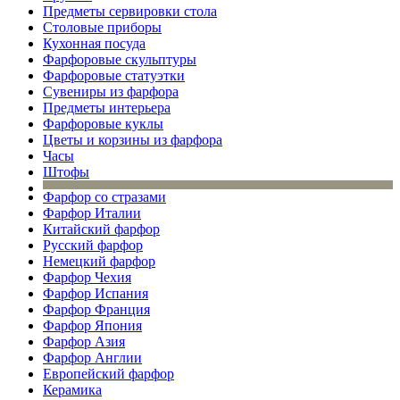
Предметы сервировки стола
Столовые приборы
Кухонная посуда
Фарфоровые скульптуры
Фарфоровые статуэтки
Сувениры из фарфора
Предметы интерьера
Фарфоровые куклы
Цветы и корзины из фарфора
Часы
Штофы
Фарфор со стразами
Фарфор Италии
Китайский фарфор
Русский фарфор
Немецкий фарфор
Фарфор Чехия
Фарфор Испания
Фарфор Франция
Фарфор Япония
Фарфор Азия
Фарфор Англии
Европейский фарфор
Керамика