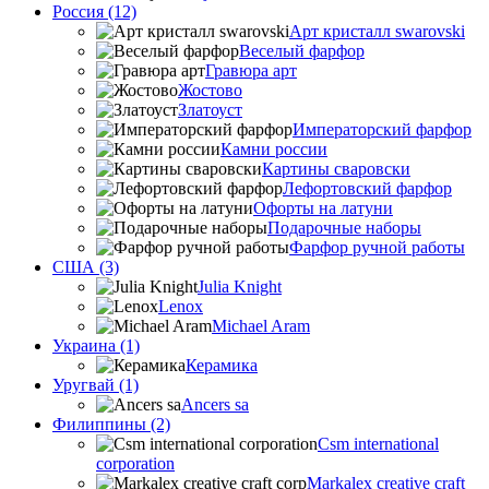
Россия (12)
Арт кристалл swarovski
Веселый фарфор
Гравюра арт
Жостово
Златоуст
Императорский фарфор
Камни россии
Картины сваровски
Лефортовский фарфор
Офорты на латуни
Подарочные наборы
Фарфор ручной работы
США (3)
Julia Knight
Lenox
Michael Aram
Украина (1)
Керамика
Уругвай (1)
Ancers sa
Филиппины (2)
Csm international
corporation
Markalex creative craft