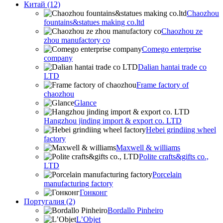
Китай (12)
Chaozhou
fountains&statues making co.ltd
Chaozhou ze
zhou manufactory co
Comego enterprise
company
Dalian hantai trade co
LTD
Frame factory of
chaozhou
Glance
Hangzhou jinding import & export co. LTD
Hebei grindiing wheel
factory
Maxwell & williams
Polite crafts&gifts co.,
LTD
Porcelain
manufacturing factory
Гонконг
Португалия (2)
Bordallo Pinheiro
L’Objet