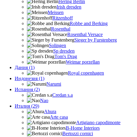
Hering Berlin
Irish dresden
Meissen
Ritzenhoff
Robbe and Berking
Rosenthal
Rosenthal Versace
Sieger by Furstenberg
Solingen
Sp dresden
Tom's Drag
Weimar porzellan
Дания (1)
Royal copenhagen
Индонезия (1)
Narumi
Испания (2)
Credan s.a
Nao
Италия (29)
Ahura
Arte casa
Artigiano capodimonte
B-Home Interiors
Bertozzi cornici