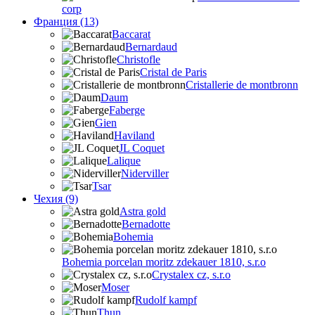
corp
Франция (13)
Baccarat
Bernardaud
Christofle
Cristal de Paris
Cristallerie de montbronn
Daum
Faberge
Gien
Haviland
JL Coquet
Lalique
Niderviller
Tsar
Чехия (9)
Astra gold
Bernadotte
Bohemia
Bohemia porcelan moritz zdekauer 1810, s.r.o
Crystalex cz, s.r.o
Moser
Rudolf kampf
Thun