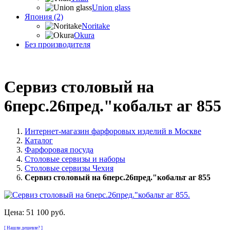
Union glass
Япония (2)
Noritake
Okura
Без производителя
Сервиз столовый на
6перс.26пред."кобальт аг 855
Интернет-магазин фарфоровых изделий в Москве
Каталог
Фарфоровая посуда
Столовые сервизы и наборы
Столовые сервизы Чехия
Сервиз столовый на 6перс.26пред."кобальт аг 855
Цена:
51 100 руб.
[ Нашли дешевле? ]