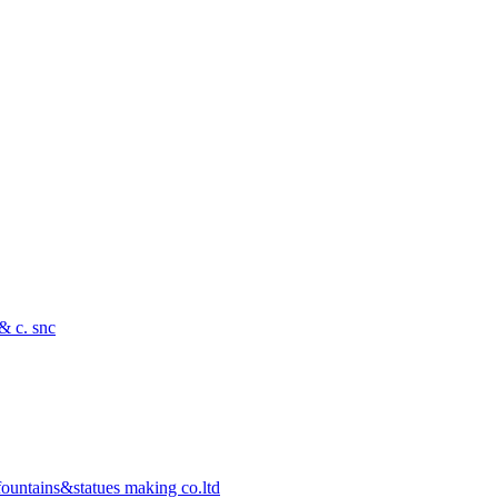
 & c. snc
ountains&statues making co.ltd