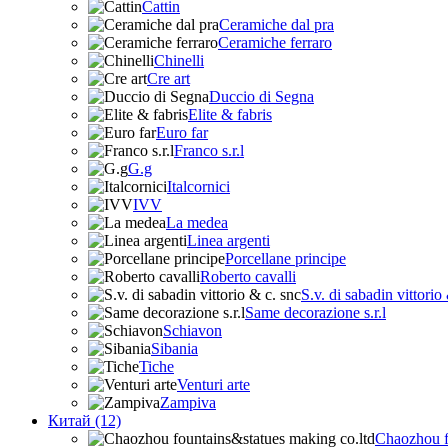
Cattin
Ceramiche dal pra
Ceramiche ferraro
Chinelli
Cre art
Duccio di Segna
Elite & fabris
Euro far
Franco s.r.l
G.g
Italcornici
IVV
La medea
Linea argenti
Porcellane principe
Roberto cavalli
S.v. di sabadin vittorio
Same decorazione s.r.l
Schiavon
Sibania
Tiche
Venturi arte
Zampiva
Китай (12)
Chaozhou f