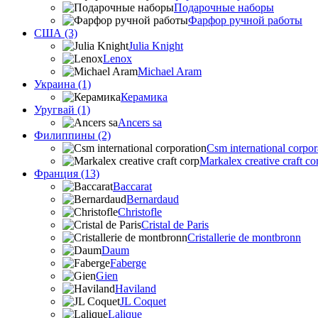
Подарочные наборы
Фарфор ручной работы
США (3)
Julia Knight
Lenox
Michael Aram
Украина (1)
Керамика
Уругвай (1)
Ancers sa
Филиппины (2)
Csm international corpor
Markalex creative craft co
Франция (13)
Baccarat
Bernardaud
Christofle
Cristal de Paris
Cristallerie de montbronn
Daum
Faberge
Gien
Haviland
JL Coquet
Lalique