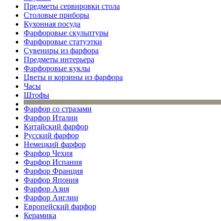
Предметы сервировки стола
Столовые приборы
Кухонная посуда
Фарфоровые скульптуры
Фарфоровые статуэтки
Сувениры из фарфора
Предметы интерьера
Фарфоровые куклы
Цветы и корзины из фарфора
Часы
Штофы
Фарфор со стразами
Фарфор Италии
Китайский фарфор
Русский фарфор
Немецкий фарфор
Фарфор Чехия
Фарфор Испания
Фарфор Франция
Фарфор Япония
Фарфор Азия
Фарфор Англии
Европейский фарфор
Керамика