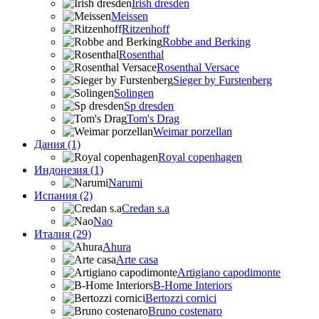
Irish dresden
Meissen
Ritzenhoff
Robbe and Berking
Rosenthal
Rosenthal Versace
Sieger by Furstenberg
Solingen
Sp dresden
Tom's Drag
Weimar porzellan
Дания (1)
Royal copenhagen
Индонезия (1)
Narumi
Испания (2)
Credan s.a
Nao
Италия (29)
Ahura
Arte casa
Artigiano capodimonte
B-Home Interiors
Bertozzi cornici
Bruno costenaro