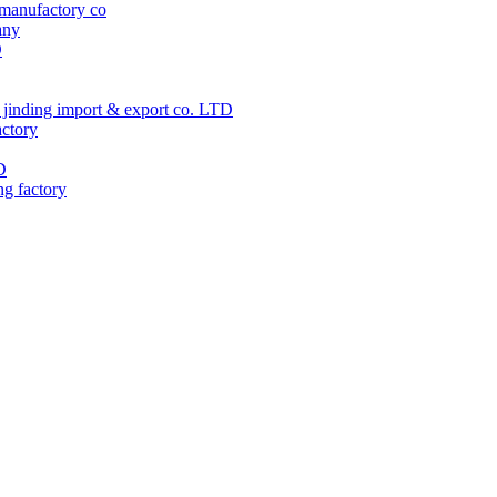
manufactory co
any
D
jinding import & export co. LTD
actory
D
ng factory