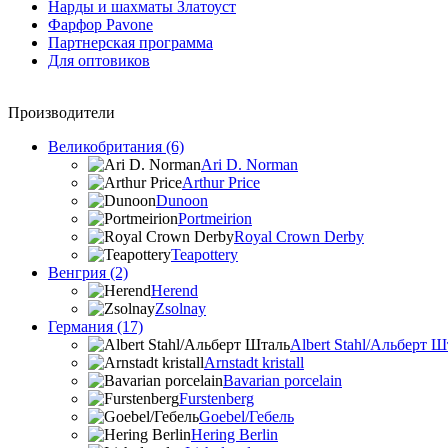
Нарды и шахматы Златоуст
Фарфор Pavone
Партнерская программа
Для оптовиков
Производители
Великобритания (6)
Ari D. Norman
Arthur Price
Dunoon
Portmeirion
Royal Crown Derby
Teapottery
Венгрия (2)
Herend
Zsolnay
Германия (17)
Albert Stahl/Альбеpт Ш
Arnstadt kristall
Bavarian porcelain
Furstenberg
Goebel/Гебель
Hering Berlin