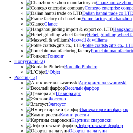
Chaozhou ze zhou 
Comego enterprise comp
Dalian hantai trade co LT
Frame factory of chaozhou
Glance
Hangzhou 
Hebei grindiing wheel f
Maxwell & williams
Polite crafts&gifts co., LT
Porcelain manufacturi
Гонконг
Португалия (2)
Bordallo Pinheiro
L’Objet
Россия (12)
Арт кристалл swarovski
Веселый фарфор
Гравюра арт
Жостово
Златоуст
Императорский фарфор
Камни россии
Картины сваровски
Лефортовский фарфор
Офорты на латуни