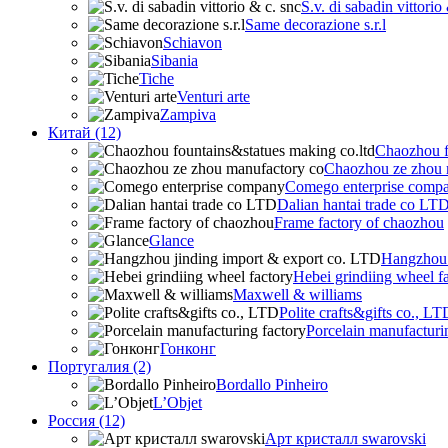
S.v. di sabadin vittorio
Same decorazione s.r.l
Schiavon
Sibania
Tiche
Venturi arte
Zampiva
Китай (12)
Chaozhou f
Chaozhou ze zhou 
Comego enterprise comp
Dalian hantai trade co LT
Frame factory of chaozhou
Glance
Hangzhou 
Hebei grindiing wheel f
Maxwell & williams
Polite crafts&gifts co., LT
Porcelain manufacturi
Гонконг
Португалия (2)
Bordallo Pinheiro
L’Objet
Россия (12)
Арт кристалл swarovski