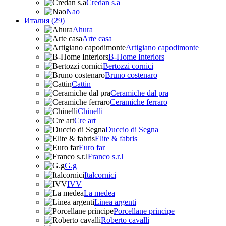
Credan s.a
Nao
Италия (29)
Ahura
Arte casa
Artigiano capodimonte
B-Home Interiors
Bertozzi cornici
Bruno costenaro
Cattin
Ceramiche dal pra
Ceramiche ferraro
Chinelli
Cre art
Duccio di Segna
Elite & fabris
Euro far
Franco s.r.l
G.g
Italcornici
IVV
La medea
Linea argenti
Porcellane principe
Roberto cavalli