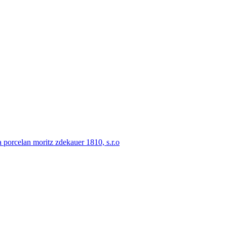
porcelan moritz zdekauer 1810, s.r.o