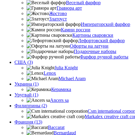
Веселый фарфор
Гравюра арт
Жостово
Златоуст
Императорский фарфор
Камни россии
Картины сваровски
Лефортовский фарфор
Офорты на латуни
Подарочные наборы
Фарфор ручной работы
США (3)
Julia Knight
Lenox
Michael Aram
Украина (1)
Керамика
Уругвай (1)
Ancers sa
Филиппины (2)
Csm international corpor
Markalex creative craft co
Франция (13)
Baccarat
Bernardaud