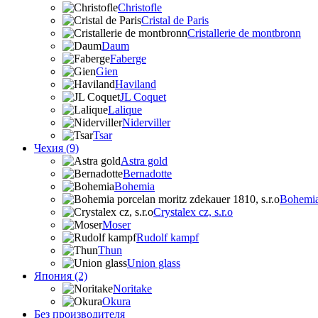
Christofle
Cristal de Paris
Cristallerie de montbronn
Daum
Faberge
Gien
Haviland
JL Coquet
Lalique
Niderviller
Tsar
Чехия (9)
Astra gold
Bernadotte
Bohemia
Bohemia 
Crystalex cz, s.r.o
Moser
Rudolf kampf
Thun
Union glass
Япония (2)
Noritake
Okura
Без производителя