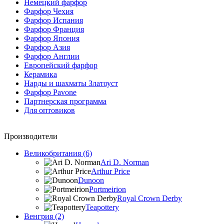
Немецкий фарфор
Фарфор Чехия
Фарфор Испания
Фарфор Франция
Фарфор Япония
Фарфор Азия
Фарфор Англии
Европейский фарфор
Керамика
Нарды и шахматы Златоуст
Фарфор Pavone
Партнерская программа
Для оптовиков
Производители
Великобритания (6)
Ari D. Norman
Arthur Price
Dunoon
Portmeirion
Royal Crown Derby
Teapottery
Венгрия (2)