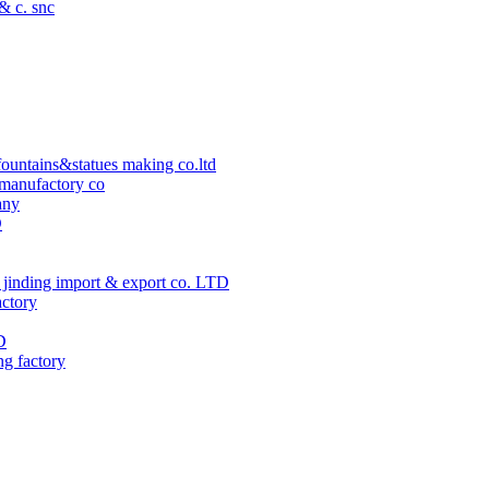
 & c. snc
ountains&statues making co.ltd
manufactory co
any
D
jinding import & export co. LTD
actory
D
ng factory