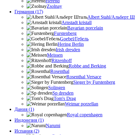
Herend
Zsolnay
Германия (17)
Albert Stahl/Альбеpт Ш
Arnstadt kristall
Bavarian porcelain
Furstenberg
Goebel/Гебель
Hering Berlin
Irish dresden
Meissen
Ritzenhoff
Robbe and Berking
Rosenthal
Rosenthal Versace
Sieger by Furstenberg
Solingen
Sp dresden
Tom's Drag
Weimar porzellan
Дания (1)
Royal copenhagen
Индонезия (1)
Narumi
Испания (2)