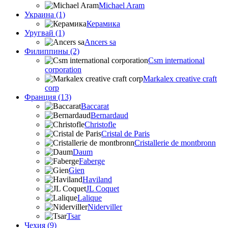
Michael Aram
Украина (1)
Керамика
Уругвай (1)
Ancers sa
Филиппины (2)
Csm international
corporation
Markalex creative craft
corp
Франция (13)
Baccarat
Bernardaud
Christofle
Cristal de Paris
Cristallerie de montbronn
Daum
Faberge
Gien
Haviland
JL Coquet
Lalique
Niderviller
Tsar
Чехия (9)