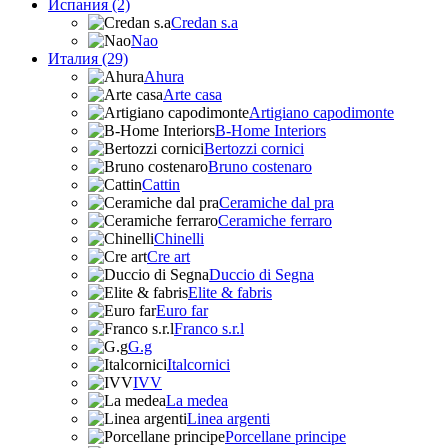
Испания (2)
Credan s.a
Nao
Италия (29)
Ahura
Arte casa
Artigiano capodimonte
B-Home Interiors
Bertozzi cornici
Bruno costenaro
Cattin
Ceramiche dal pra
Ceramiche ferraro
Chinelli
Cre art
Duccio di Segna
Elite & fabris
Euro far
Franco s.r.l
G.g
Italcornici
IVV
La medea
Linea argenti
Porcellane principe