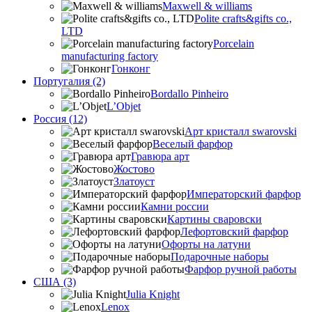
Maxwell & williams
Polite crafts&gifts co.,
LTD
Porcelain
manufacturing factory
Гонконг
Португалия (2)
Bordallo Pinheiro
L’Objet
Россия (12)
Арт кристалл swarovski
Веселый фарфор
Гравюра арт
Жостово
Златоуст
Императорский фарфор
Камни россии
Картины сваровски
Лефортовский фарфор
Офорты на латуни
Подарочные наборы
Фарфор ручной работы
США (3)
Julia Knight
Lenox