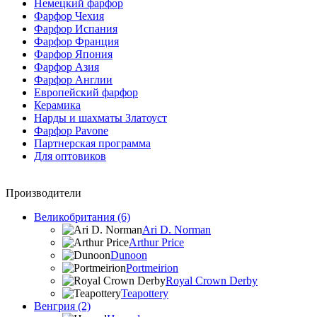
Немецкий фарфор
Фарфор Чехия
Фарфор Испания
Фарфор Франция
Фарфор Япония
Фарфор Азия
Фарфор Англии
Европейский фарфор
Керамика
Нарды и шахматы Златоуст
Фарфор Pavone
Партнерская программа
Для оптовиков
Производители
Великобритания (6)
Ari D. Norman
Arthur Price
Dunoon
Portmeirion
Royal Crown Derby
Teapottery
Венгрия (2)