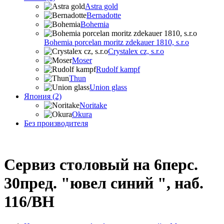
Astra gold
Bernadotte
Bohemia
Bohemia porcelan moritz zdekauer 1810, s.r.o
Crystalex cz, s.r.o
Moser
Rudolf kampf
Thun
Union glass
Япония (2)
Noritake
Okura
Без производителя
Сервиз столовый на 6перс.
30пред. "ювел синий ", наб.
116/BH