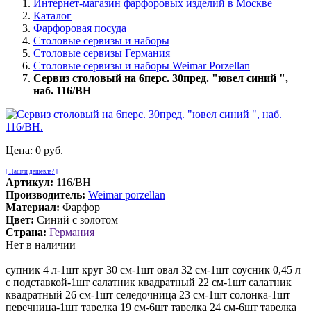
Интернет-магазин фарфоровых изделий в Москве
Каталог
Фарфоровая посуда
Столовые сервизы и наборы
Столовые сервизы Германия
Столовые сервизы и наборы Weimar Porzellan
Сервиз столовый на 6перс. 30пред. "ювел синий ",
наб. 116/BH
Цена:
0 руб.
[ Нашли дешевле? ]
Артикул:
116/BH
Производитель:
Weimar porzellan
Материал:
Фарфор
Цвет:
Синий с золотом
Страна:
Германия
Нет в наличии
супник 4 л-1шт круг 30 см-1шт овал 32 см-1шт соусник 0,45 л
с подставкой-1шт салатник квадратный 22 см-1шт салатник
квадратный 26 см-1шт селедочница 23 см-1шт солонка-1шт
перечница-1шт тарелка 19 см-6шт тарелка 24 см-6шт тарелка