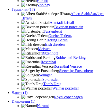
Herend
Zsolnay
Германия (17)
Albert Stahl/Альбеpт
Шталь
Arnstadt kristall
Bavarian porcelain
Furstenberg
Goebel/Гебель
Hering Berlin
Irish dresden
Meissen
Ritzenhoff
Robbe and Berking
Rosenthal
Rosenthal Versace
Sieger by Furstenberg
Solingen
Sp dresden
Tom's Drag
Weimar porzellan
Дания (1)
Royal copenhagen
Индонезия (1)
Narumi