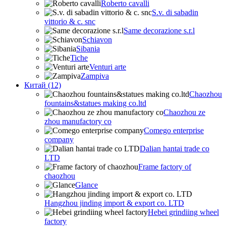
Roberto cavalli
S.v. di sabadin
vittorio & c. snc
Same decorazione s.r.l
Schiavon
Sibania
Tiche
Venturi arte
Zampiva
Китай (12)
Chaozhou
fountains&statues making co.ltd
Chaozhou ze
zhou manufactory co
Comego enterprise
company
Dalian hantai trade co
LTD
Frame factory of
chaozhou
Glance
Hangzhou jinding import & export co. LTD
Hebei grindiing wheel
factory