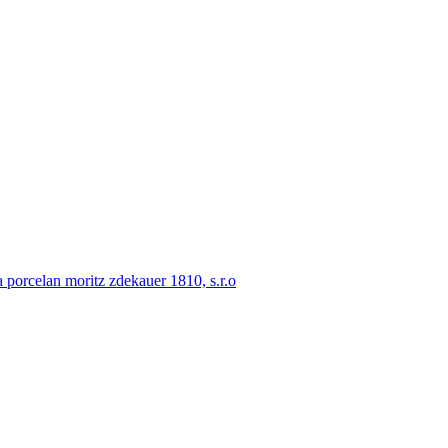
porcelan moritz zdekauer 1810, s.r.o