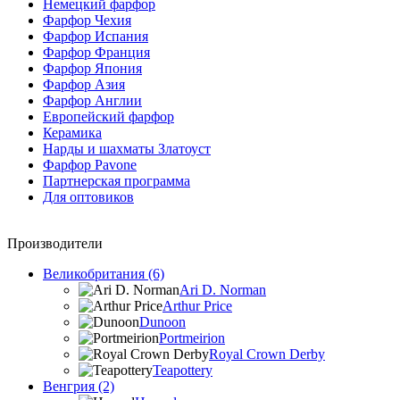
Немецкий фарфор
Фарфор Чехия
Фарфор Испания
Фарфор Франция
Фарфор Япония
Фарфор Азия
Фарфор Англии
Европейский фарфор
Керамика
Нарды и шахматы Златоуст
Фарфор Pavone
Партнерская программа
Для оптовиков
Производители
Великобритания (6)
Ari D. Norman
Arthur Price
Dunoon
Portmeirion
Royal Crown Derby
Teapottery
Венгрия (2)