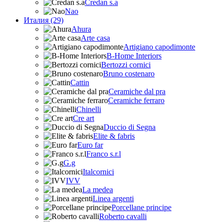
Credan s.a
Nao
Италия (29)
Ahura
Arte casa
Artigiano capodimonte
B-Home Interiors
Bertozzi cornici
Bruno costenaro
Cattin
Ceramiche dal pra
Ceramiche ferraro
Chinelli
Cre art
Duccio di Segna
Elite & fabris
Euro far
Franco s.r.l
G.g
Italcornici
IVV
La medea
Linea argenti
Porcellane principe
Roberto cavalli