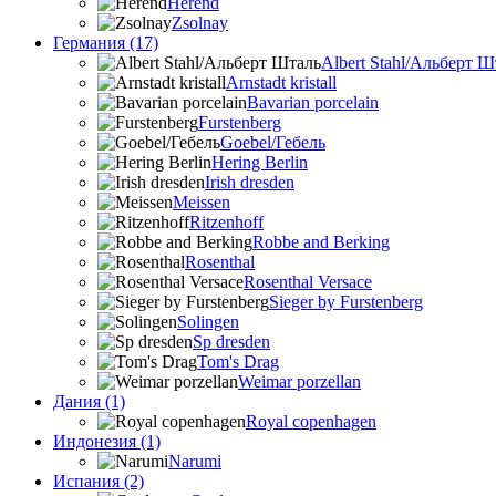
Herend
Zsolnay
Германия (17)
Albert Stahl/Альбеpт Ш
Arnstadt kristall
Bavarian porcelain
Furstenberg
Goebel/Гебель
Hering Berlin
Irish dresden
Meissen
Ritzenhoff
Robbe and Berking
Rosenthal
Rosenthal Versace
Sieger by Furstenberg
Solingen
Sp dresden
Tom's Drag
Weimar porzellan
Дания (1)
Royal copenhagen
Индонезия (1)
Narumi
Испания (2)