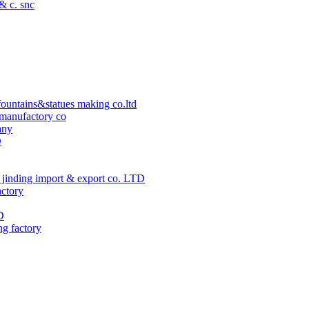
 & c. snc
ountains&statues making co.ltd
manufactory co
any
D
jinding import & export co. LTD
actory
D
ng factory