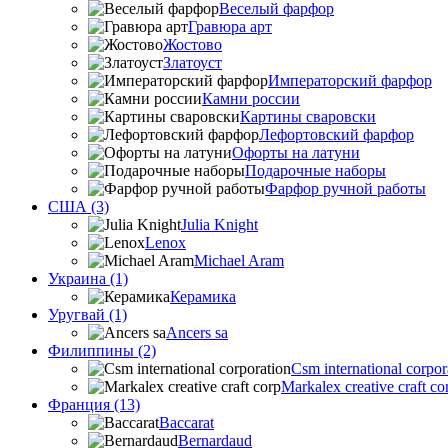
Веселый фарфор
Гравюра арт
Жостово
Златоуст
Императорский фарфор
Камни россии
Картины сваровски
Лефортовский фарфор
Офорты на латуни
Подарочные наборы
Фарфор ручной работы
США (3)
Julia Knight
Lenox
Michael Aram
Украина (1)
Керамика
Уругвай (1)
Ancers sa
Филиппины (2)
Csm international corpor
Markalex creative craft co
Франция (13)
Baccarat
Bernardaud