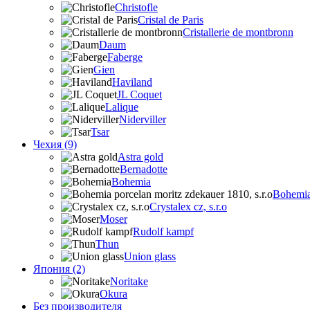
Christofle
Cristal de Paris
Cristallerie de montbronn
Daum
Faberge
Gien
Haviland
JL Coquet
Lalique
Niderviller
Tsar
Чехия (9)
Astra gold
Bernadotte
Bohemia
Bohemia 
Crystalex cz, s.r.o
Moser
Rudolf kampf
Thun
Union glass
Япония (2)
Noritake
Okura
Без производителя