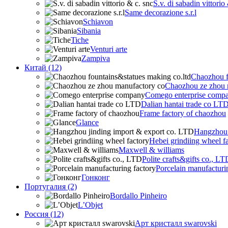
S.v. di sabadin vittorio
Same decorazione s.r.l
Schiavon
Sibania
Tiche
Venturi arte
Zampiva
Китай (12)
Chaozhou f
Chaozhou ze zhou 
Comego enterprise comp
Dalian hantai trade co LT
Frame factory of chaozhou
Glance
Hangzhou 
Hebei grindiing wheel f
Maxwell & williams
Polite crafts&gifts co., LT
Porcelain manufacturi
Гонконг
Португалия (2)
Bordallo Pinheiro
L’Objet
Россия (12)
Арт кристалл swarovski