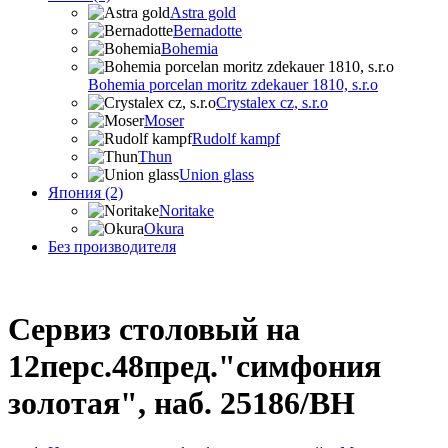
Astra gold
Bernadotte
Bohemia
Bohemia porcelan moritz zdekauer 1810, s.r.o
Crystalex cz, s.r.o
Moser
Rudolf kampf
Thun
Union glass
Япония (2)
Noritake
Okura
Без производителя
Сервиз столовый на
12перс.48пред."симфония
золотая", наб. 25186/BH