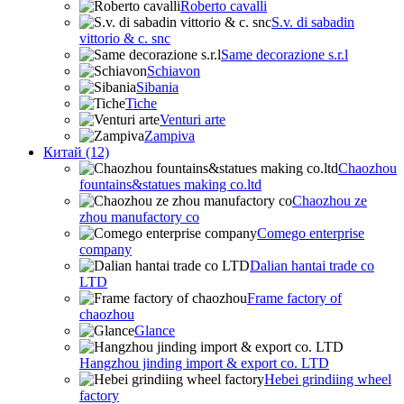
Roberto cavalli
S.v. di sabadin
vittorio & c. snc
Same decorazione s.r.l
Schiavon
Sibania
Tiche
Venturi arte
Zampiva
Китай (12)
Chaozhou
fountains&statues making co.ltd
Chaozhou ze
zhou manufactory co
Comego enterprise
company
Dalian hantai trade co
LTD
Frame factory of
chaozhou
Glance
Hangzhou jinding import & export co. LTD
Hebei grindiing wheel
factory