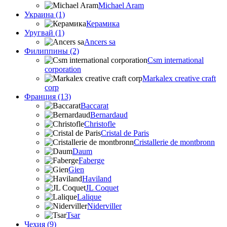
Michael Aram
Украина (1)
Керамика
Уругвай (1)
Ancers sa
Филиппины (2)
Csm international
corporation
Markalex creative craft
corp
Франция (13)
Baccarat
Bernardaud
Christofle
Cristal de Paris
Cristallerie de montbronn
Daum
Faberge
Gien
Haviland
JL Coquet
Lalique
Niderviller
Tsar
Чехия (9)