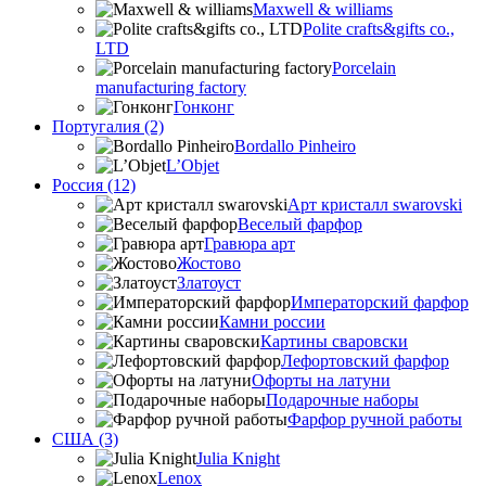
Maxwell & williams
Polite crafts&gifts co.,
LTD
Porcelain
manufacturing factory
Гонконг
Португалия (2)
Bordallo Pinheiro
L’Objet
Россия (12)
Арт кристалл swarovski
Веселый фарфор
Гравюра арт
Жостово
Златоуст
Императорский фарфор
Камни россии
Картины сваровски
Лефортовский фарфор
Офорты на латуни
Подарочные наборы
Фарфор ручной работы
США (3)
Julia Knight
Lenox