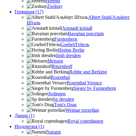
Herend
Zsolnay
Германия (17)
Albert Stahl/Альбеpт
Шталь
Arnstadt kristall
Bavarian porcelain
Furstenberg
Goebel/Гебель
Hering Berlin
Irish dresden
Meissen
Ritzenhoff
Robbe and Berking
Rosenthal
Rosenthal Versace
Sieger by Furstenberg
Solingen
Sp dresden
Tom's Drag
Weimar porzellan
Дания (1)
Royal copenhagen
Индонезия (1)
Narumi