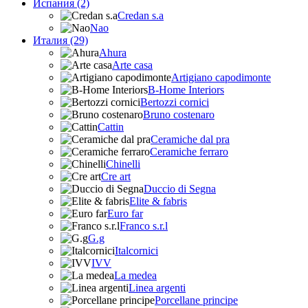
Испания (2)
Credan s.a
Nao
Италия (29)
Ahura
Arte casa
Artigiano capodimonte
B-Home Interiors
Bertozzi cornici
Bruno costenaro
Cattin
Ceramiche dal pra
Ceramiche ferraro
Chinelli
Cre art
Duccio di Segna
Elite & fabris
Euro far
Franco s.r.l
G.g
Italcornici
IVV
La medea
Linea argenti
Porcellane principe