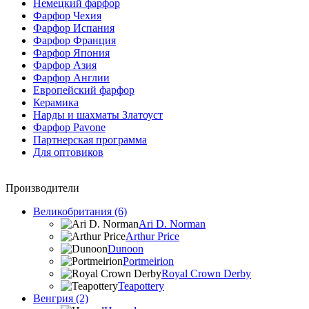
Немецкий фарфор
Фарфор Чехия
Фарфор Испания
Фарфор Франция
Фарфор Япония
Фарфор Азия
Фарфор Англии
Европейский фарфор
Керамика
Нарды и шахматы Златоуст
Фарфор Pavone
Партнерская программа
Для оптовиков
Производители
Великобритания (6)
Ari D. Norman
Arthur Price
Dunoon
Portmeirion
Royal Crown Derby
Teapottery
Венгрия (2)