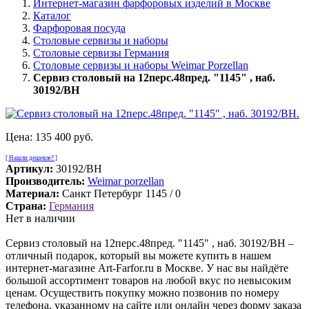
Интернет-магазин фарфоровых изделий в Москве
Каталог
Фарфоровая посуда
Столовые сервизы и наборы
Столовые сервизы Германия
Столовые сервизы и наборы Weimar Porzellan
Сервиз столовый на 12перс.48пред. "1145" , наб.
30192/BH
Цена:
135 400 руб.
[ Нашли дешевле? ]
Артикул:
30192/BH
Производитель:
Weimar porzellan
Материал:
Санкт Петербург 1145 / 0
Страна:
Германия
Нет в наличии
Сервиз столовый на 12перс.48пред. "1145" , наб. 30192/BH –
отличный подарок, который вы можете купить в нашем
интернет-магазине Art-Farfor.ru в Москве. У нас вы найдёте
большой ассортимент товаров на любой вкус по невысоким
ценам. Осуществить покупку можно позвонив по номеру
телефона, указанному на сайте или онлайн через форму заказа