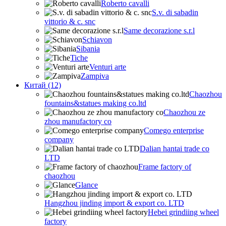
Roberto cavalli
S.v. di sabadin
vittorio & c. snc
Same decorazione s.r.l
Schiavon
Sibania
Tiche
Venturi arte
Zampiva
Китай (12)
Chaozhou
fountains&statues making co.ltd
Chaozhou ze
zhou manufactory co
Comego enterprise
company
Dalian hantai trade co
LTD
Frame factory of
chaozhou
Glance
Hangzhou jinding import & export co. LTD
Hebei grindiing wheel
factory