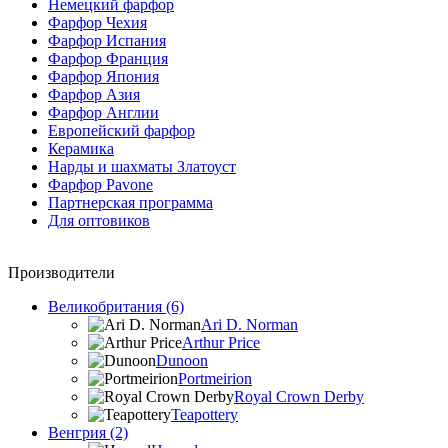
Немецкий фарфор
Фарфор Чехия
Фарфор Испания
Фарфор Франция
Фарфор Япония
Фарфор Азия
Фарфор Англии
Европейский фарфор
Керамика
Нарды и шахматы Златоуст
Фарфор Pavone
Партнерская программа
Для оптовиков
Производители
Великобритания (6)
Ari D. Norman
Arthur Price
Dunoon
Portmeirion
Royal Crown Derby
Teapottery
Венгрия (2)