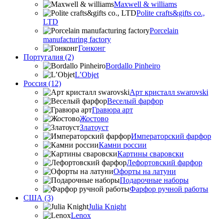
Maxwell & williams
Polite crafts&gifts co.,
LTD
Porcelain
manufacturing factory
Гонконг
Португалия (2)
Bordallo Pinheiro
L’Objet
Россия (12)
Арт кристалл swarovski
Веселый фарфор
Гравюра арт
Жостово
Златоуст
Императорский фарфор
Камни россии
Картины сваровски
Лефортовский фарфор
Офорты на латуни
Подарочные наборы
Фарфор ручной работы
США (3)
Julia Knight
Lenox