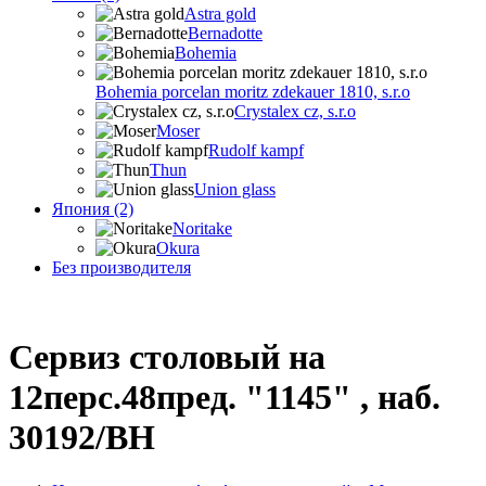
Astra gold
Bernadotte
Bohemia
Bohemia porcelan moritz zdekauer 1810, s.r.o
Crystalex cz, s.r.o
Moser
Rudolf kampf
Thun
Union glass
Япония (2)
Noritake
Okura
Без производителя
Сервиз столовый на
12перс.48пред. "1145" , наб.
30192/BH