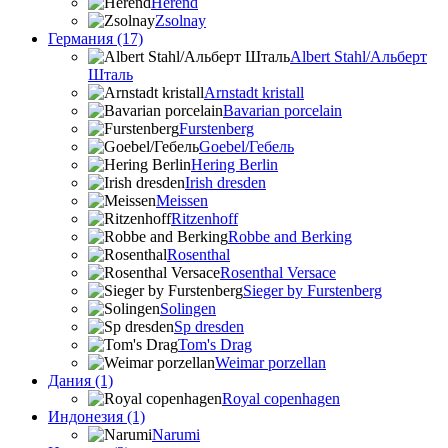
Herend
Zsolnay
Германия (17)
Albert Stahl/Альбеpт
Шталь
Arnstadt kristall
Bavarian porcelain
Furstenberg
Goebel/Гебель
Hering Berlin
Irish dresden
Meissen
Ritzenhoff
Robbe and Berking
Rosenthal
Rosenthal Versace
Sieger by Furstenberg
Solingen
Sp dresden
Tom's Drag
Weimar porzellan
Дания (1)
Royal copenhagen
Индонезия (1)
Narumi