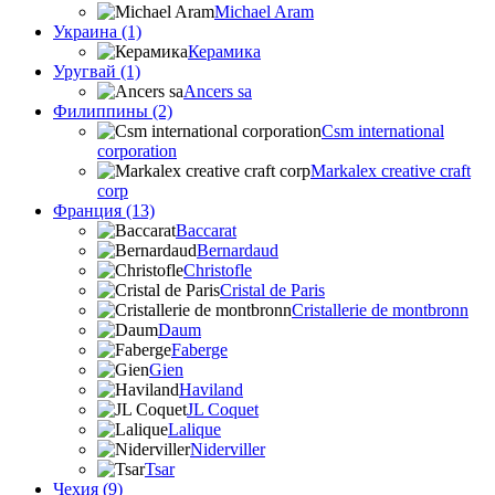
Michael Aram
Украина (1)
Керамика
Уругвай (1)
Ancers sa
Филиппины (2)
Csm international
corporation
Markalex creative craft
corp
Франция (13)
Baccarat
Bernardaud
Christofle
Cristal de Paris
Cristallerie de montbronn
Daum
Faberge
Gien
Haviland
JL Coquet
Lalique
Niderviller
Tsar
Чехия (9)