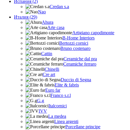
Испания (2)
Credan s.a
Nao
Италия (29)
Ahura
Arte casa
Artigiano capodimonte
B-Home Interiors
Bertozzi cornici
Bruno costenaro
Cattin
Ceramiche dal pra
Ceramiche ferraro
Chinelli
Cre art
Duccio di Segna
Elite & fabris
Euro far
Franco s.r.l
G.g
Italcornici
IVV
La medea
Linea argenti
Porcellane principe