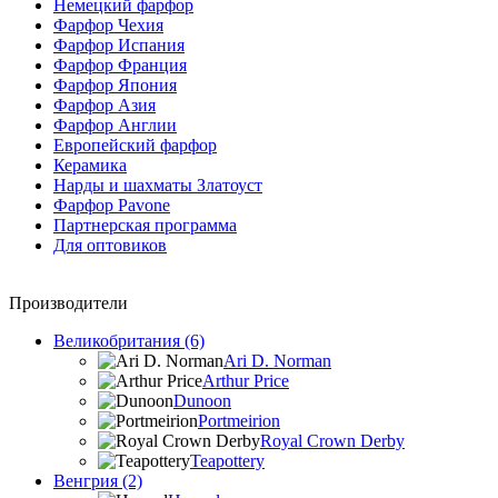
Немецкий фарфор
Фарфор Чехия
Фарфор Испания
Фарфор Франция
Фарфор Япония
Фарфор Азия
Фарфор Англии
Европейский фарфор
Керамика
Нарды и шахматы Златоуст
Фарфор Pavone
Партнерская программа
Для оптовиков
Производители
Великобритания (6)
Ari D. Norman
Arthur Price
Dunoon
Portmeirion
Royal Crown Derby
Teapottery
Венгрия (2)