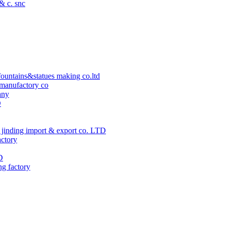
 & c. snc
ountains&statues making co.ltd
manufactory co
any
D
jinding import & export co. LTD
actory
D
ng factory