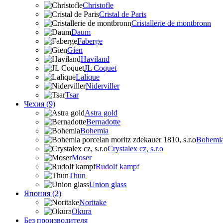
Christofle
Cristal de Paris
Cristallerie de montbronn
Daum
Faberge
Gien
Haviland
JL Coquet
Lalique
Niderviller
Tsar
Чехия (9)
Astra gold
Bernadotte
Bohemia
Bohemia 
Crystalex cz, s.r.o
Moser
Rudolf kampf
Thun
Union glass
Япония (2)
Noritake
Okura
Без производителя