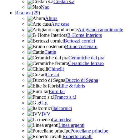
Credan s.a
Nao
Италия (29)
Ahura
Arte casa
Artigiano capodimonte
B-Home Interiors
Bertozzi cornici
Bruno costenaro
Cattin
Ceramiche dal pra
Ceramiche ferraro
Chinelli
Cre art
Duccio di Segna
Elite & fabris
Euro far
Franco s.r.l
G.g
Italcornici
IVV
La medea
Linea argenti
Porcellane principe
Roberto cavalli