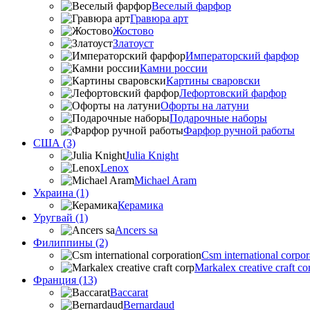
Веселый фарфор
Гравюра арт
Жостово
Златоуст
Императорский фарфор
Камни россии
Картины сваровски
Лефортовский фарфор
Офорты на латуни
Подарочные наборы
Фарфор ручной работы
США (3)
Julia Knight
Lenox
Michael Aram
Украина (1)
Керамика
Уругвай (1)
Ancers sa
Филиппины (2)
Csm international corpor
Markalex creative craft co
Франция (13)
Baccarat
Bernardaud