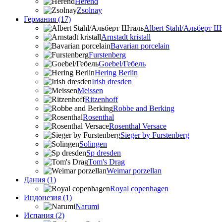
Herend
Zsolnay
Германия (17)
Albert Stahl/Альбеpт Ш
Arnstadt kristall
Bavarian porcelain
Furstenberg
Goebel/Гебель
Hering Berlin
Irish dresden
Meissen
Ritzenhoff
Robbe and Berking
Rosenthal
Rosenthal Versace
Sieger by Furstenberg
Solingen
Sp dresden
Tom's Drag
Weimar porzellan
Дания (1)
Royal copenhagen
Индонезия (1)
Narumi
Испания (2)