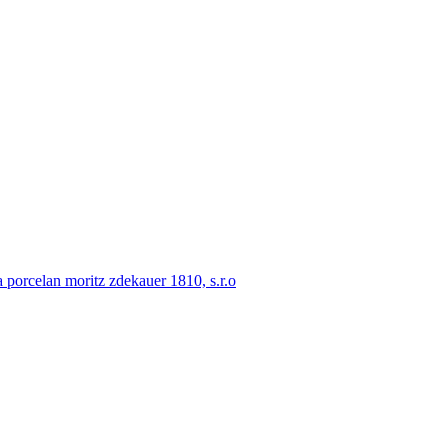
porcelan moritz zdekauer 1810, s.r.o