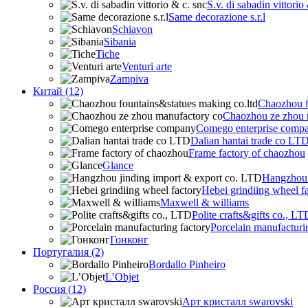
S.v. di sabadin vittorio
Same decorazione s.r.l
Schiavon
Sibania
Tiche
Venturi arte
Zampiva
Китай (12)
Chaozhou f
Chaozhou ze zhou 
Comego enterprise comp
Dalian hantai trade co LT
Frame factory of chaozhou
Glance
Hangzhou 
Hebei grindiing wheel f
Maxwell & williams
Polite crafts&gifts co., LT
Porcelain manufacturi
Гонконг
Португалия (2)
Bordallo Pinheiro
L’Objet
Россия (12)
Арт кристалл swarovski