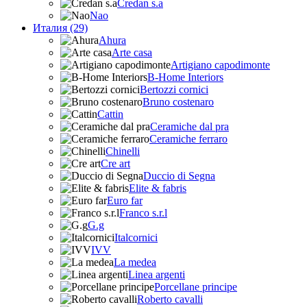
Credan s.a
Nao
Италия (29)
Ahura
Arte casa
Artigiano capodimonte
B-Home Interiors
Bertozzi cornici
Bruno costenaro
Cattin
Ceramiche dal pra
Ceramiche ferraro
Chinelli
Cre art
Duccio di Segna
Elite & fabris
Euro far
Franco s.r.l
G.g
Italcornici
IVV
La medea
Linea argenti
Porcellane principe
Roberto cavalli