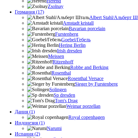
Herend
Zsolnay
Германия (17)
Albert Stahl/Альбеpт Ш
Arnstadt kristall
Bavarian porcelain
Furstenberg
Goebel/Гебель
Hering Berlin
Irish dresden
Meissen
Ritzenhoff
Robbe and Berking
Rosenthal
Rosenthal Versace
Sieger by Furstenberg
Solingen
Sp dresden
Tom's Drag
Weimar porzellan
Дания (1)
Royal copenhagen
Индонезия (1)
Narumi
Испания (2)