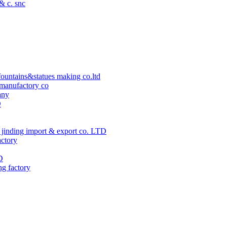
 & c. snc
ountains&statues making co.ltd
manufactory co
any
D
jinding import & export co. LTD
actory
D
ng factory