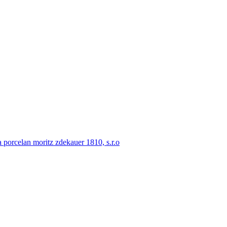
porcelan moritz zdekauer 1810, s.r.o