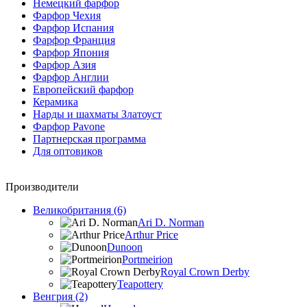
Немецкий фарфор
Фарфор Чехия
Фарфор Испания
Фарфор Франция
Фарфор Япония
Фарфор Азия
Фарфор Англии
Европейский фарфор
Керамика
Нарды и шахматы Златоуст
Фарфор Pavone
Партнерская программа
Для оптовиков
Производители
Великобритания (6)
Ari D. Norman
Arthur Price
Dunoon
Portmeirion
Royal Crown Derby
Teapottery
Венгрия (2)