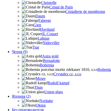
Christofle
Cristal de Paris
Cristallerie de montbronn
Daum
Faberge
Gien
Haviland
JL Coquet
Lalique
Niderviller
Tsar
Чехия (9)
Astra gold
Bernadotte
Bohemia
Bohemia 
Crystalex cz, s.r.o
Moser
Rudolf kampf
Thun
Union glass
Япония (2)
Noritake
Okura
Без производителя