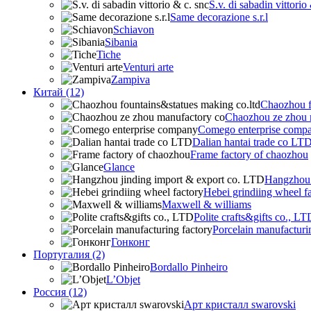
S.v. di sabadin vittorio
Same decorazione s.r.l
Schiavon
Sibania
Tiche
Venturi arte
Zampiva
Китай (12)
Chaozhou f
Chaozhou ze zhou 
Comego enterprise comp
Dalian hantai trade co LT
Frame factory of chaozhou
Glance
Hangzhou 
Hebei grindiing wheel f
Maxwell & williams
Polite crafts&gifts co., LT
Porcelain manufacturi
Гонконг
Португалия (2)
Bordallo Pinheiro
L’Objet
Россия (12)
Арт кристалл swarovski