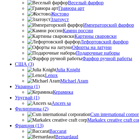
Веселый фарфор
Гравюра арт
Жостово
Златоуст
Императорский фарфор
Камни россии
Картины сваровски
Лефортовский фарфор
Офорты на латуни
Подарочные наборы
Фарфор ручной работы
США (3)
Julia Knight
Lenox
Michael Aram
Украина (1)
Керамика
Уругвай (1)
Ancers sa
Филиппины (2)
Csm international corpor
Markalex creative craft co
Франция (13)
Baccarat
Bernardaud