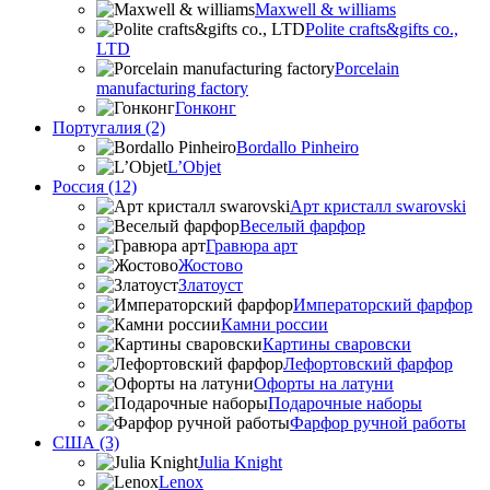
Maxwell & williams
Polite crafts&gifts co.,
LTD
Porcelain
manufacturing factory
Гонконг
Португалия (2)
Bordallo Pinheiro
L’Objet
Россия (12)
Арт кристалл swarovski
Веселый фарфор
Гравюра арт
Жостово
Златоуст
Императорский фарфор
Камни россии
Картины сваровски
Лефортовский фарфор
Офорты на латуни
Подарочные наборы
Фарфор ручной работы
США (3)
Julia Knight
Lenox