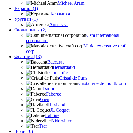
Michael Aram
Украина (1)
Керамика
Уругвай (1)
Ancers sa
Филиппины (2)
Csm international
corporation
Markalex creative craft
corp
Франция (13)
Baccarat
Bernardaud
Christofle
Cristal de Paris
Cristallerie de montbronn
Daum
Faberge
Gien
Haviland
JL Coquet
Lalique
Niderviller
Tsar
Чехия (9)