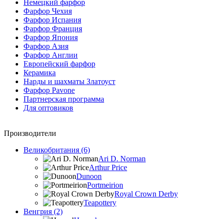
Немецкий фарфор
Фарфор Чехия
Фарфор Испания
Фарфор Франция
Фарфор Япония
Фарфор Азия
Фарфор Англии
Европейский фарфор
Керамика
Нарды и шахматы Златоуст
Фарфор Pavone
Партнерская программа
Для оптовиков
Производители
Великобритания (6)
Ari D. Norman
Arthur Price
Dunoon
Portmeirion
Royal Crown Derby
Teapottery
Венгрия (2)