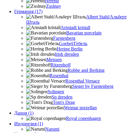
Herend
Zsolnay
Германия (17)
Albert Stahl/Альбеpт
Шталь
Arnstadt kristall
Bavarian porcelain
Furstenberg
Goebel/Гебель
Hering Berlin
Irish dresden
Meissen
Ritzenhoff
Robbe and Berking
Rosenthal
Rosenthal Versace
Sieger by Furstenberg
Solingen
Sp dresden
Tom's Drag
Weimar porzellan
Дания (1)
Royal copenhagen
Индонезия (1)
Narumi