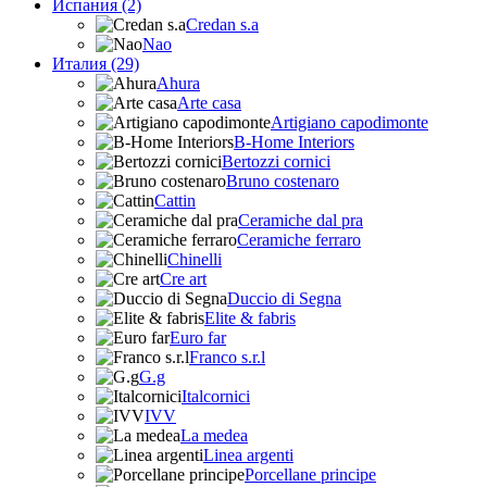
Испания (2)
Credan s.a
Nao
Италия (29)
Ahura
Arte casa
Artigiano capodimonte
B-Home Interiors
Bertozzi cornici
Bruno costenaro
Cattin
Ceramiche dal pra
Ceramiche ferraro
Chinelli
Cre art
Duccio di Segna
Elite & fabris
Euro far
Franco s.r.l
G.g
Italcornici
IVV
La medea
Linea argenti
Porcellane principe