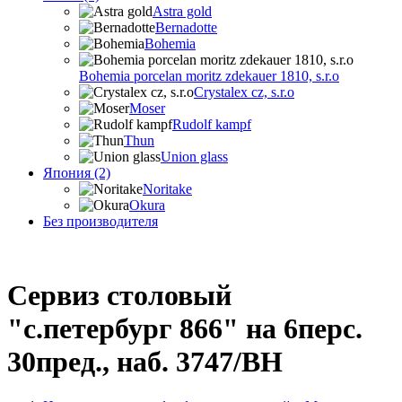
Astra gold
Bernadotte
Bohemia
Bohemia porcelan moritz zdekauer 1810, s.r.o
Crystalex cz, s.r.o
Moser
Rudolf kampf
Thun
Union glass
Япония (2)
Noritake
Okura
Без производителя
Сервиз столовый
"с.петербург 866" на 6перс.
30пред., наб. 3747/BH