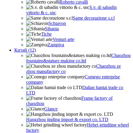
Roberto cavalli
S.v. di sabadin
vittorio & c. snc
Same decorazione s.r.l
Schiavon
Sibania
Tiche
Venturi arte
Zampiva
Китай (12)
Chaozhou
fountains&statues making co.ltd
Chaozhou ze
zhou manufactory co
Comego enterprise
company
Dalian hantai trade co
LTD
Frame factory of
chaozhou
Glance
Hangzhou jinding import & export co. LTD
Hebei grindiing wheel
factory