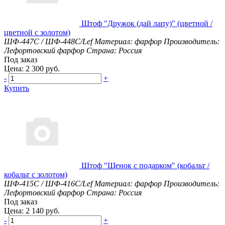
Штоф "Дружок (дай лапу)" (цветной /
цветной с золотом)
ШФ-447С / ШФ-448С/Lef
Материал: фарфор
Производитель:
Лефортовский фарфор
Страна: Россия
Под заказ
Цена: 2 300 руб.
-
+
Купить
Штоф "Щенок с подарком" (кобальт /
кобальт с золотом)
ШФ-415С / ШФ-416С/Lef
Материал: фарфор
Производитель:
Лефортовский фарфор
Страна: Россия
Под заказ
Цена: 2 140 руб.
-
+