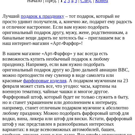
Начало | Пред. |
1
2
3
4
5
|
След.
|
Конец
Лучший
подарок к празднику
– тот подарок, который не
просто удивит получателя, а, конечно же, подарит ему радость
и отличное настроение. Если вам нужно подобрать
оригинальный подарок другу, мужу, жене, родственникам, а
банальные вещи дарить не хотелось бы – приглашаем вас в
наш интернет-магазин «Арт-Фарфор»!
В нашем магазине «Арт-Фарфор» у вас всегда есть
возможность купить необычный подарок к любому
празднику. Например, если вам нужно подобрать
оригинальный подарок другу ко Дню дальней авиации ВВС,
можно преподнести ему сувенир в виде самолета или
красивые
фарфоровые изделия
. А подарком мужчинам на 23
февраля может стать все, что угодно: часы, картины на
военную тематику, чайные чашки и многое другое.
Фарфоровый штоф, который будет не только служить в быту,
но и станет украшением или дополнением к интерьеру,
например, станет отличным подарком мужчине к абсолютно
любому празднику. Можно подобрать фарфоровый штоф для
водки, вина, ликера или штоф для виски. Кстати, фарфоровый
штоф у нас представлен в разнообразных интересных
вариантах: в виде всевозможных автомобилей, башен,
глобусов, оружия, книг и так далее. Все штофы отличаются не