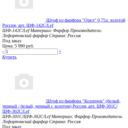
Штоф из фарфора "Орел" 0,75л. золотой
Россия, арт. ШФ-142С/Lef
ШФ-142С/Lef
Материал: Фарфор
Производитель:
Лефортовский фарфор
Страна: Россия
Под заказ
Цена: 5 990 руб.
-
+
Купить
Штоф из фарфора "Козленок" (белый,
черный / белый, черный с золотом) Россия, арт. ШФ-301С/
ШФ-302С/Lef
ШФ-301С/ШФ-302С/Lef
Материал: Фарфор
Производитель:
Лефортовский фарфор
Страна: Россия
Под заказ