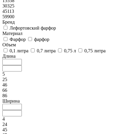
15538
30325
45113
59900
Бренд
Лефортовский фарфор
Материал
Фарфор
фарфор
Объем
0,1 литра
0,7 литра
0,75 л
0,75 литра
Длина
5
25
46
66
86
Ширина
4
24
45