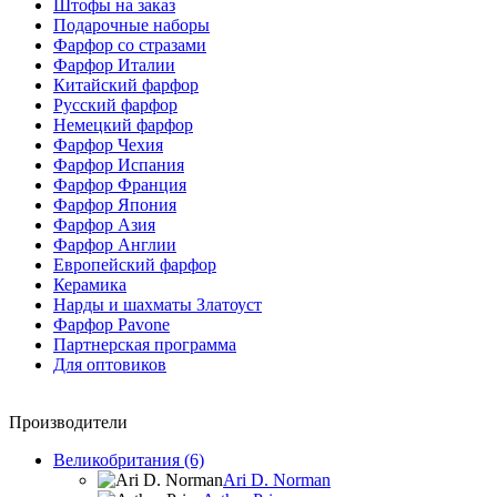
Штофы на заказ
Подарочные наборы
Фарфор со стразами
Фарфор Италии
Китайский фарфор
Русский фарфор
Немецкий фарфор
Фарфор Чехия
Фарфор Испания
Фарфор Франция
Фарфор Япония
Фарфор Азия
Фарфор Англии
Европейский фарфор
Керамика
Нарды и шахматы Златоуст
Фарфор Pavone
Партнерская программа
Для оптовиков
Производители
Великобритания (6)
Ari D. Norman