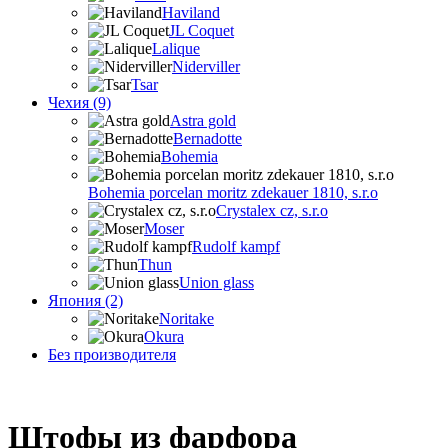
Haviland
JL Coquet
Lalique
Niderviller
Tsar
Чехия (9)
Astra gold
Bernadotte
Bohemia
Bohemia porcelan moritz zdekauer 1810, s.r.o
Crystalex cz, s.r.o
Moser
Rudolf kampf
Thun
Union glass
Япония (2)
Noritake
Okura
Без производителя
Штофы из фарфора