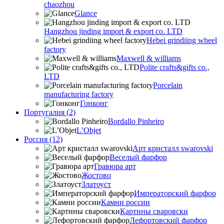
chaozhou
Glance
Hangzhou jinding import & export co. LTD
Hebei grindiing wheel
factory
Maxwell & williams
Polite crafts&gifts co.,
LTD
Porcelain
manufacturing factory
Гонконг
Португалия (2)
Bordallo Pinheiro
L’Objet
Россия (12)
Арт кристалл swarovski
Веселый фарфор
Гравюра арт
Жостово
Златоуст
Императорский фарфор
Камни россии
Картины сваровски
Лефортовский фарфор