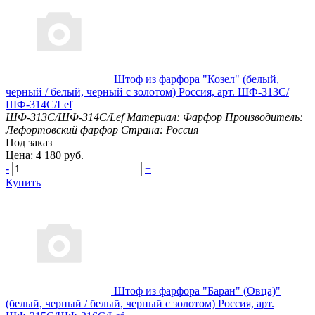
Штоф из фарфора "Козел" (белый,
черный / белый, черный с золотом) Россия, арт. ШФ-313С/
ШФ-314С/Lef
ШФ-313С/ШФ-314С/Lef
Материал: Фарфор
Производитель:
Лефортовский фарфор
Страна: Россия
Под заказ
Цена: 4 180 руб.
-
+
Купить
Штоф из фарфора "Баран" (Овца)"
(белый, черный / белый, черный с золотом) Россия, арт.