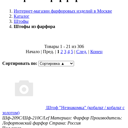
Интернет-магазин фарфоровых изделий в Москве
Каталог
Штофы
Штофы из фарфора
Товары 1 - 21 из 306
Начало | Пред. |
1
2
3
4
5
|
След.
|
Конец
Сортировать по:
Штоф "Незнакомка" (кобальт / кобальт с
золотом)
Шф-209С/Шф-210С/Lef
Материал: Фарфор
Производитель:
Лефортовский фарфор
Страна: Россия