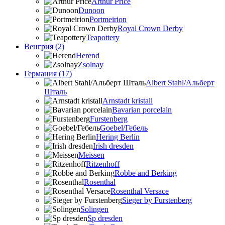
Arthur Price
Dunoon
Portmeirion
Royal Crown Derby
Teapottery
Венгрия (2)
Herend
Zsolnay
Германия (17)
Albert Stahl/Альбеpт
Шталь
Arnstadt kristall
Bavarian porcelain
Furstenberg
Goebel/Гебель
Hering Berlin
Irish dresden
Meissen
Ritzenhoff
Robbe and Berking
Rosenthal
Rosenthal Versace
Sieger by Furstenberg
Solingen
Sp dresden