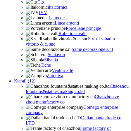
G.g
Italcornici
IVV
La medea
Linea argenti
Porcellane principe
Roberto cavalli
S.v. di sabadin
vittorio & c. snc
Same decorazione s.r.l
Schiavon
Sibania
Tiche
Venturi arte
Zampiva
Китай (12)
Chaozhou
fountains&statues making co.ltd
Chaozhou ze
zhou manufactory co
Comego enterprise
company
Dalian hantai trade co
LTD
Frame factory of