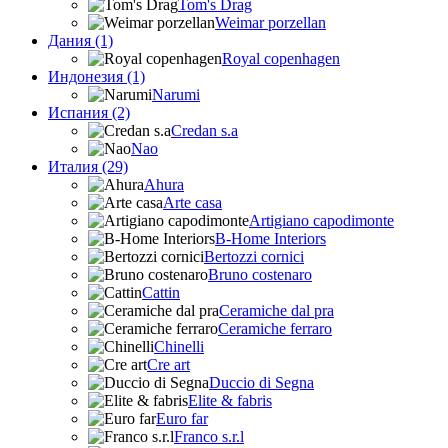
Tom's Drag
Weimar porzellan
Дания (1)
Royal copenhagen
Индонезия (1)
Narumi
Испания (2)
Credan s.a
Nao
Италия (29)
Ahura
Arte casa
Artigiano capodimonte
B-Home Interiors
Bertozzi cornici
Bruno costenaro
Cattin
Ceramiche dal pra
Ceramiche ferraro
Chinelli
Cre art
Duccio di Segna
Elite & fabris
Euro far
Franco s.r.l