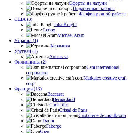
Офорты на латуни
Подарочные наборы
Фарфор ручной работы
США (3)
Julia Knight
Lenox
Michael Aram
Украина (1)
Керамика
Уругвай (1)
Ancers sa
Филиппины (2)
Csm international
corporation
Markalex creative craft
corp
Франция (13)
Baccarat
Bernardaud
Christofle
Cristal de Paris
Cristallerie de montbronn
Daum
Faberge
Gien