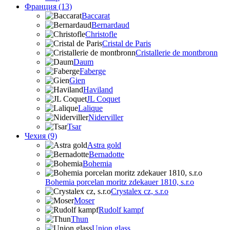
Франция (13)
Baccarat
Bernardaud
Christofle
Cristal de Paris
Cristallerie de montbronn
Daum
Faberge
Gien
Haviland
JL Coquet
Lalique
Niderviller
Tsar
Чехия (9)
Astra gold
Bernadotte
Bohemia
Bohemia porcelan moritz zdekauer 1810, s.r.o
Crystalex cz, s.r.o
Moser
Rudolf kampf
Thun
Union glass