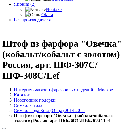
Япония (2)
Noritake
Okura
Без производителя
Штоф из фарфора "Овечка"
(кобальт/кобальт с золотом)
Россия, арт. ШФ-307С/
ШФ-308С/Lef
Интернет-магазин фарфоровых изделий в Москве
Каталог
Новогодние подарки
Символы года
Символ года Коза (Овца) 2014-2015
Штоф из фарфора "Овечка" (кобальт/кобальт с
золотом) Россия, арт. ШФ-307С/ШФ-308С/Lef