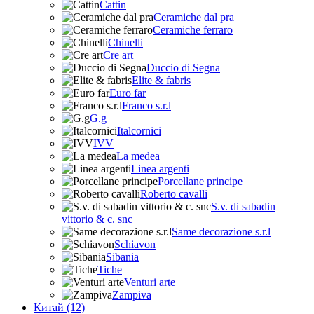
Cattin
Ceramiche dal pra
Ceramiche ferraro
Chinelli
Cre art
Duccio di Segna
Elite & fabris
Euro far
Franco s.r.l
G.g
Italcornici
IVV
La medea
Linea argenti
Porcellane principe
Roberto cavalli
S.v. di sabadin
vittorio & c. snc
Same decorazione s.r.l
Schiavon
Sibania
Tiche
Venturi arte
Zampiva
Китай (12)