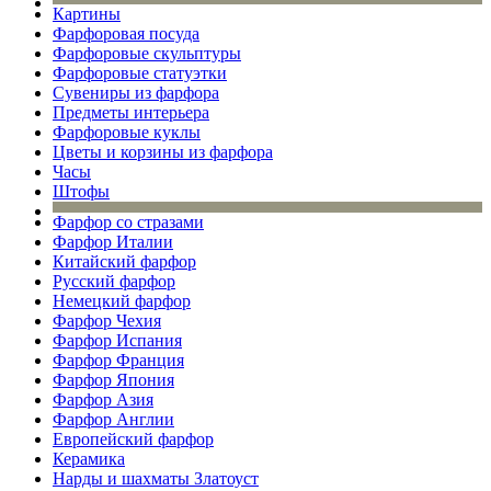
Картины
Фарфоровая посуда
Фарфоровые скульптуры
Фарфоровые статуэтки
Сувениры из фарфора
Предметы интерьера
Фарфоровые куклы
Цветы и корзины из фарфора
Часы
Штофы
Фарфор со стразами
Фарфор Италии
Китайский фарфор
Русский фарфор
Немецкий фарфор
Фарфор Чехия
Фарфор Испания
Фарфор Франция
Фарфор Япония
Фарфор Азия
Фарфор Англии
Европейский фарфор
Керамика
Нарды и шахматы Златоуст