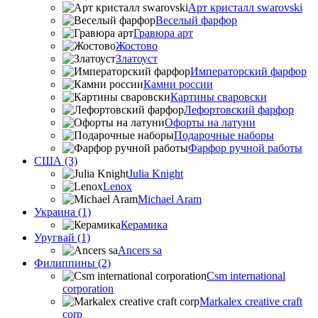
Арт кристалл swarovski
Веселый фарфор
Гравюра арт
Жостово
Златоуст
Императорский фарфор
Камни россии
Картины сваровски
Лефортовский фарфор
Офорты на латуни
Подарочные наборы
Фарфор ручной работы
США (3)
Julia Knight
Lenox
Michael Aram
Украина (1)
Керамика
Уругвай (1)
Ancers sa
Филиппины (2)
Csm international
corporation
Markalex creative craft
corp