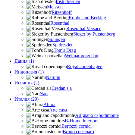
Irish dresden
Meissen
Ritzenhoff
Robbe and Berking
Rosenthal
Rosenthal Versace
Sieger by Furstenberg
Solingen
Sp dresden
Tom's Drag
Weimar porzellan
Дания (1)
Royal copenhagen
Индонезия (1)
Narumi
Испания (2)
Credan s.a
Nao
Италия (29)
Ahura
Arte casa
Artigiano capodimonte
B-Home Interiors
Bertozzi cornici
Bruno costenaro