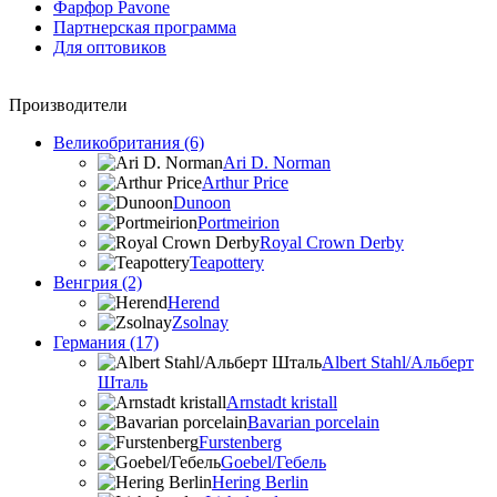
Фарфор Pavone
Партнерская программа
Для оптовиков
Производители
Великобритания (6)
Ari D. Norman
Arthur Price
Dunoon
Portmeirion
Royal Crown Derby
Teapottery
Венгрия (2)
Herend
Zsolnay
Германия (17)
Albert Stahl/Альбеpт
Шталь
Arnstadt kristall
Bavarian porcelain
Furstenberg
Goebel/Гебель
Hering Berlin