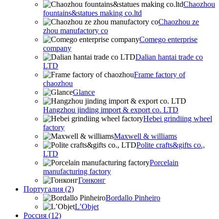
Chaozhou
fountains&statues making co.ltd
Chaozhou ze
zhou manufactory co
Comego enterprise
company
Dalian hantai trade co
LTD
Frame factory of
chaozhou
Glance
Hangzhou jinding import & export co. LTD
Hebei grindiing wheel
factory
Maxwell & williams
Polite crafts&gifts co.,
LTD
Porcelain
manufacturing factory
Гонконг
Португалия (2)
Bordallo Pinheiro
L’Objet
Россия (12)