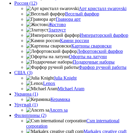
Россия (12)
Арт кристалл swarovski
Веселый фарфор
Гравюра арт
Жостово
Златоуст
Императорский фарфор
Камни россии
Картины сваровски
Лефортовский фарфор
Офорты на латуни
Подарочные наборы
Фарфор ручной работы
США (3)
Julia Knight
Lenox
Michael Aram
Украина (1)
Керамика
Уругвай (1)
Ancers sa
Филиппины (2)
Csm international
corporation
Markalex creative craft