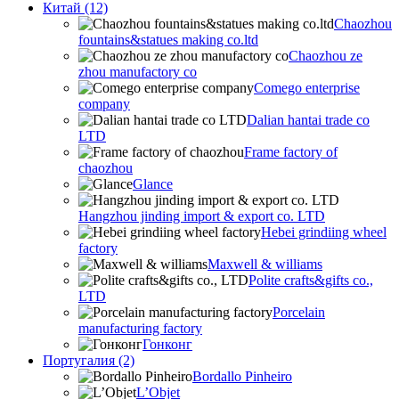
Китай (12)
Chaozhou
fountains&statues making co.ltd
Chaozhou ze
zhou manufactory co
Comego enterprise
company
Dalian hantai trade co
LTD
Frame factory of
chaozhou
Glance
Hangzhou jinding import & export co. LTD
Hebei grindiing wheel
factory
Maxwell & williams
Polite crafts&gifts co.,
LTD
Porcelain
manufacturing factory
Гонконг
Португалия (2)
Bordallo Pinheiro
L’Objet