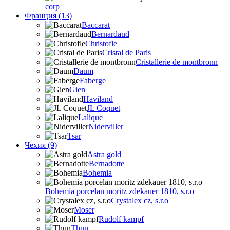
corp
Франция (13)
Baccarat
Bernardaud
Christofle
Cristal de Paris
Cristallerie de montbronn
Daum
Faberge
Gien
Haviland
JL Coquet
Lalique
Niderviller
Tsar
Чехия (9)
Astra gold
Bernadotte
Bohemia
Bohemia porcelan moritz zdekauer 1810, s.r.o
Crystalex cz, s.r.o
Moser
Rudolf kampf
Thun