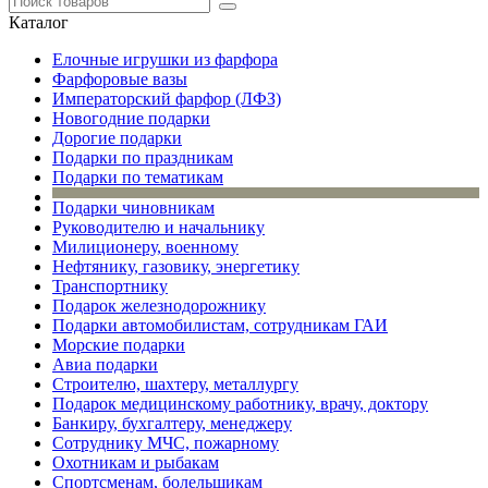
Каталог
Елочные игрушки из фарфора
Фарфоровые вазы
Императорский фарфор (ЛФЗ)
Новогодние подарки
Дорогие подарки
Подарки по праздникам
Подарки по тематикам
Подарки чиновникам
Руководителю и начальнику
Милиционеру, военному
Нефтянику, газовику, энергетику
Транспортнику
Подарок железнодорожнику
Подарки автомобилистам, сотрудникам ГАИ
Морские подарки
Авиа подарки
Строителю, шахтеру, металлургу
Подарок медицинскому работнику, врачу, доктору
Банкиру, бухгалтеру, менеджеру
Сотруднику МЧС, пожарному
Охотникам и рыбакам
Спортсменам, болельщикам