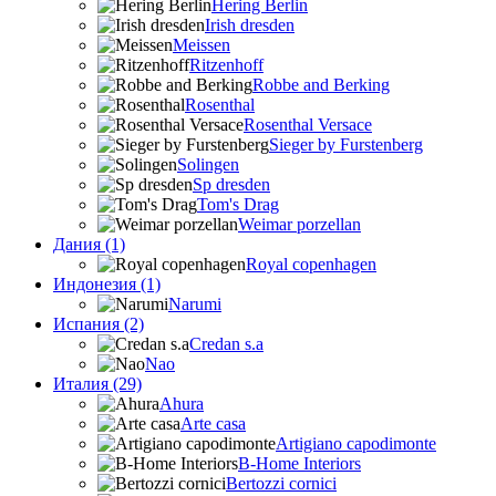
Hering Berlin
Irish dresden
Meissen
Ritzenhoff
Robbe and Berking
Rosenthal
Rosenthal Versace
Sieger by Furstenberg
Solingen
Sp dresden
Tom's Drag
Weimar porzellan
Дания (1)
Royal copenhagen
Индонезия (1)
Narumi
Испания (2)
Credan s.a
Nao
Италия (29)
Ahura
Arte casa
Artigiano capodimonte
B-Home Interiors
Bertozzi cornici