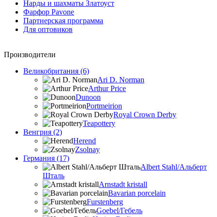
Нарды и шахматы Златоуст
Фарфор Pavone
Партнерская программа
Для оптовиков
Производители
Великобритания (6)
Ari D. Norman
Arthur Price
Dunoon
Portmeirion
Royal Crown Derby
Teapottery
Венгрия (2)
Herend
Zsolnay
Германия (17)
Albert Stahl/Альбеpт
Шталь
Arnstadt kristall
Bavarian porcelain
Furstenberg
Goebel/Гебель