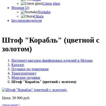
Union glass
Япония (2)
Noritake
Okura
Без производителя
Штоф "Корабль" (цветной с
золотом)
Интернет-магазин фарфоровых изделий в Москве
Каталог
Подарки по тематикам
Транспортнику
Морские подарки
Штоф "Корабль" (цветной с золотом)
Цена:
39 900 руб.
[ Нашли дешевле? ]