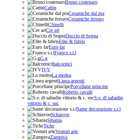
Bruno costenaro
Cattin
Ceramiche dal pra
Ceramiche ferraro
Chinelli
Cre art
Duccio di Segna
Elite & fabris
Euro far
Franco s.r.l
G.g
Italcornici
IVV
La medea
Linea argenti
Porcellane principe
Roberto cavalli
S.v. di sabadin
vittorio & c. snc
Same decorazione s.r.l
Schiavon
Sibania
Tiche
Venturi arte
Zampiva