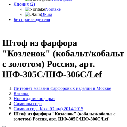
Япония (2)
Noritake
Okura
Без производителя
Штоф из фарфора
"Козленок" (кобальт/кобальт
с золотом) Россия, арт.
ШФ-305С/ШФ-306С/Lef
Интернет-магазин фарфоровых изделий в Москве
Каталог
Новогодние подарки
Символы года
Символ года Коза (Овца) 2014-2015
Штоф из фарфора "Козленок" (кобальт/кобальт с
золотом) Россия, арт. ШФ-305С/ШФ-306С/Lef