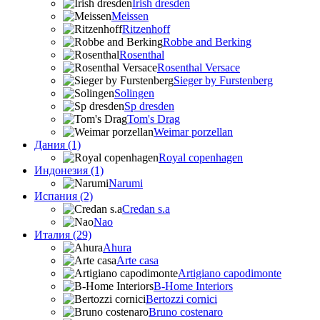
Irish dresden
Meissen
Ritzenhoff
Robbe and Berking
Rosenthal
Rosenthal Versace
Sieger by Furstenberg
Solingen
Sp dresden
Tom's Drag
Weimar porzellan
Дания (1)
Royal copenhagen
Индонезия (1)
Narumi
Испания (2)
Credan s.a
Nao
Италия (29)
Ahura
Arte casa
Artigiano capodimonte
B-Home Interiors
Bertozzi cornici
Bruno costenaro