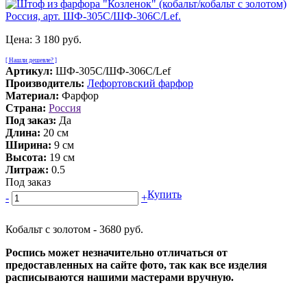
Цена:
3 180 руб.
[ Нашли дешевле? ]
Артикул:
ШФ-305С/ШФ-306С/Lef
Производитель:
Лефортовский фарфор
Материал:
Фарфор
Страна:
Россия
Под заказ:
Да
Длина:
20 см
Ширина:
9 см
Высота:
19 см
Литраж:
0.5
Под заказ
Купить
-
+
Кобальт с золотом - 3680 руб.
Роспись может незначительно отличаться от
предоставленных на сайте фото, так как все изделия
расписываются нашими мастерами вручную.