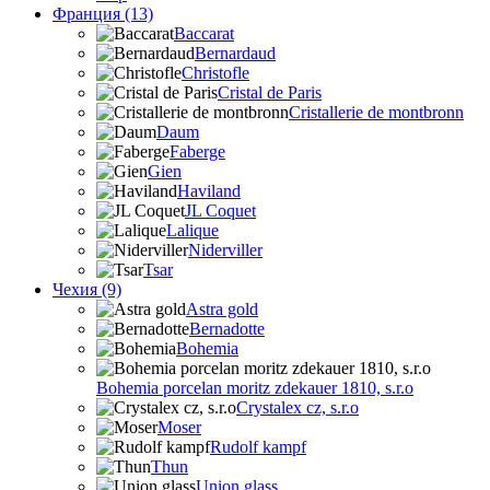
Франция (13)
Baccarat
Bernardaud
Christofle
Cristal de Paris
Cristallerie de montbronn
Daum
Faberge
Gien
Haviland
JL Coquet
Lalique
Niderviller
Tsar
Чехия (9)
Astra gold
Bernadotte
Bohemia
Bohemia porcelan moritz zdekauer 1810, s.r.o
Crystalex cz, s.r.o
Moser
Rudolf kampf
Thun
Union glass