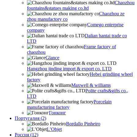
Chaozhou
fountains&statues making co.ltd
Chaozhou ze
zhou manufactory co
Comego enterprise
company
Dalian hantai trade co
LTD
Frame factory of
chaozhou
Glance
Hangzhou jinding import & export co. LTD
Hebei grindiing wheel
factory
Maxwell & williams
Polite crafts&gifts co.,
LTD
Porcelain
manufacturing factory
Гонконг
Португалия (2)
Bordallo Pinheiro
L’Objet
Россия (12)