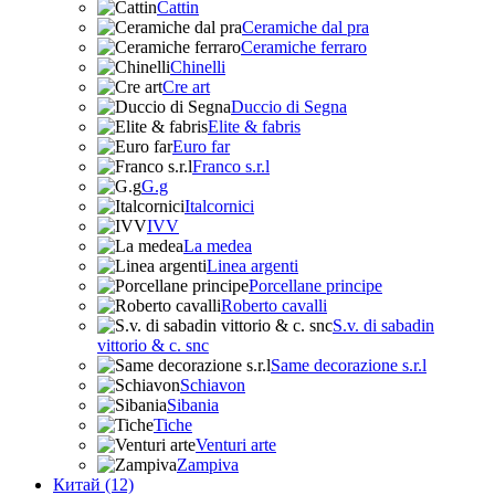
Cattin
Ceramiche dal pra
Ceramiche ferraro
Chinelli
Cre art
Duccio di Segna
Elite & fabris
Euro far
Franco s.r.l
G.g
Italcornici
IVV
La medea
Linea argenti
Porcellane principe
Roberto cavalli
S.v. di sabadin
vittorio & c. snc
Same decorazione s.r.l
Schiavon
Sibania
Tiche
Venturi arte
Zampiva
Китай (12)