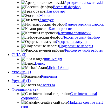
Арт кристалл swarovski
Веселый фарфор
Гравюра арт
Жостово
Златоуст
Императорский фарфор
Камни россии
Картины сваровски
Лефортовский фарфор
Офорты на латуни
Подарочные наборы
Фарфор ручной работы
США (3)
Julia Knight
Lenox
Michael Aram
Украина (1)
Керамика
Уругвай (1)
Ancers sa
Филиппины (2)
Csm international
corporation
Markalex creative craft
corp