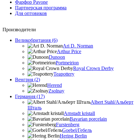
Фарфор Pavone
Партнерская программа
Для оптовиков
Производители
Великобритания (6)
Ari D. Norman
Arthur Price
Dunoon
Portmeirion
Royal Crown Derby
Teapottery
Венгрия (2)
Herend
Zsolnay
Германия (17)
Albert Stahl/Альбеpт
Шталь
Arnstadt kristall
Bavarian porcelain
Furstenberg
Goebel/Гебель
Hering Berlin