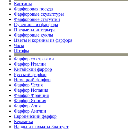
Картины
Фарфоровая посуда
Фарфоровые скульптуры
Фарфоровые статуэтки
Сувениры из фарфора
Предметы интерьера
Фарфоровые куклы
Цветы и корзины из фарфора
Часы
Штофы
Фарфор со стразами
Фарфор Италии
Китайский фарфор
Русский фарфор
Немецкий фарфор
Фарфор Чехия
Фарфор Испания
Фарфор Франция
Фарфор Япония
Фарфор Азия
Фарфор Англии
Европейский фарфор
Керамика
Нарды и шахматы Златоуст