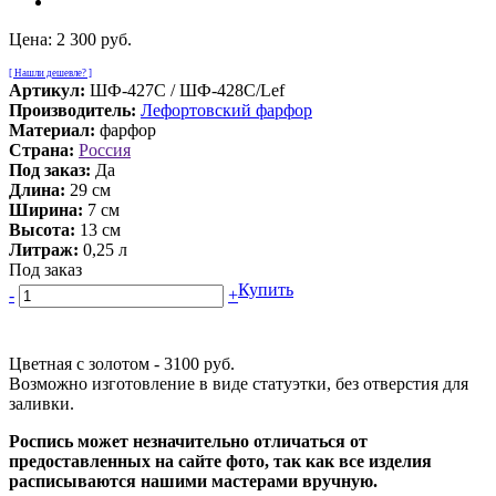
Цена:
2 300 руб.
[ Нашли дешевле? ]
Артикул:
ШФ-427С / ШФ-428С/Lef
Производитель:
Лефортовский фарфор
Материал:
фарфор
Страна:
Россия
Под заказ:
Да
Длина:
29 см
Ширина:
7 см
Высота:
13 см
Литраж:
0,25 л
Под заказ
Купить
-
+
Цветная с золотом - 3100 руб.
Возможно изготовление в виде статуэтки, без отверстия для
заливки.
Роспись может незначительно отличаться от
предоставленных на сайте фото, так как все изделия
расписываются нашими мастерами вручную.