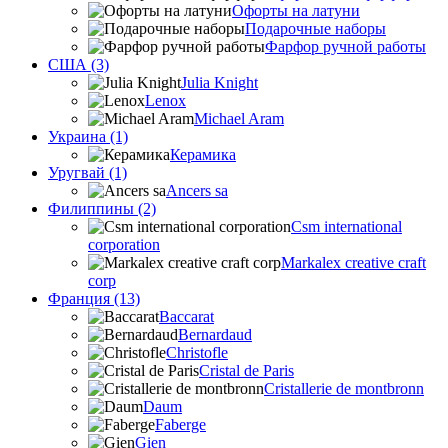
Офорты на латуни
Подарочные наборы
Фарфор ручной работы
США (3)
Julia Knight
Lenox
Michael Aram
Украина (1)
Керамика
Уругвай (1)
Ancers sa
Филиппины (2)
Csm international
corporation
Markalex creative craft
corp
Франция (13)
Baccarat
Bernardaud
Christofle
Cristal de Paris
Cristallerie de montbronn
Daum
Faberge
Gien