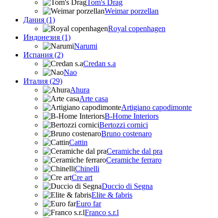
Tom's Drag
Weimar porzellan
Дания (1)
Royal copenhagen
Индонезия (1)
Narumi
Испания (2)
Credan s.a
Nao
Италия (29)
Ahura
Arte casa
Artigiano capodimonte
B-Home Interiors
Bertozzi cornici
Bruno costenaro
Cattin
Ceramiche dal pra
Ceramiche ferraro
Chinelli
Cre art
Duccio di Segna
Elite & fabris
Euro far
Franco s.r.l