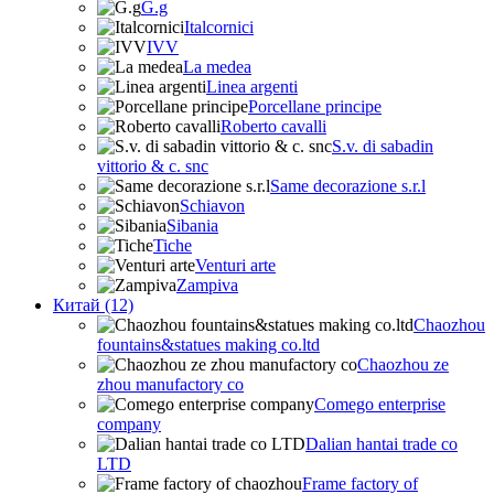
G.g
Italcornici
IVV
La medea
Linea argenti
Porcellane principe
Roberto cavalli
S.v. di sabadin
vittorio & c. snc
Same decorazione s.r.l
Schiavon
Sibania
Tiche
Venturi arte
Zampiva
Китай (12)
Chaozhou
fountains&statues making co.ltd
Chaozhou ze
zhou manufactory co
Comego enterprise
company
Dalian hantai trade co
LTD
Frame factory of