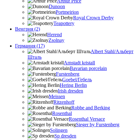
Arthur Price
Dunoon
Portmeirion
Royal Crown Derby
Teapottery
Венгрия (2)
Herend
Zsolnay
Германия (17)
Albert Stahl/Альбеpт
Шталь
Arnstadt kristall
Bavarian porcelain
Furstenberg
Goebel/Гебель
Hering Berlin
Irish dresden
Meissen
Ritzenhoff
Robbe and Berking
Rosenthal
Rosenthal Versace
Sieger by Furstenberg
Solingen
Sp dresden