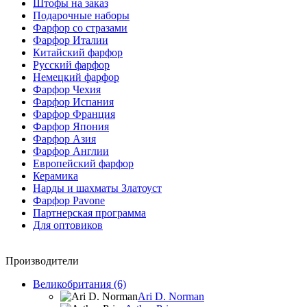
Штофы на заказ
Подарочные наборы
Фарфор со стразами
Фарфор Италии
Китайский фарфор
Русский фарфор
Немецкий фарфор
Фарфор Чехия
Фарфор Испания
Фарфор Франция
Фарфор Япония
Фарфор Азия
Фарфор Англии
Европейский фарфор
Керамика
Нарды и шахматы Златоуст
Фарфор Pavone
Партнерская программа
Для оптовиков
Производители
Великобритания (6)
Ari D. Norman