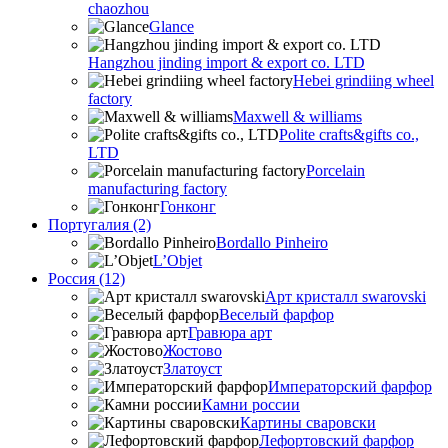
chaozhou
Glance
Hangzhou jinding import & export co. LTD
Hebei grindiing wheel
factory
Maxwell & williams
Polite crafts&gifts co.,
LTD
Porcelain
manufacturing factory
Гонконг
Португалия (2)
Bordallo Pinheiro
L’Objet
Россия (12)
Арт кристалл swarovski
Веселый фарфор
Гравюра арт
Жостово
Златоуст
Императорский фарфор
Камни россии
Картины сваровски
Лефортовский фарфор