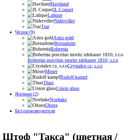
Haviland
JL Coquet
Lalique
Niderviller
Tsar
Чехия (9)
Astra gold
Bernadotte
Bohemia
Bohemia porcelan moritz zdekauer 1810, s.r.o
Crystalex cz, s.r.o
Moser
Rudolf kampf
Thun
Union glass
Япония (2)
Noritake
Okura
Без производителя
Штоф "Такса" (цветная /