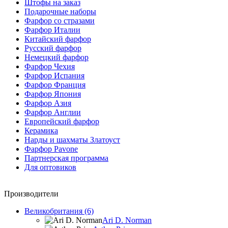
Штофы на заказ
Подарочные наборы
Фарфор со стразами
Фарфор Италии
Китайский фарфор
Русский фарфор
Немецкий фарфор
Фарфор Чехия
Фарфор Испания
Фарфор Франция
Фарфор Япония
Фарфор Азия
Фарфор Англии
Европейский фарфор
Керамика
Нарды и шахматы Златоуст
Фарфор Pavone
Партнерская программа
Для оптовиков
Производители
Великобритания (6)
Ari D. Norman