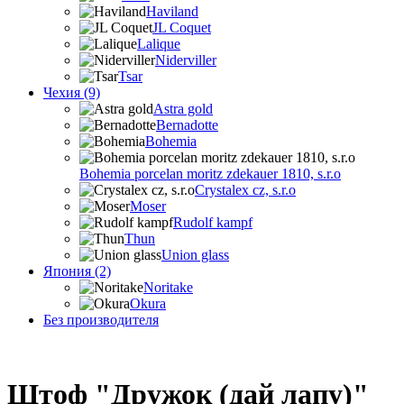
Haviland
JL Coquet
Lalique
Niderviller
Tsar
Чехия (9)
Astra gold
Bernadotte
Bohemia
Bohemia porcelan moritz zdekauer 1810, s.r.o
Crystalex cz, s.r.o
Moser
Rudolf kampf
Thun
Union glass
Япония (2)
Noritake
Okura
Без производителя
Штоф "Дружок (дай лапу)"