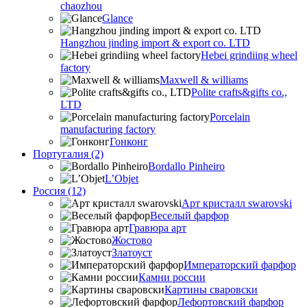
chaozhou
Glance
Hangzhou jinding import & export co. LTD
Hebei grindiing wheel
factory
Maxwell & williams
Polite crafts&gifts co.,
LTD
Porcelain
manufacturing factory
Гонконг
Португалия (2)
Bordallo Pinheiro
L’Objet
Россия (12)
Арт кристалл swarovski
Веселый фарфор
Гравюра арт
Жостово
Златоуст
Императорский фарфор
Камни россии
Картины сваровски
Лефортовский фарфор