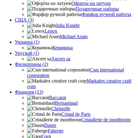
Офорты на латуни
Подарочные наборы
Фарфор ручной работы
США (3)
Julia Knight
Lenox
Michael Aram
Украина (1)
Керамика
Уругвай (1)
Ancers sa
Филиппины (2)
Csm international
corporation
Markalex creative craft
corp
Франция (13)
Baccarat
Bernardaud
Christofle
Cristal de Paris
Cristallerie de montbronn
Daum
Faberge
Gien