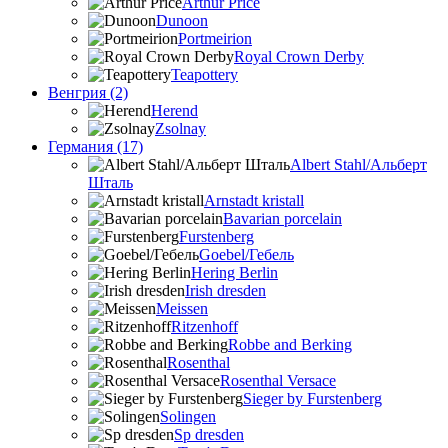
Arthur Price
Dunoon
Portmeirion
Royal Crown Derby
Teapottery
Венгрия (2)
Herend
Zsolnay
Германия (17)
Albert Stahl/Альбеpт
Шталь
Arnstadt kristall
Bavarian porcelain
Furstenberg
Goebel/Гебель
Hering Berlin
Irish dresden
Meissen
Ritzenhoff
Robbe and Berking
Rosenthal
Rosenthal Versace
Sieger by Furstenberg
Solingen
Sp dresden