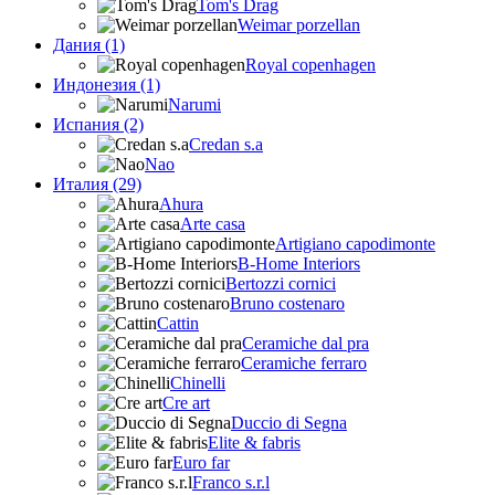
Tom's Drag
Weimar porzellan
Дания (1)
Royal copenhagen
Индонезия (1)
Narumi
Испания (2)
Credan s.a
Nao
Италия (29)
Ahura
Arte casa
Artigiano capodimonte
B-Home Interiors
Bertozzi cornici
Bruno costenaro
Cattin
Ceramiche dal pra
Ceramiche ferraro
Chinelli
Cre art
Duccio di Segna
Elite & fabris
Euro far
Franco s.r.l