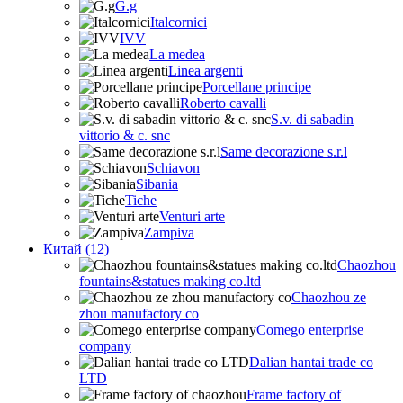
G.g
Italcornici
IVV
La medea
Linea argenti
Porcellane principe
Roberto cavalli
S.v. di sabadin
vittorio & c. snc
Same decorazione s.r.l
Schiavon
Sibania
Tiche
Venturi arte
Zampiva
Китай (12)
Chaozhou
fountains&statues making co.ltd
Chaozhou ze
zhou manufactory co
Comego enterprise
company
Dalian hantai trade co
LTD
Frame factory of