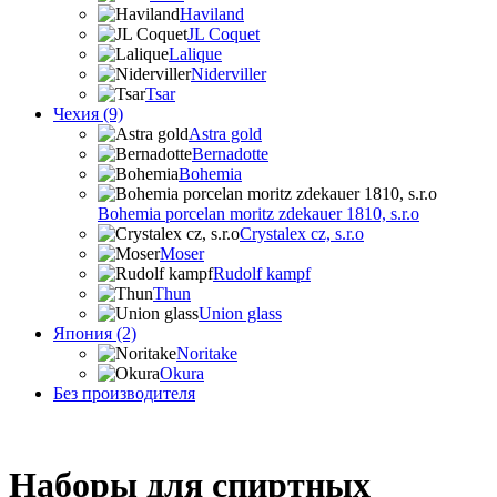
Haviland
JL Coquet
Lalique
Niderviller
Tsar
Чехия (9)
Astra gold
Bernadotte
Bohemia
Bohemia porcelan moritz zdekauer 1810, s.r.o
Crystalex cz, s.r.o
Moser
Rudolf kampf
Thun
Union glass
Япония (2)
Noritake
Okura
Без производителя
Наборы для спиртных