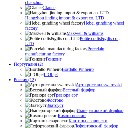
chaozhou
Glance
Hangzhou jinding import & export co. LTD
Hebei grindiing wheel
factory
Maxwell & williams
Polite crafts&gifts co.,
LTD
Porcelain
manufacturing factory
Гонконг
Португалия (2)
Bordallo Pinheiro
L’Objet
Россия (12)
Арт кристалл swarovski
Веселый фарфор
Гравюра арт
Жостово
Златоуст
Императорский фарфор
Камни россии
Картины сваровски
Лефортовский фарфор