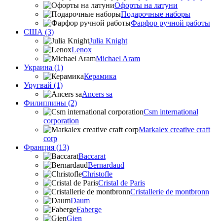
Офорты на латуни
Подарочные наборы
Фарфор ручной работы
США (3)
Julia Knight
Lenox
Michael Aram
Украина (1)
Керамика
Уругвай (1)
Ancers sa
Филиппины (2)
Csm international
corporation
Markalex creative craft
corp
Франция (13)
Baccarat
Bernardaud
Christofle
Cristal de Paris
Cristallerie de montbronn
Daum
Faberge
Gien