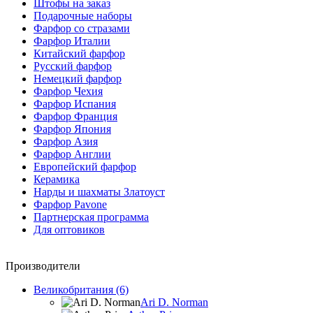
Штофы на заказ
Подарочные наборы
Фарфор со стразами
Фарфор Италии
Китайский фарфор
Русский фарфор
Немецкий фарфор
Фарфор Чехия
Фарфор Испания
Фарфор Франция
Фарфор Япония
Фарфор Азия
Фарфор Англии
Европейский фарфор
Керамика
Нарды и шахматы Златоуст
Фарфор Pavone
Партнерская программа
Для оптовиков
Производители
Великобритания (6)
Ari D. Norman