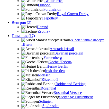
Arthur Price
Dunoon
Portmeirion
Royal Crown Derby
Teapottery
Венгрия (2)
Herend
Zsolnay
Германия (17)
Albert Stahl/Альбеpт
Шталь
Arnstadt kristall
Bavarian porcelain
Furstenberg
Goebel/Гебель
Hering Berlin
Irish dresden
Meissen
Ritzenhoff
Robbe and Berking
Rosenthal
Rosenthal Versace
Sieger by Furstenberg
Solingen
Sp dresden