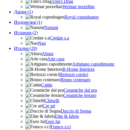
Tom's Drag
Weimar porzellan
Дания (1)
Royal copenhagen
Индонезия (1)
Narumi
Испания (2)
Credan s.a
Nao
Италия (29)
Ahura
Arte casa
Artigiano capodimonte
B-Home Interiors
Bertozzi cornici
Bruno costenaro
Cattin
Ceramiche dal pra
Ceramiche ferraro
Chinelli
Cre art
Duccio di Segna
Elite & fabris
Euro far
Franco s.r.l