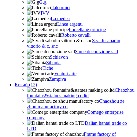
G.g
Italcornici
IVV
La medea
Linea argenti
Porcellane principe
Roberto cavalli
S.v. di sabadin
vittorio & c. snc
Same decorazione s.r.l
Schiavon
Sibania
Tiche
Venturi arte
Zampiva
Китай (12)
Chaozhou
fountains&statues making co.ltd
Chaozhou ze
zhou manufactory co
Comego enterprise
company
Dalian hantai trade co
LTD
Frame factory of