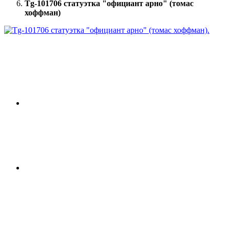
Tg-101706 статуэтка "официант арно" (томас
хоффман)