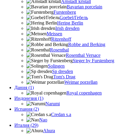
Arnstadt kristall
Bavarian porcelain
Furstenberg
Goebel/Гебель
Hering Berlin
Irish dresden
Meissen
Ritzenhoff
Robbe and Berking
Rosenthal
Rosenthal Versace
Sieger by Furstenberg
Solingen
Sp dresden
Tom's Drag
Weimar porzellan
Дания (1)
Royal copenhagen
Индонезия (1)
Narumi
Испания (2)
Credan s.a
Nao
Италия (29)
Ahura