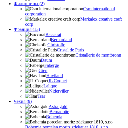
Филиппины (2)
Csm international
corporation
Markalex creative craft
corp
Франция (13)
Baccarat
Bernardaud
Christofle
Cristal de Paris
Cristallerie de montbronn
Daum
Faberge
Gien
Haviland
JL Coquet
Lalique
Niderviller
Tsar
Чехия (9)
Astra gold
Bernadotte
Bohemia
Bohemia porcelan moritz zdekauer 1810, s.r.o