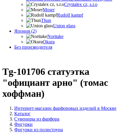
Crystalex cz, s.r.o
Moser
Rudolf kampf
Thun
Union glass
Япония (2)
Noritake
Okura
Без производителя
Tg-101706 статуэтка
"официант арно" (томас
хоффман)
Интернет-магазин фарфоровых изделий в Москве
Каталог
Сувениры из фарфора
Фигурки
Фигурки из полистоуна