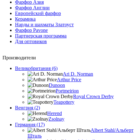
Фарфор Азия
Фарфор Англии
Европейский фарфор
Керамика
Нарды и шахматы Златоуст
Фарфор Pavone
Партнерская программа
Для оптовиков
Производители
Великобритания (6)
Ari D. Norman
Arthur Price
Dunoon
Portmeirion
Royal Crown Derby
Teapottery
Венгрия (2)
Herend
Zsolnay
Германия (17)
Albert Stahl/Альбеpт
Шталь