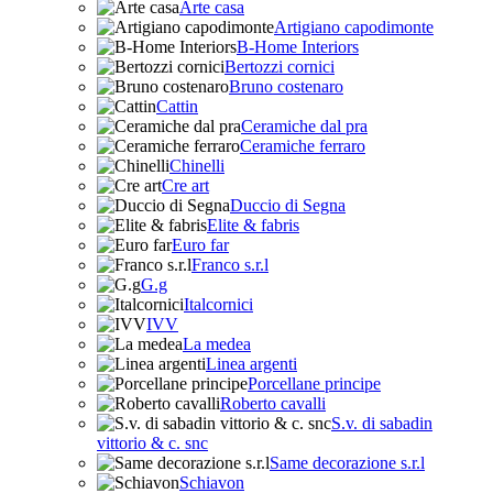
Arte casa
Artigiano capodimonte
B-Home Interiors
Bertozzi cornici
Bruno costenaro
Cattin
Ceramiche dal pra
Ceramiche ferraro
Chinelli
Cre art
Duccio di Segna
Elite & fabris
Euro far
Franco s.r.l
G.g
Italcornici
IVV
La medea
Linea argenti
Porcellane principe
Roberto cavalli
S.v. di sabadin
vittorio & c. snc
Same decorazione s.r.l
Schiavon