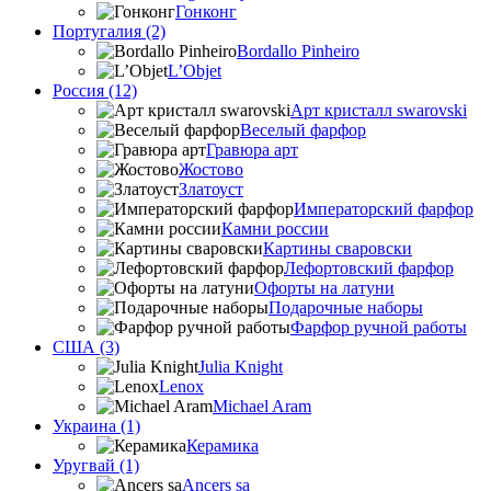
Гонконг
Португалия (2)
Bordallo Pinheiro
L’Objet
Россия (12)
Арт кристалл swarovski
Веселый фарфор
Гравюра арт
Жостово
Златоуст
Императорский фарфор
Камни россии
Картины сваровски
Лефортовский фарфор
Офорты на латуни
Подарочные наборы
Фарфор ручной работы
США (3)
Julia Knight
Lenox
Michael Aram
Украина (1)
Керамика
Уругвай (1)
Ancers sa