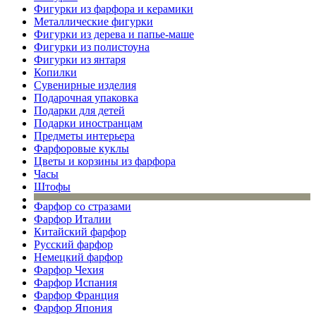
Фигурки из фарфора и керамики
Металлические фигурки
Фигурки из дерева и папье-маше
Фигурки из полистоуна
Фигурки из янтаря
Копилки
Сувенирные изделия
Подарочная упаковка
Подарки для детей
Подарки иностранцам
Предметы интерьера
Фарфоровые куклы
Цветы и корзины из фарфора
Часы
Штофы
Фарфор со стразами
Фарфор Италии
Китайский фарфор
Русский фарфор
Немецкий фарфор
Фарфор Чехия
Фарфор Испания
Фарфор Франция
Фарфор Япония