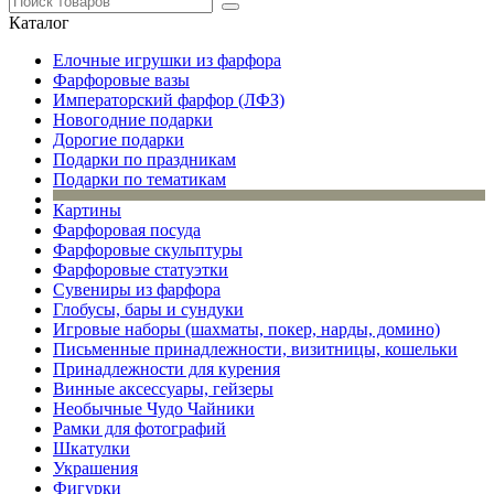
Каталог
Елочные игрушки из фарфора
Фарфоровые вазы
Императорский фарфор (ЛФЗ)
Новогодние подарки
Дорогие подарки
Подарки по праздникам
Подарки по тематикам
Картины
Фарфоровая посуда
Фарфоровые скульптуры
Фарфоровые статуэтки
Сувениры из фарфора
Глобусы, бары и сундуки
Игровые наборы (шахматы, покер, нарды, домино)
Письменные принадлежности, визитницы, кошельки
Принадлежности для курения
Винные аксессуары, гейзеры
Необычные Чудо Чайники
Рамки для фотографий
Шкатулки
Украшения
Фигурки