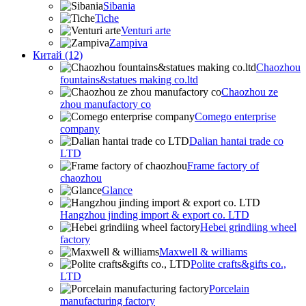
Sibania
Tiche
Venturi arte
Zampiva
Китай (12)
Chaozhou
fountains&statues making co.ltd
Chaozhou ze
zhou manufactory co
Comego enterprise
company
Dalian hantai trade co
LTD
Frame factory of
chaozhou
Glance
Hangzhou jinding import & export co. LTD
Hebei grindiing wheel
factory
Maxwell & williams
Polite crafts&gifts co.,
LTD
Porcelain
manufacturing factory