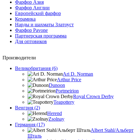
Фарфор Азия
Фарфор Англии
Европейский фарфор
Керамика
Нарды и шахматы Златоуст
Фарфор Pavone
Партнерская программа
Для оптовиков
Производители
Великобритания (6)
Ari D. Norman
Arthur Price
Dunoon
Portmeirion
Royal Crown Derby
Teapottery
Венгрия (2)
Herend
Zsolnay
Германия (17)
Albert Stahl/Альбеpт
Шталь