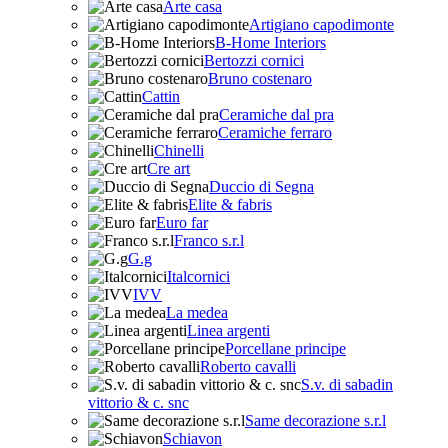
Arte casa
Artigiano capodimonte
B-Home Interiors
Bertozzi cornici
Bruno costenaro
Cattin
Ceramiche dal pra
Ceramiche ferraro
Chinelli
Cre art
Duccio di Segna
Elite & fabris
Euro far
Franco s.r.l
G.g
Italcornici
IVV
La medea
Linea argenti
Porcellane principe
Roberto cavalli
S.v. di sabadin
vittorio & c. snc
Same decorazione s.r.l
Schiavon