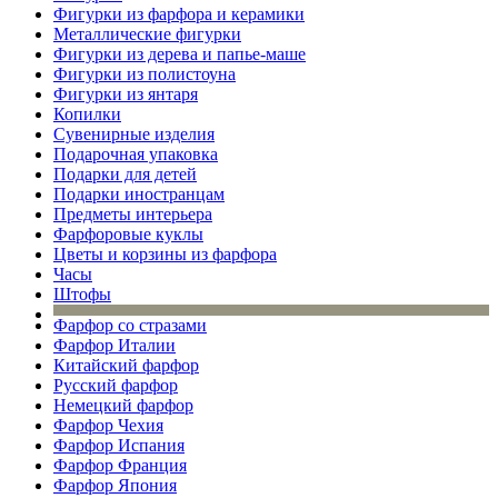
Фигурки из фарфора и керамики
Металлические фигурки
Фигурки из дерева и папье-маше
Фигурки из полистоуна
Фигурки из янтаря
Копилки
Сувенирные изделия
Подарочная упаковка
Подарки для детей
Подарки иностранцам
Предметы интерьера
Фарфоровые куклы
Цветы и корзины из фарфора
Часы
Штофы
Фарфор со стразами
Фарфор Италии
Китайский фарфор
Русский фарфор
Немецкий фарфор
Фарфор Чехия
Фарфор Испания
Фарфор Франция
Фарфор Япония