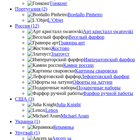
Гонконг
Португалия (2)
Bordallo Pinheiro
L’Objet
Россия (12)
Арт кристалл swarovski
Веселый фарфор
Гравюра арт
Жостово
Златоуст
Императорский фарфор
Камни россии
Картины сваровски
Лефортовский фарфор
Офорты на латуни
Подарочные наборы
Фарфор ручной работы
США (3)
Julia Knight
Lenox
Michael Aram
Украина (1)
Керамика
Уругвай (1)
Ancers sa