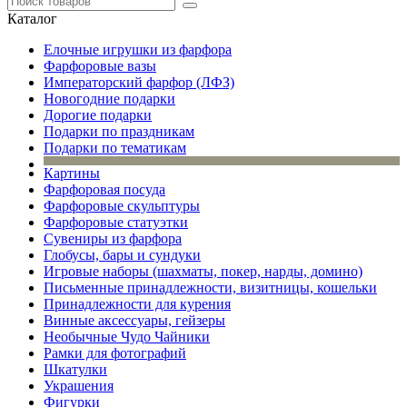
Каталог
Елочные игрушки из фарфора
Фарфоровые вазы
Императорский фарфор (ЛФЗ)
Новогодние подарки
Дорогие подарки
Подарки по праздникам
Подарки по тематикам
Картины
Фарфоровая посуда
Фарфоровые скульптуры
Фарфоровые статуэтки
Сувениры из фарфора
Глобусы, бары и сундуки
Игровые наборы (шахматы, покер, нарды, домино)
Письменные принадлежности, визитницы, кошельки
Принадлежности для курения
Винные аксессуары, гейзеры
Необычные Чудо Чайники
Рамки для фотографий
Шкатулки
Украшения
Фигурки