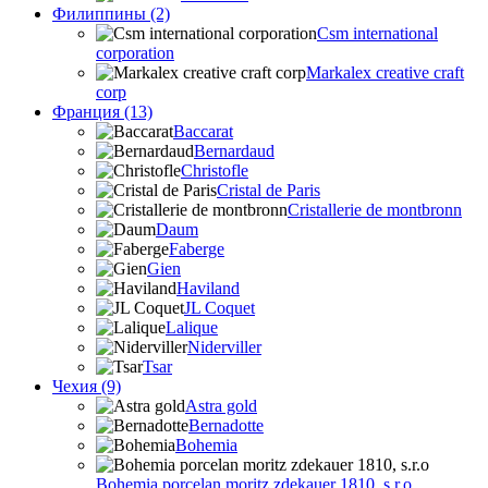
Филиппины (2)
Csm international
corporation
Markalex creative craft
corp
Франция (13)
Baccarat
Bernardaud
Christofle
Cristal de Paris
Cristallerie de montbronn
Daum
Faberge
Gien
Haviland
JL Coquet
Lalique
Niderviller
Tsar
Чехия (9)
Astra gold
Bernadotte
Bohemia
Bohemia porcelan moritz zdekauer 1810, s.r.o