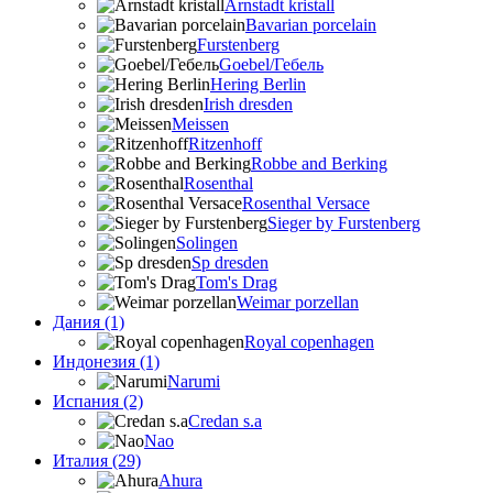
Arnstadt kristall
Bavarian porcelain
Furstenberg
Goebel/Гебель
Hering Berlin
Irish dresden
Meissen
Ritzenhoff
Robbe and Berking
Rosenthal
Rosenthal Versace
Sieger by Furstenberg
Solingen
Sp dresden
Tom's Drag
Weimar porzellan
Дания (1)
Royal copenhagen
Индонезия (1)
Narumi
Испания (2)
Credan s.a
Nao
Италия (29)
Ahura