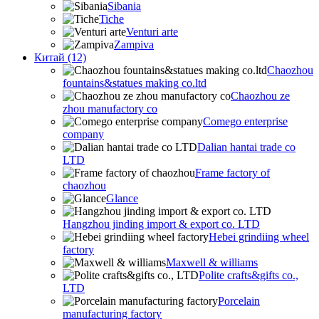
Sibania
Tiche
Venturi arte
Zampiva
Китай (12)
Chaozhou
fountains&statues making co.ltd
Chaozhou ze
zhou manufactory co
Comego enterprise
company
Dalian hantai trade co
LTD
Frame factory of
chaozhou
Glance
Hangzhou jinding import & export co. LTD
Hebei grindiing wheel
factory
Maxwell & williams
Polite crafts&gifts co.,
LTD
Porcelain
manufacturing factory