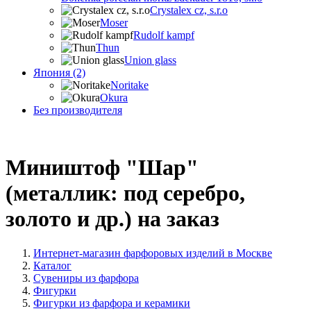
Crystalex cz, s.r.o
Moser
Rudolf kampf
Thun
Union glass
Япония (2)
Noritake
Okura
Без производителя
Миништоф "Шар"
(металлик: под серебро,
золото и др.) на заказ
Интернет-магазин фарфоровых изделий в Москве
Каталог
Сувениры из фарфора
Фигурки
Фигурки из фарфора и керамики