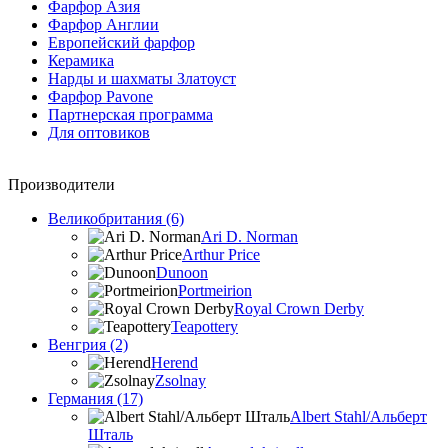
Фарфор Азия
Фарфор Англии
Европейский фарфор
Керамика
Нарды и шахматы Златоуст
Фарфор Pavone
Партнерская программа
Для оптовиков
Производители
Великобритания (6)
Ari D. Norman
Arthur Price
Dunoon
Portmeirion
Royal Crown Derby
Teapottery
Венгрия (2)
Herend
Zsolnay
Германия (17)
Albert Stahl/Альбеpт
Шталь