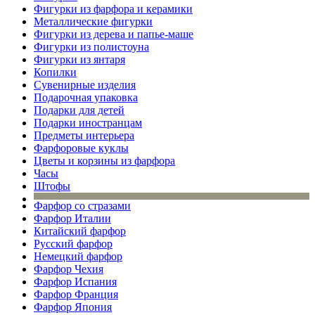
Фигурки из фарфора и керамики
Металлические фигурки
Фигурки из дерева и папье-маше
Фигурки из полистоуна
Фигурки из янтаря
Копилки
Сувенирные изделия
Подарочная упаковка
Подарки для детей
Подарки иностранцам
Предметы интерьера
Фарфоровые куклы
Цветы и корзины из фарфора
Часы
Штофы
Фарфор со стразами
Фарфор Италии
Китайский фарфор
Русский фарфор
Немецкий фарфор
Фарфор Чехия
Фарфор Испания
Фарфор Франция
Фарфор Япония