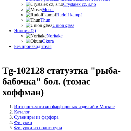
Crystalex cz, s.r.o
Moser
Rudolf kampf
Thun
Union glass
Япония (2)
Noritake
Okura
Без производителя
Tg-102128 статуэтка "рыба-
бабочка" бол. (томас
хоффман)
Интернет-магазин фарфоровых изделий в Москве
Каталог
Сувениры из фарфора
Фигурки
Фигурки из полистоуна