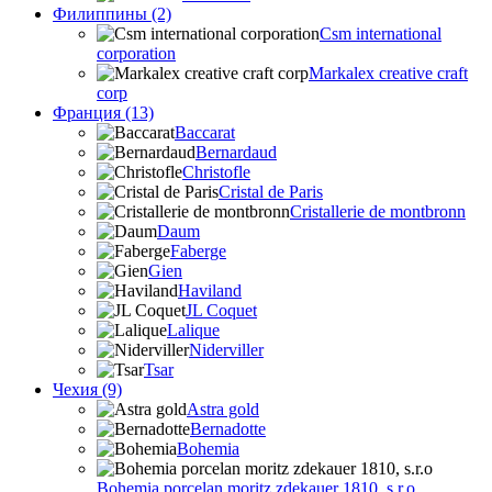
Филиппины (2)
Csm international
corporation
Markalex creative craft
corp
Франция (13)
Baccarat
Bernardaud
Christofle
Cristal de Paris
Cristallerie de montbronn
Daum
Faberge
Gien
Haviland
JL Coquet
Lalique
Niderviller
Tsar
Чехия (9)
Astra gold
Bernadotte
Bohemia
Bohemia porcelan moritz zdekauer 1810, s.r.o