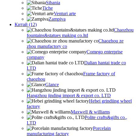
Sibania
Tiche
Venturi arte
Zampiva
Китай (12)
Chaozhou
fountains&statues making co.ltd
Chaozhou ze
zhou manufactory co
Comego enterprise
company
Dalian hantai trade co
LTD
Frame factory of
chaozhou
Glance
Hangzhou jinding import & export co. LTD
Hebei grindiing wheel
factory
Maxwell & williams
Polite crafts&gifts co.,
LTD
Porcelain
manufacturing factory