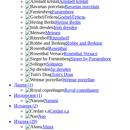
Arnstadt kristall
Bavarian porcelain
Furstenberg
Goebel/Гебель
Hering Berlin
Irish dresden
Meissen
Ritzenhoff
Robbe and Berking
Rosenthal
Rosenthal Versace
Sieger by Furstenberg
Solingen
Sp dresden
Tom's Drag
Weimar porzellan
Дания (1)
Royal copenhagen
Индонезия (1)
Narumi
Испания (2)
Credan s.a
Nao
Италия (29)
Ahura