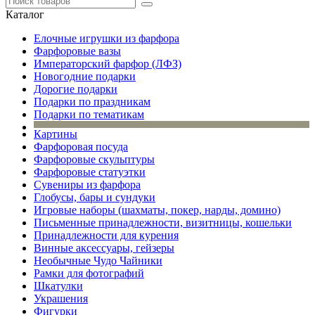
Каталог
Елочные игрушки из фарфора
Фарфоровые вазы
Императорский фарфор (ЛФЗ)
Новогодние подарки
Дорогие подарки
Подарки по праздникам
Подарки по тематикам
Картины
Фарфоровая посуда
Фарфоровые скульптуры
Фарфоровые статуэтки
Сувениры из фарфора
Глобусы, бары и сундуки
Игровые наборы (шахматы, покер, нарды, домино)
Письменные принадлежности, визитницы, кошельки
Принадлежности для курения
Винные аксессуары, гейзеры
Необычные Чудо Чайники
Рамки для фотографий
Шкатулки
Украшения
Фигурки