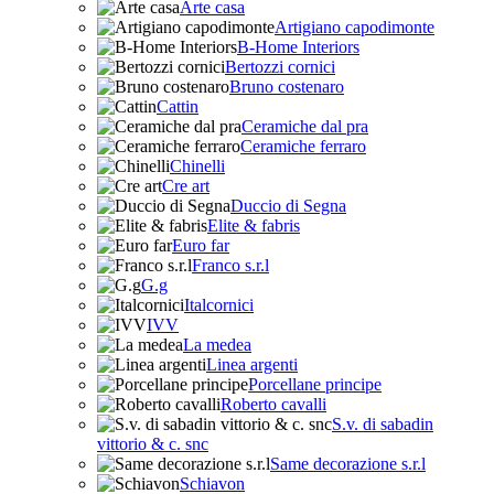
Arte casa
Artigiano capodimonte
B-Home Interiors
Bertozzi cornici
Bruno costenaro
Cattin
Ceramiche dal pra
Ceramiche ferraro
Chinelli
Cre art
Duccio di Segna
Elite & fabris
Euro far
Franco s.r.l
G.g
Italcornici
IVV
La medea
Linea argenti
Porcellane principe
Roberto cavalli
S.v. di sabadin
vittorio & c. snc
Same decorazione s.r.l
Schiavon