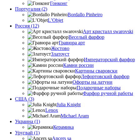
Гонконг
Португалия (2)
Bordallo Pinheiro
L’Objet
Россия (12)
Арт кристалл swarovski
Веселый фарфор
Гравюра арт
Жостово
Златоуст
Императорский фарфор
Камни россии
Картины сваровски
Лефортовский фарфор
Офорты на латуни
Подарочные наборы
Фарфор ручной работы
США (3)
Julia Knight
Lenox
Michael Aram
Украина (1)
Керамика
Уругвай (1)
Ancers sa