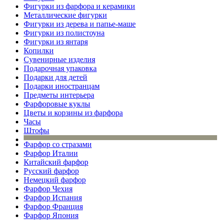
Фигурки из фарфора и керамики
Металлические фигурки
Фигурки из дерева и папье-маше
Фигурки из полистоуна
Фигурки из янтаря
Копилки
Сувенирные изделия
Подарочная упаковка
Подарки для детей
Подарки иностранцам
Предметы интерьера
Фарфоровые куклы
Цветы и корзины из фарфора
Часы
Штофы
Фарфор со стразами
Фарфор Италии
Китайский фарфор
Русский фарфор
Немецкий фарфор
Фарфор Чехия
Фарфор Испания
Фарфор Франция
Фарфор Япония