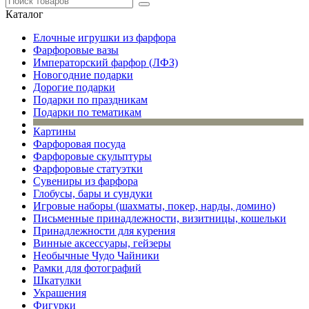
Каталог
Елочные игрушки из фарфора
Фарфоровые вазы
Императорский фарфор (ЛФЗ)
Новогодние подарки
Дорогие подарки
Подарки по праздникам
Подарки по тематикам
Картины
Фарфоровая посуда
Фарфоровые скульптуры
Фарфоровые статуэтки
Сувениры из фарфора
Глобусы, бары и сундуки
Игровые наборы (шахматы, покер, нарды, домино)
Письменные принадлежности, визитницы, кошельки
Принадлежности для курения
Винные аксессуары, гейзеры
Необычные Чудо Чайники
Рамки для фотографий
Шкатулки
Украшения
Фигурки