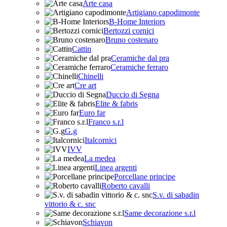
Arte casa
Artigiano capodimonte
B-Home Interiors
Bertozzi cornici
Bruno costenaro
Cattin
Ceramiche dal pra
Ceramiche ferraro
Chinelli
Cre art
Duccio di Segna
Elite & fabris
Euro far
Franco s.r.l
G.g
Italcornici
IVV
La medea
Linea argenti
Porcellane principe
Roberto cavalli
S.v. di sabadin
vittorio & c. snc
Same decorazione s.r.l
Schiavon