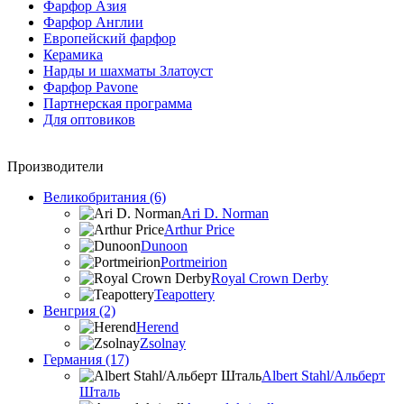
Фарфор Азия
Фарфор Англии
Европейский фарфор
Керамика
Нарды и шахматы Златоуст
Фарфор Pavone
Партнерская программа
Для оптовиков
Производители
Великобритания (6)
Ari D. Norman
Arthur Price
Dunoon
Portmeirion
Royal Crown Derby
Teapottery
Венгрия (2)
Herend
Zsolnay
Германия (17)
Albert Stahl/Альбеpт
Шталь