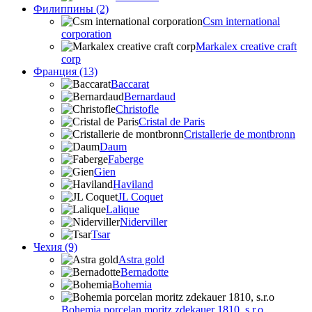
Филиппины (2)
Csm international
corporation
Markalex creative craft
corp
Франция (13)
Baccarat
Bernardaud
Christofle
Cristal de Paris
Cristallerie de montbronn
Daum
Faberge
Gien
Haviland
JL Coquet
Lalique
Niderviller
Tsar
Чехия (9)
Astra gold
Bernadotte
Bohemia
Bohemia porcelan moritz zdekauer 1810, s.r.o