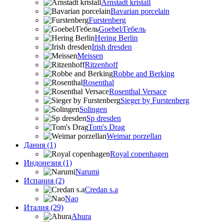
Arnstadt kristall
Bavarian porcelain
Furstenberg
Goebel/Гебель
Hering Berlin
Irish dresden
Meissen
Ritzenhoff
Robbe and Berking
Rosenthal
Rosenthal Versace
Sieger by Furstenberg
Solingen
Sp dresden
Tom's Drag
Weimar porzellan
Дания (1)
Royal copenhagen
Индонезия (1)
Narumi
Испания (2)
Credan s.a
Nao
Италия (29)
Ahura