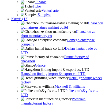
Sibania
Tiche
Venturi arte
Zampiva
Китай (12)
Chaozhou
fountains&statues making co.ltd
Chaozhou ze
zhou manufactory co
Comego enterprise
company
Dalian hantai trade co
LTD
Frame factory of
chaozhou
Glance
Hangzhou jinding import & export co. LTD
Hebei grindiing wheel
factory
Maxwell & williams
Polite crafts&gifts co.,
LTD
Porcelain
manufacturing factory