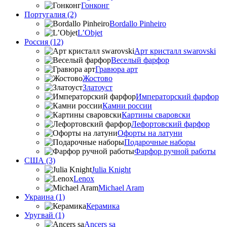
Гонконг
Португалия (2)
Bordallo Pinheiro
L’Objet
Россия (12)
Арт кристалл swarovski
Веселый фарфор
Гравюра арт
Жостово
Златоуст
Императорский фарфор
Камни россии
Картины сваровски
Лефортовский фарфор
Офорты на латуни
Подарочные наборы
Фарфор ручной работы
США (3)
Julia Knight
Lenox
Michael Aram
Украина (1)
Керамика
Уругвай (1)
Ancers sa