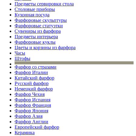
Предметы сервировки стола
Столовые приборы
Кухонная посуда
Фарфоровые скульптуры
Фарфоровые статуэтки
Сувениры из фарфора
Предметы интерьера
Фарфоровые куклы
Цветы и корзины из фарфора
Часы
Штофы
Фарфор со стразами
Фарфор Италии
Китайский фарфор
Русский фарфор
Немецкий фарфор
Фарфор Чехия
Фарфор Испания
Фарфор Франция
Фарфор Япония
Фарфор Азия
Фарфор Англии
Европейский фарфор
Керамика