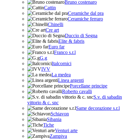
Bruno costenaro
Cattin
Ceramiche dal pra
Ceramiche ferraro
Chinelli
Cre art
Duccio di Segna
Elite & fabris
Euro far
Franco s.r.l
G.g
Italcornici
IVV
La medea
Linea argenti
Porcellane principe
Roberto cavalli
S.v. di sabadin
vittorio & c. snc
Same decorazione s.r.l
Schiavon
Sibania
Tiche
Venturi arte
Zampiva