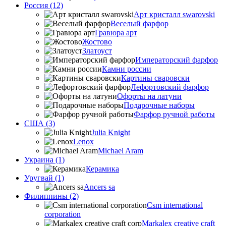
Россия (12)
Арт кристалл swarovski
Веселый фарфор
Гравюра арт
Жостово
Златоуст
Императорский фарфор
Камни россии
Картины сваровски
Лефортовский фарфор
Офорты на латуни
Подарочные наборы
Фарфор ручной работы
США (3)
Julia Knight
Lenox
Michael Aram
Украина (1)
Керамика
Уругвай (1)
Ancers sa
Филиппины (2)
Csm international
corporation
Markalex creative craft