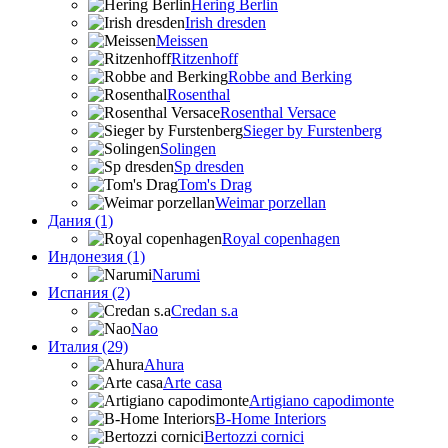
Hering Berlin
Irish dresden
Meissen
Ritzenhoff
Robbe and Berking
Rosenthal
Rosenthal Versace
Sieger by Furstenberg
Solingen
Sp dresden
Tom's Drag
Weimar porzellan
Дания (1)
Royal copenhagen
Индонезия (1)
Narumi
Испания (2)
Credan s.a
Nao
Италия (29)
Ahura
Arte casa
Artigiano capodimonte
B-Home Interiors
Bertozzi cornici