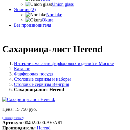
Union glass
Япония (2)
Noritake
Okura
Без производителя
Сахарница-лист Herend
Интернет-магазин фарфоровых изделий в Москве
Каталог
Фарфоровая посуда
Столовые сервизы и наборы
Столовые сервизы Венгрия
Сахарница-лист Herend
Цена:
15 750 руб.
[ Нашли дешевле? ]
Артикул:
00492-0-00-AV/ART
Производитель:
Herend