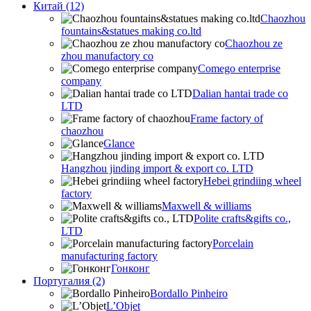
Китай (12)
Chaozhou
fountains&statues making co.ltd
Chaozhou ze
zhou manufactory co
Comego enterprise
company
Dalian hantai trade co
LTD
Frame factory of
chaozhou
Glance
Hangzhou jinding import & export co. LTD
Hebei grindiing wheel
factory
Maxwell & williams
Polite crafts&gifts co.,
LTD
Porcelain
manufacturing factory
Гонконг
Португалия (2)
Bordallo Pinheiro
L’Objet