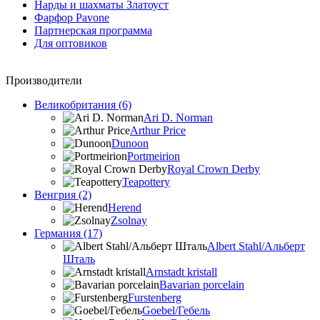
Нарды и шахматы Златоуст
Фарфор Pavone
Партнерская программа
Для оптовиков
Производители
Великобритания (6)
Ari D. Norman
Arthur Price
Dunoon
Portmeirion
Royal Crown Derby
Teapottery
Венгрия (2)
Herend
Zsolnay
Германия (17)
Albert Stahl/Альбеpт
Шталь
Arnstadt kristall
Bavarian porcelain
Furstenberg
Goebel/Гебель