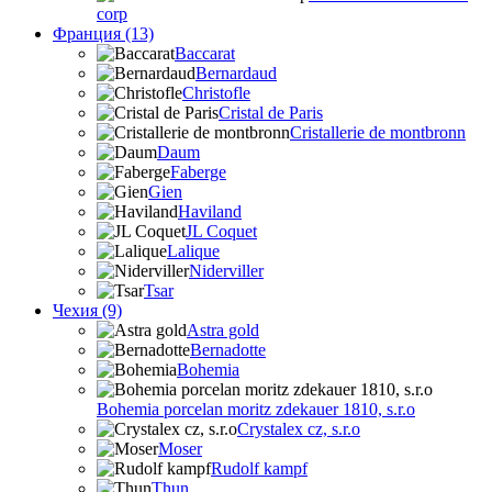
corp
Франция (13)
Baccarat
Bernardaud
Christofle
Cristal de Paris
Cristallerie de montbronn
Daum
Faberge
Gien
Haviland
JL Coquet
Lalique
Niderviller
Tsar
Чехия (9)
Astra gold
Bernadotte
Bohemia
Bohemia porcelan moritz zdekauer 1810, s.r.o
Crystalex cz, s.r.o
Moser
Rudolf kampf
Thun