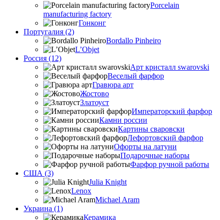
Porcelain
manufacturing factory
Гонконг
Португалия (2)
Bordallo Pinheiro
L’Objet
Россия (12)
Арт кристалл swarovski
Веселый фарфор
Гравюра арт
Жостово
Златоуст
Императорский фарфор
Камни россии
Картины сваровски
Лефортовский фарфор
Офорты на латуни
Подарочные наборы
Фарфор ручной работы
США (3)
Julia Knight
Lenox
Michael Aram
Украина (1)
Керамика