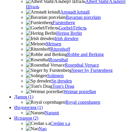
Albert Stahl/Альбеpт
Шталь
Arnstadt kristall
Bavarian porcelain
Furstenberg
Goebel/Гебель
Hering Berlin
Irish dresden
Meissen
Ritzenhoff
Robbe and Berking
Rosenthal
Rosenthal Versace
Sieger by Furstenberg
Solingen
Sp dresden
Tom's Drag
Weimar porzellan
Дания (1)
Royal copenhagen
Индонезия (1)
Narumi
Испания (2)
Credan s.a
Nao