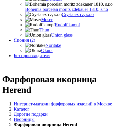
Bohemia porcelan moritz zdekauer 1810, s.r.o
Crystalex cz, s.r.o
Moser
Rudolf kampf
Thun
Union glass
Япония (2)
Noritake
Okura
Без производителя
Фарфоровая икорница
Herend
Интернет-магазин фарфоровых изделий в Москве
Каталог
Дорогие подарки
Икорницы
Фарфоровая икорница Herend