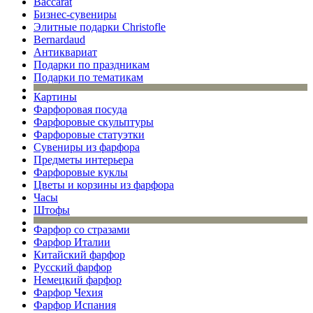
Baccarat
Бизнес-сувениры
Элитные подарки Christofle
Bernardaud
Антиквариат
Подарки по праздникам
Подарки по тематикам
Картины
Фарфоровая посуда
Фарфоровые скульптуры
Фарфоровые статуэтки
Сувениры из фарфора
Предметы интерьера
Фарфоровые куклы
Цветы и корзины из фарфора
Часы
Штофы
Фарфор со стразами
Фарфор Италии
Китайский фарфор
Русский фарфор
Немецкий фарфор
Фарфор Чехия
Фарфор Испания