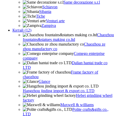
Same decorazione s.r.l
Schiavon
Sibania
Tiche
Venturi arte
Zampiva
Китай (12)
Chaozhou
fountains&statues making co.ltd
Chaozhou ze
zhou manufactory co
Comego enterprise
company
Dalian hantai trade co
LTD
Frame factory of
chaozhou
Glance
Hangzhou jinding import & export co. LTD
Hebei grindiing wheel
factory
Maxwell & williams
Polite crafts&gifts co.,
LTD