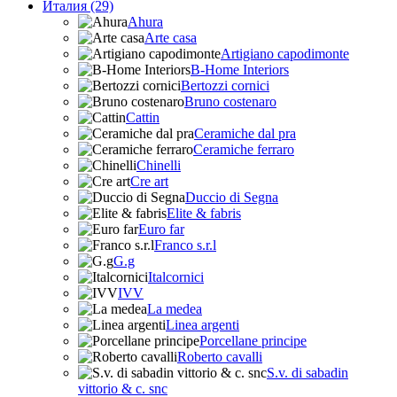
Италия (29)
Ahura
Arte casa
Artigiano capodimonte
B-Home Interiors
Bertozzi cornici
Bruno costenaro
Cattin
Ceramiche dal pra
Ceramiche ferraro
Chinelli
Cre art
Duccio di Segna
Elite & fabris
Euro far
Franco s.r.l
G.g
Italcornici
IVV
La medea
Linea argenti
Porcellane principe
Roberto cavalli
S.v. di sabadin
vittorio & c. snc