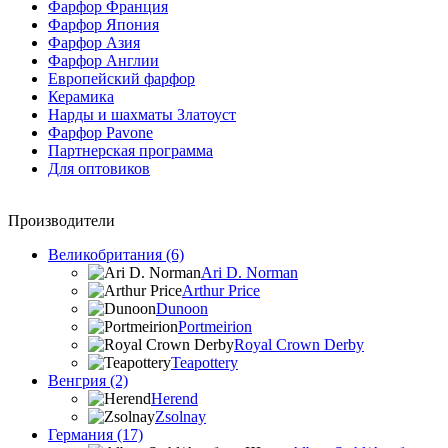
Фарфор Франция
Фарфор Япония
Фарфор Азия
Фарфор Англии
Европейский фарфор
Керамика
Нарды и шахматы Златоуст
Фарфор Pavone
Партнерская программа
Для оптовиков
Производители
Великобритания (6)
Ari D. Norman
Arthur Price
Dunoon
Portmeirion
Royal Crown Derby
Teapottery
Венгрия (2)
Herend
Zsolnay
Германия (17)