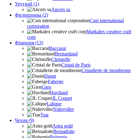
Уругвай (1)
Ancers sa
Филиппины (2)
Csm international
corporation
Markalex creative craft
corp
Франция (13)
Baccarat
Bernardaud
Christofle
Cristal de Paris
Cristallerie de montbronn
Daum
Faberge
Gien
Haviland
JL Coquet
Lalique
Niderviller
Tsar
Чехия (9)
Astra gold
Bernadotte
Bohemia