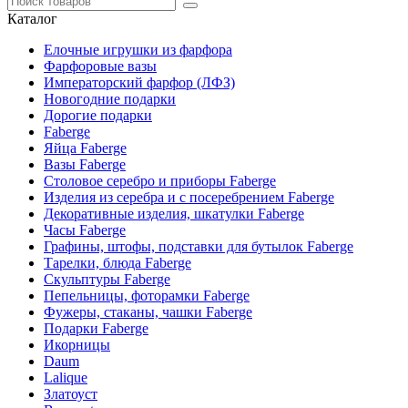
Каталог
Елочные игрушки из фарфора
Фарфоровые вазы
Императорский фарфор (ЛФЗ)
Новогодние подарки
Дорогие подарки
Faberge
Яйца Faberge
Вазы Faberge
Столовое серебро и приборы Faberge
Изделия из серебра и с посеребрением Faberge
Декоративные изделия, шкатулки Faberge
Часы Faberge
Графины, штофы, подставки для бутылок Faberge
Тарелки, блюда Faberge
Скульптуры Faberge
Пепельницы, фоторамки Faberge
Фужеры, стаканы, чашки Faberge
Подарки Faberge
Икорницы
Daum
Lalique
Златоуст