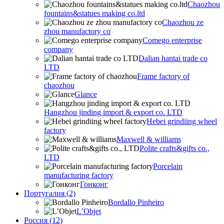
Chaozhou
fountains&statues making co.ltd
Chaozhou ze
zhou manufactory co
Comego enterprise
company
Dalian hantai trade co
LTD
Frame factory of
chaozhou
Glance
Hangzhou jinding import & export co. LTD
Hebei grindiing wheel
factory
Maxwell & williams
Polite crafts&gifts co.,
LTD
Porcelain
manufacturing factory
Гонконг
Португалия (2)
Bordallo Pinheiro
L’Objet
Россия (12)