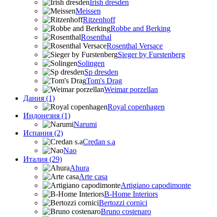
Irish dresden
Meissen
Ritzenhoff
Robbe and Berking
Rosenthal
Rosenthal Versace
Sieger by Furstenberg
Solingen
Sp dresden
Tom's Drag
Weimar porzellan
Дания (1)
Royal copenhagen
Индонезия (1)
Narumi
Испания (2)
Credan s.a
Nao
Италия (29)
Ahura
Arte casa
Artigiano capodimonte
B-Home Interiors
Bertozzi cornici
Bruno costenaro