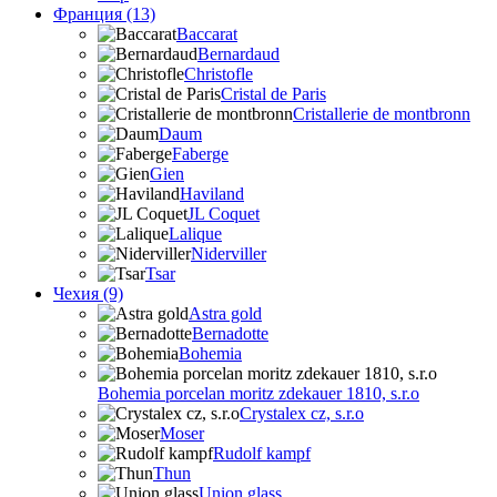
Франция (13)
Baccarat
Bernardaud
Christofle
Cristal de Paris
Cristallerie de montbronn
Daum
Faberge
Gien
Haviland
JL Coquet
Lalique
Niderviller
Tsar
Чехия (9)
Astra gold
Bernadotte
Bohemia
Bohemia porcelan moritz zdekauer 1810, s.r.o
Crystalex cz, s.r.o
Moser
Rudolf kampf
Thun
Union glass