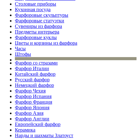
Столовые приборы
Кухонная посуда
Фарфоровые скульптуры
Фарфоровые статуэтки
Сувениры из фарфора
Предметы интерьера
Фарфоровые куклы
Цветы и корзины из фарфора
Часы
Штофы
Фарфор со стразами
Фарфор Италии
Китайский фарфор
Русский фарфор
Немецкий фарфор
Фарфор Чехия
Фарфор Испания
Фарфор Франция
Фарфор Япония
Фарфор Азия
Фарфор Англии
Европейский фарфор
Керамика
Нарды и шахматы Златоуст