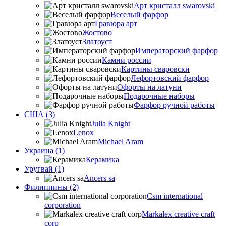
Арт кристалл swarovski
Веселый фарфор
Гравюра арт
Жостово
Златоуст
Императорский фарфор
Камни россии
Картины сваровски
Лефортовский фарфор
Офорты на латуни
Подарочные наборы
Фарфор ручной работы
США (3)
Julia Knight
Lenox
Michael Aram
Украина (1)
Керамика
Уругвай (1)
Ancers sa
Филиппины (2)
Csm international
corporation
Markalex creative craft
corp