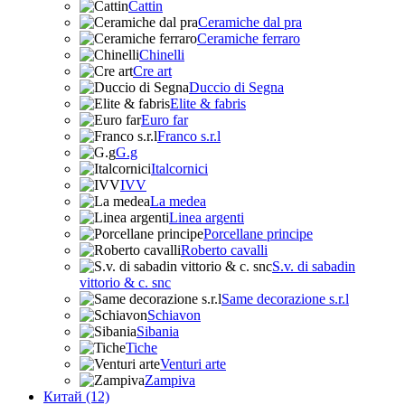
Cattin
Ceramiche dal pra
Ceramiche ferraro
Chinelli
Cre art
Duccio di Segna
Elite & fabris
Euro far
Franco s.r.l
G.g
Italcornici
IVV
La medea
Linea argenti
Porcellane principe
Roberto cavalli
S.v. di sabadin
vittorio & c. snc
Same decorazione s.r.l
Schiavon
Sibania
Tiche
Venturi arte
Zampiva
Китай (12)