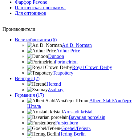
Фарфор Pavone
Партнерская программа
Для оптовиков
Производители
Великобритания (6)
Ari D. Norman
Arthur Price
Dunoon
Portmeirion
Royal Crown Derby
Teapottery
Венгрия (2)
Herend
Zsolnay
Германия (17)
Albert Stahl/Альбеpт
Шталь
Arnstadt kristall
Bavarian porcelain
Furstenberg
Goebel/Гебель
Hering Berlin