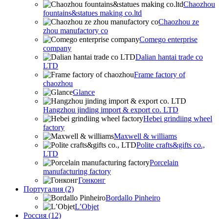
Chaozhou
fountains&statues making co.ltd
Chaozhou ze
zhou manufactory co
Comego enterprise
company
Dalian hantai trade co
LTD
Frame factory of
chaozhou
Glance
Hangzhou jinding import & export co. LTD
Hebei grindiing wheel
factory
Maxwell & williams
Polite crafts&gifts co.,
LTD
Porcelain
manufacturing factory
Гонконг
Португалия (2)
Bordallo Pinheiro
L’Objet
Россия (12)