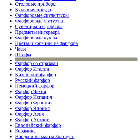
Столовые приборы
Кухонная посуда
Фарфоровые скульптуры
Фарфоровые статуэтки
Сувениры из фарфора
Предметы интерьера
Фарфоровые куклы
Цветы и корзины из фарфора
Часы
Штофы
Фарфор со стразами
Фарфор Италии
Китайский фарфор
Русский фарфор
Немецкий фарфор
Фарфор Чехия
Фарфор Испания
Фарфор Франция
Фарфор Япония
Фарфор Азия
Фарфор Англии
Европейский фарфор
Керамика
Нарды и шахматы Златоуст