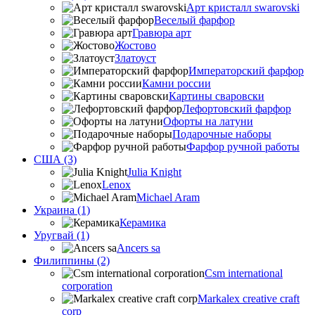
Арт кристалл swarovski
Веселый фарфор
Гравюра арт
Жостово
Златоуст
Императорский фарфор
Камни россии
Картины сваровски
Лефортовский фарфор
Офорты на латуни
Подарочные наборы
Фарфор ручной работы
США (3)
Julia Knight
Lenox
Michael Aram
Украина (1)
Керамика
Уругвай (1)
Ancers sa
Филиппины (2)
Csm international
corporation
Markalex creative craft
corp