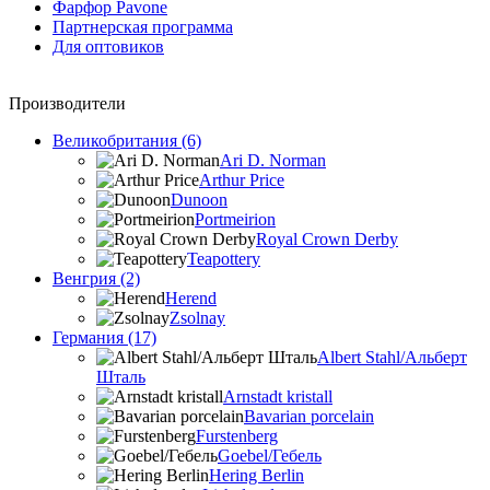
Фарфор Pavone
Партнерская программа
Для оптовиков
Производители
Великобритания (6)
Ari D. Norman
Arthur Price
Dunoon
Portmeirion
Royal Crown Derby
Teapottery
Венгрия (2)
Herend
Zsolnay
Германия (17)
Albert Stahl/Альбеpт
Шталь
Arnstadt kristall
Bavarian porcelain
Furstenberg
Goebel/Гебель
Hering Berlin