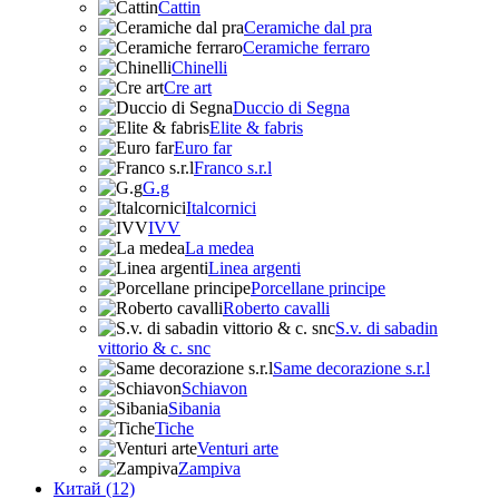
Cattin
Ceramiche dal pra
Ceramiche ferraro
Chinelli
Cre art
Duccio di Segna
Elite & fabris
Euro far
Franco s.r.l
G.g
Italcornici
IVV
La medea
Linea argenti
Porcellane principe
Roberto cavalli
S.v. di sabadin
vittorio & c. snc
Same decorazione s.r.l
Schiavon
Sibania
Tiche
Venturi arte
Zampiva
Китай (12)