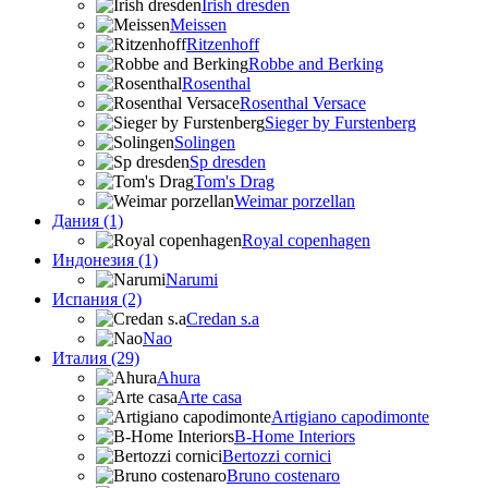
Irish dresden
Meissen
Ritzenhoff
Robbe and Berking
Rosenthal
Rosenthal Versace
Sieger by Furstenberg
Solingen
Sp dresden
Tom's Drag
Weimar porzellan
Дания (1)
Royal copenhagen
Индонезия (1)
Narumi
Испания (2)
Credan s.a
Nao
Италия (29)
Ahura
Arte casa
Artigiano capodimonte
B-Home Interiors
Bertozzi cornici
Bruno costenaro