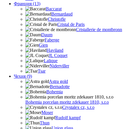
Франция (13)
Baccarat
Bernardaud
Christofle
Cristal de Paris
Cristallerie de montbronn
Daum
Faberge
Gien
Haviland
JL Coquet
Lalique
Niderviller
Tsar
Чехия (9)
Astra gold
Bernadotte
Bohemia
Bohemia porcelan moritz zdekauer 1810, s.r.o
Crystalex cz, s.r.o
Moser
Rudolf kampf
Thun
Union glass